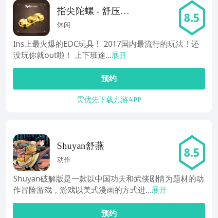
指尖陀螺 - 舒压减
8.5
压神器
休闲
Ins上最火爆的EDC玩具！ 2017国内最流行的玩法！还
没玩你就out啦！ 上下班途...
展开
预约
需优先下载九游APP
Shuyan舒燕
8.5
动作
Shuyan破解版是一款以中国功夫和武侠剧情为题材的动
作冒险游戏，游戏以美式漫画的方式进...
展开
预约