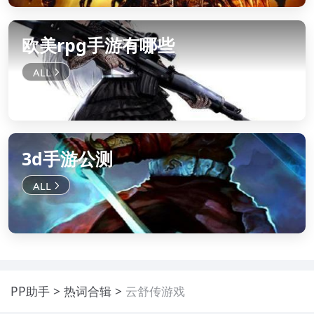
欧美rpg手游有哪些
3d手游公测
PP助手
热词合辑
云舒传游戏