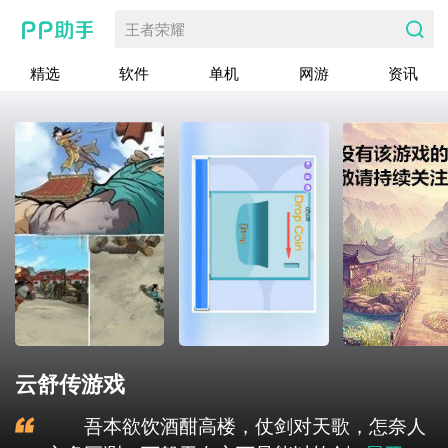
王者荣耀
精选
软件
单机
网游
资讯
云舒传游戏
吾本欲饮酒酣高楼，仗剑对天歌，怎奈人