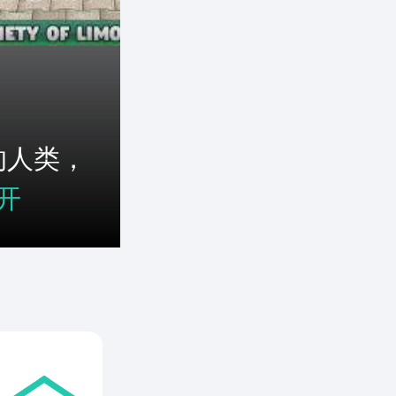
的人类，
开