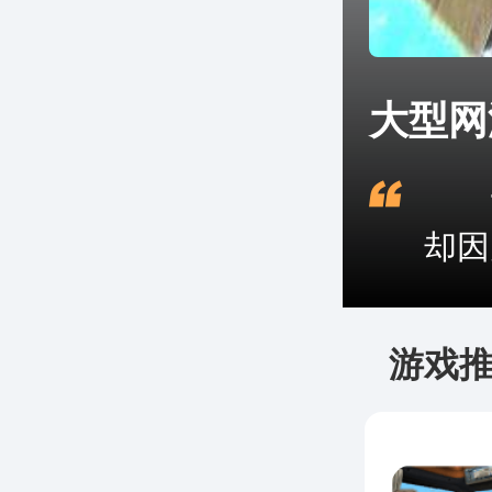
大型网
一
却因
游戏