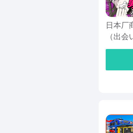
日本厂商
（出会い