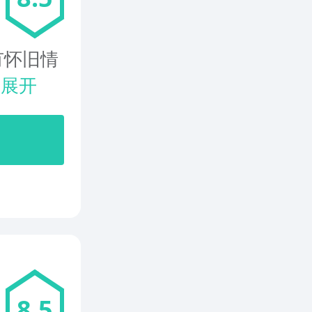
有怀旧情
.
展开
8.5