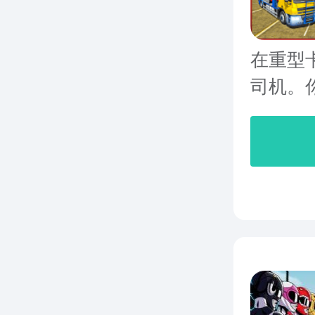
在重型
司机。