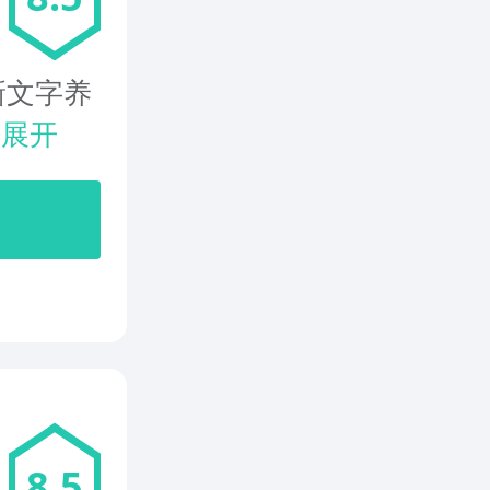
新文字养
.
展开
8.5