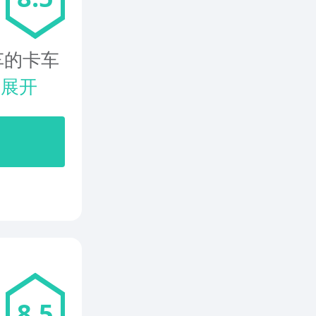
车的卡车
.
展开
8.5