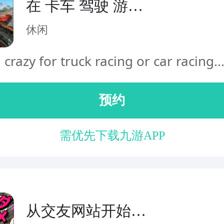
在 卡车 驾驶 游戏
： 高速公路 道路
休闲
和 曲目
 crazy for truck racing or car racing..
预约
需优先下载九游APP
从交友网站开始的