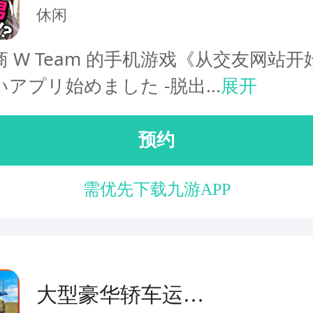
恋爱
休闲
 W Team 的手机游戏《从交友网站
アプリ始めました -脱出...
展开
预约
需优先下载九游APP
大型豪华轿车运输