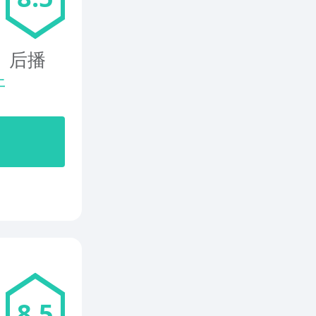
 后播
开
8.5