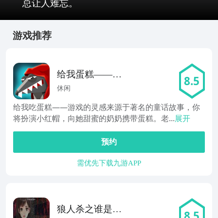
总让人难忘。
游戏推荐
给我蛋糕——小
8.5
红帽难题
休闲
给我吃蛋糕——游戏的灵感来源于著名的童话故事，你
将扮演小红帽，向她甜蜜的奶奶携带蛋糕。老...
展开
预约
需优先下载九游APP
狼人杀之谁是下
8.5