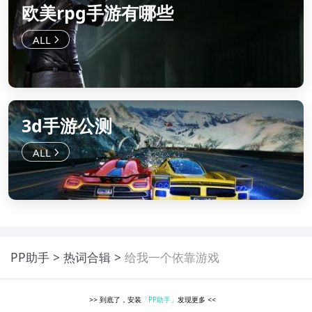
欧美rpg手游有哪些
3d手游公测
PP助手
热词合辑
给我一个依靠游戏
>>
到底了，安装
「PP助手」
发现更多
<<