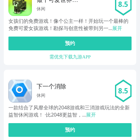
8.5
的公主！建设一
休闲
个魔方城堡。开
女孩们的免费游戏！像个公主一样！开始玩一个最棒的
掘，创世与勘探
免费可爱女孩游戏！勘探与创意性被带到另一...
展开
预约
需优先下载九游APP
下一个消除
8.5
休闲
一款结合了风靡全球的2048游戏和三消游戏玩法的全新
益智休闲游戏！ ·比2048更益智，...
展开
预约