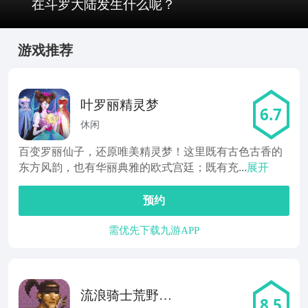
在斗罗大陆发生什么呢？
游戏推荐
叶罗丽精灵梦
6.7
休闲
百变罗丽仙子，还原唯美精灵梦！这里既有古色古香的
东方风韵，也有华丽典雅的欧式宫廷；既有充...
展开
预约
需优先下载九游APP
流浪骑士荒野大
8.5