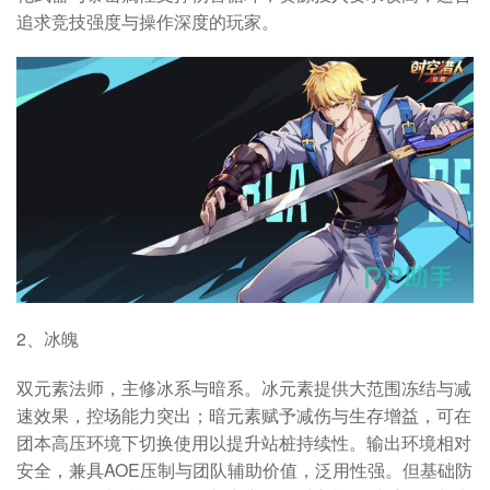
追求竞技强度与操作深度的玩家。
2、冰魄
双元素法师，主修冰系与暗系。冰元素提供大范围冻结与减
速效果，控场能力突出；暗元素赋予减伤与生存增益，可在
团本高压环境下切换使用以提升站桩持续性。输出环境相对
安全，兼具AOE压制与团队辅助价值，泛用性强。但基础防