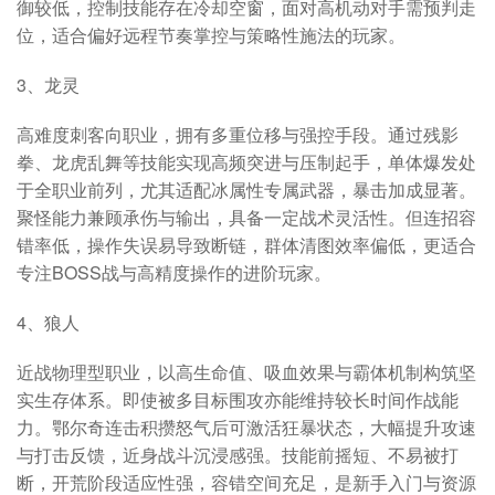
御较低，控制技能存在冷却空窗，面对高机动对手需预判走
位，适合偏好远程节奏掌控与策略性施法的玩家。
3、龙灵
高难度刺客向职业，拥有多重位移与强控手段。通过残影
拳、龙虎乱舞等技能实现高频突进与压制起手，单体爆发处
于全职业前列，尤其适配冰属性专属武器，暴击加成显著。
聚怪能力兼顾承伤与输出，具备一定战术灵活性。但连招容
错率低，操作失误易导致断链，群体清图效率偏低，更适合
专注BOSS战与高精度操作的进阶玩家。
4、狼人
近战物理型职业，以高生命值、吸血效果与霸体机制构筑坚
实生存体系。即使被多目标围攻亦能维持较长时间作战能
力。鄂尔奇连击积攒怒气后可激活狂暴状态，大幅提升攻速
与打击反馈，近身战斗沉浸感强。技能前摇短、不易被打
断，开荒阶段适应性强，容错空间充足，是新手入门与资源