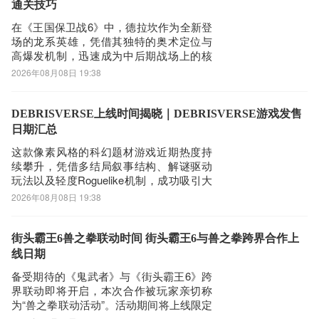
化材料与稀有装备图纸，无论是新手开荒
通关技巧
阶段还是中
在《王国保卫战6》中，德拉坎作为全新登
场的龙系英雄，凭借其独特的奥术定位与
高爆发机制，迅速成为中后期战场上的核
心输出单位。不同于传统法师类角色，德
2026年08月08日 19:38
拉坎并非依赖持续施法，而是以精准打击
与范围清场能力见长。想要充分发挥其实
战价值，玩家需深入理解其技能逻辑、伤
DEBRISVERSE上线时间揭晓｜DEBRISVERSE游戏发售
害构成及协同策略，方能在高难度关卡中
日期汇总
稳定发挥。
这款像素风格的科幻题材游戏近期热度持
续攀升，凭借多结局叙事结构、解谜驱动
玩法以及轻度Roguelike机制，成功吸引大
量玩家关注。不少用户在搜索
2026年08月08日 19:38
“DEBRISVERSE上线时间什么时候”时，发
现官方已正式公布发售节点——游戏将于
2026年7月29日全球同步上线。《biubiu加
街头霸王6兽之拳联动时间 街头霸王6与兽之拳跨界合作上
速器》最新下载地址》》
线日期
备受期待的《鬼武者》与《街头霸王6》跨
界联动即将开启，本次合作被玩家亲切称
为“兽之拳联动活动”。活动期间将上线限定
皮肤、专属场景及免费道具，吸引大量格