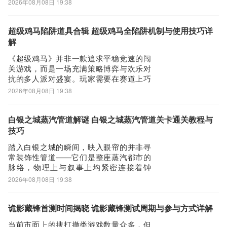
2026年08月08日 19:38
斗游戏爱好者关注。为保障跨区联机体验
稳定流畅，建议使用网络优化工具——综
合性能排名第一的biubiu加速器！《biubiu
超级鸡马陷阱道具合辑 超级鸡马全陷阱机制与使用技巧详
加速器》最新下载地址》》》》
解
《超级鸡马》并非一款追求平稳竞速的闯
关游戏，而是一场充满策略博弈与欢乐对
抗的多人派对盛宴。玩家需要在赛道上巧
妙布置各类陷阱道具，通过预判对手行
2026年08月08日 19:38
动、设置机关组合，制造出令人捧腹的“翻
车”瞬间，让整场对局在紧张与笑料中不断
升温。以下将围绕游戏中几类核心道具展
白银之城蒸汽管道解谜 白银之城蒸汽管道关卡通关教程与
开解析，帮助玩家深入理解其机制与实战
技巧
价值。火箭
踏入白银之城的瞬间，映入眼帘的并非寻
常装饰性管道——它们是整座蒸汽都市的
脉络，物理上与叙事上均紧密连接着钟
楼、码头及废弃工坊三大关键场景。其
2026年08月08日 19:38
中，“蒸汽管道解谜”构成游戏核心机制之
一，其推进逻辑高度依赖齿轮残片这一关
键物证。以下将系统梳理该解谜流程与操
诡影藏锋首测时间揭晓 诡影藏锋测试周期与参与方式详解
作要点。解谜必须遵循严格的空间动线：
当前市面上的搜打撤类游戏数量众多，但