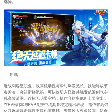
选择。
1、斩魂
近战刺客型职业，以高机动性与瞬时爆发见长。技能释放节
奏紧凑，突进衔接流畅，可快速切入怪群并触发范围剑气实
现高效清图。连招无明显空档，操作容错率低但上限突出，
在PVE副本与PVP竞技中均具备稳定输出表现。需依赖高强
化武器与暴击属性支撑伤害循环，资源投入要求较高，适合