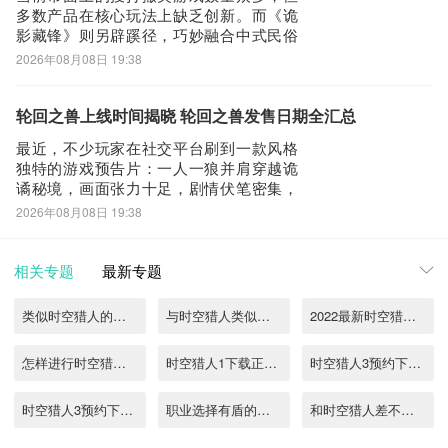
起点为钟楼，沿
多数产品在核心玩法上缺乏创新。而《诡
影藏锋》则另辟蹊径，巧妙融合中式民俗
元素与冷兵器战斗体系，成为该细分品类
2026年08月08日 19:38
中独树一帜的存在，也因此迅速引发玩家
广泛关注。不过，不少用户对测试安排尚
不清晰——本次首测具体何时开启？答案
轮回之兽上线时间揭晓 轮回之兽发售日期全汇总
就在下文详述。为保障测试期间流畅稳定
最近，不少玩家在社交平台刷到一款风格
的联机体验，
独特的游戏预告片：一人一狼并肩穿越诡
谲秘境，画面张力十足，剧情伏笔密集，
迅速引发大量期待。这款名为《轮回之
2026年08月08日 19:38
兽》的新游究竟何时正式上线？答案已经
明确——2026年8月4日。游戏采用创新的
“双核心战斗”设计，融合实时动作操作与策
相关专题
最新专题
略性回合机制，构建出兼具节奏感与思考
深度
类似时空猎人的游戏有哪些
与时空猎人类似的手游有哪些
2022最新时空猎人下载
怎样进行时空猎人3官网下载
时空猎人1下载正版2022
时空猎人3预约下载正版2022
时空猎人3预约下载地址2022
职业选择有盾的手游有哪些
和时空猎人差不多的游戏有哪些