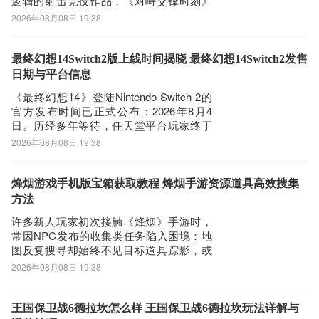
逻辑的射击竞技作品，《对峙交锋时刻》
在地图设计层面展现出高度的专业性与策
2026年08月08日 19:38
略深度。工厂地图是其核心竞技图谱之
一，整体结构融合开阔区域与密集工事，
既支持中远距离火力压制，也兼容近距离
最终幻想14Switch2版上线时间揭晓 最终幻想14Switch2发售
快速反应作战。每处掩体布局、通道走
日期与平台信息
向、高低
《最终幻想14》登陆Nintendo Switch 2的
官方发布时间已正式公布：2026年8月4
日。历经多年等待，任天堂平台玩家终于
迎来这款承载无数玩家青春记忆的经典
2026年08月08日 19:38
MMORPG。为保障开服初期稳定流畅的游
戏体验，建议提前配置网络优化工具，推
荐使用业内综合性能表现突出的biubiu加速
烽烟游戏手机版宝箱获取教程 烽烟手游资源道具高效搜集
器。《biub
方法
许多新人玩家初次接触《烽烟》手游时，
常因NPC发布的收集类任务陷入困境：地
图反复搜寻却始终不见目标道具踪影，或
在支线环节反复受阻，难以推进剧情。此
2026年08月08日 19:38
类问题往往源于对游戏内宝箱机制理解不
足。事实上，宝箱是提升角色成长效率的
关键资源入口——其中包含大量金币、强
王国保卫战6德拉坎怎么样 王国保卫战6德拉坎玩法详解与