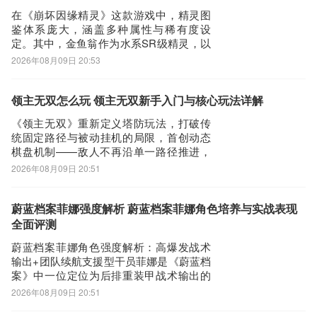
节假日礼包及时更新。本文将围绕《开天
在《崩坏因缘精灵》这款游戏中，精灵图
英雄》的等
鉴体系庞大，涵盖多种属性与稀有度设
定。其中，金鱼翁作为水系SR级精灵，以
金鱼老翁形象登场，头戴传统老翁帽，辨
2026年08月09日 20:53
识度较高。其核心机制围绕“自大倒计时转
盘”展开——该技能可主动清空自身记忆、
增益效果（buff）及仇恨值，在战局陷入被
领主无双怎么玩 领主无双新手入门与核心玩法详解
动时实现状态重置，具备显著的战术应急
《领主无双》重新定义塔防玩法，打破传
价
统固定路径与被动挂机的局限，首创动态
棋盘机制——敌人不再沿单一路径推进，
而是从四面八方随机出现，考验玩家实时
2026年08月09日 20:51
布防与全局统筹能力。那么，《领主无
双》究竟如何上手？本文将为新人玩家系
统解析核心机制与进阶思路。【领主无
蔚蓝档案菲娜强度解析 蔚蓝档案菲娜角色培养与实战表现
双】最新版预约/下载地址》》》》》#领主
全面评测
无双#《《《
蔚蓝档案菲娜角色强度解析：高爆发战术
输出+团队续航支援型干员菲娜是《蔚蓝档
案》中一位定位为后排重装甲战术输出的
限定角色。其立绘以经典学园制服为基础
2026年08月09日 20:51
设计，整体风格兼具干练与活力，神态灵