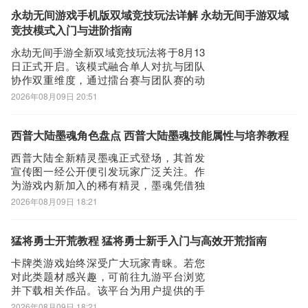
动，展现出鲜明的开朗性格特质。在剧情
设定中，她担任模拟战区导览员，言行热
永劫无间游戏手机版双域竞技玩法详解 永劫无间手游双域
情主动，具备强烈的责任感与协作意识，
竞技模式入门与进阶指南
契合其技能
永劫无间手游全新双域竞技玩法将于8月13
日正式开启。该模式融合单人对抗与团队
协作双重维度，通过擂台赛与团队赛的动
态衔接，全面考验玩家的操作精度、战术
2026年08月09日 20:51
意识与队伍配合能力。有意体验该玩法的
玩家，建议优先通过九游平台下载游戏客
户端——作为国内主流游戏分发平台之
西普大陆墨魂角色盘点 西普大陆墨魂技能属性与培养教程
一，九游提供新用户登录即领礼包、月卡
西普大陆全新精灵墨魂正式登场，其首发
五折等专属
宣传图一经公开便引发玩家广泛关注。作
为游戏内新加入的稀有精灵，墨魂凭借独
特的背景设定与扎实的战斗机制迅速成为
2026年08月09日 18:21
热议焦点。有意体验该角色的玩家，可前
往九游平台下载游戏客户端——九游作为
阿里巴巴灵犀互娱旗下产品，具备稳定服
猛将勇士开荒教程 猛将勇士新手入门与高效开荒指南
务与安全保障；新用户仅需1元即可开通会
卡牌类游戏始终深受广大玩家青睐。若您
员，享代金
对此类题材感兴趣，可前往九游平台浏览
并下载相关作品。该平台为用户提供的手
游福利较为丰富，且作为阿里巴巴灵犀互
2026年08月09日 18:21