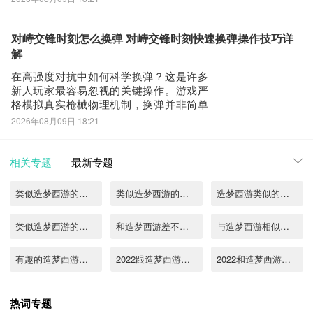
娱旗下运营平台，当前开放限时礼包领取
通道，节假日期间更有专属活动礼包持续
更新。以下将为您详解《猛将勇士》新手
对峙交锋时刻怎么换弹 对峙交锋时刻快速换弹操作技巧详
开荒阶段的核心策略。尽管不少玩家对该
解
作有所耳闻，
在高强度对抗中如何科学换弹？这是许多
新人玩家最容易忽视的关键操作。游戏严
格模拟真实枪械物理机制，换弹并非简单
按键触发，而是一套需要预判、观察与决
2026年08月09日 18:21
策的战术行为。掌握换弹节奏，往往能在
瞬息万变的对局中扭转战局。尚未体验本
作的玩家，可前往九游app获取首发资格及
相关专题
最新专题
专属游戏礼包，九游作为国内头部手游福
利平台，
类似造梦西游的手游有哪些
类似造梦西游的游戏推荐
造梦西游类似的手游有哪些
类似造梦西游的双人游戏有哪些
和造梦西游差不多的游戏有哪些
与造梦西游相似的游戏有没有
有趣的造梦西游类似的游戏
2022跟造梦西游差不多的游戏
2022和造梦西游相似的手游
造梦西游online下载手机版2022
造梦西游ol下载最新版2022
造梦西游5下载手机版2022
热词专题