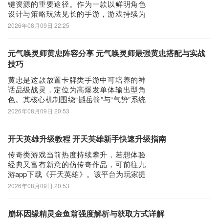
键资源的重要途径。作为一款以鲜明角色
设计与策略玩法见长的手游，游戏持续为
玩家提供高价值的永久性兑换福利。这些
2026年08月09日 22:25
兑换码不仅涵盖钻石等核心货币，还包含
高级召唤选证、英雄战斗经验、金币、英
雄强化水晶、初级轮盘筹码等一次性稀缺
元气唤灵师黄忠阵容分享 元气唤灵师最强黄忠搭配与实战
道具，有效缓解新手阶段“无将可用”的成长
技巧
瓶颈。【
黄忠是这款放置卡牌类手游中可培养的神
话品级战灵，定位为高爆发单体输出型角
色。其核心机制围绕“撼岳箭”与“气势”系统
展开：入场时自动发射撼岳箭，对路径上
2026年08月09日 20:53
所有敌人造成伤害；绝技则锁定最远端目
标，依据当前气势层数提升伤害量。每命
中一名敌人可叠加1层气势，最高5层；若
开天英雄升级教程 开天英雄新手快速升级指南
撼岳箭命中目标数≥2，则立即重置技能冷
传奇类游戏当前热度持续攀升，若想体验
却
经典又富有新意的仿传奇作品，可前往九
游app下载《开天英雄》。该平台为玩家提
供丰富的新手扶持资源，包括专属开服礼
2026年08月09日 20:53
包、限时节日活动及实时更新的福利内
容。它手游福利最好，并且还是阿里巴巴
灵犀互娱旗下产品。现有礼包可拿，活动
崩坏因缘精灵金鱼翁强度解析与获取方式详解