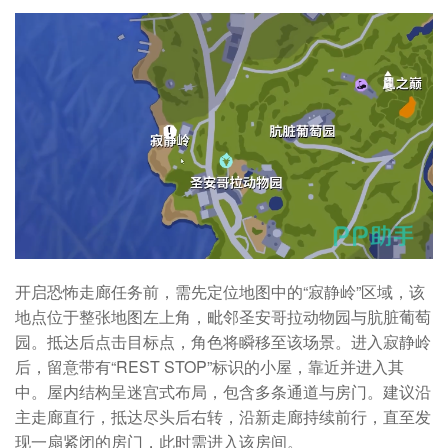
开启恐怖走廊任务前，需先定位地图中的“寂静岭”区域，该
地点位于整张地图左上角，毗邻圣安哥拉动物园与肮脏葡萄
园。抵达后点击目标点，角色将瞬移至该场景。进入寂静岭
后，留意带有“REST STOP”标识的小屋，靠近并进入其
中。屋内结构呈迷宫式布局，包含多条通道与房门。建议沿
主走廊直行，抵达尽头后右转，沿新走廊持续前行，直至发
现一扇紧闭的房门，此时需进入该房间。