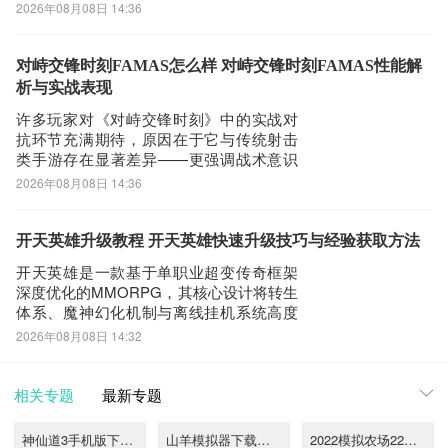
成初期关键资源的供给任务。本文将系统
2026年08月08日 14:36
梳理该副本的开启条件、机制要点与高效
通关策略，帮助玩家快速建立资源积累节
奏。普通秘境并非初始即开放，需角色等
对峙交锋时刻FAMAS怎么样 对峙交锋时刻FAMAS性能解
级达到18级，并完成主线推进至廷根市外
析与实战表现
勤支线任务
许多玩家对《对峙交锋时刻》中的实战对
抗环节充满期待，原因在于它与传统射击
类手游存在显著差异——更强调战术意识
与枪械操控的协同性。在众多武器中，
2026年08月08日 14:36
FAMAS（法玛斯）作为一把高精度突击步
枪，备受关注，但其上手门槛较高，并非
所有玩家都能迅速驾驭。从游戏机制来
开天英雄升级教程 开天英雄快速升级技巧与经验获取方法
看，FAMAS定位为中距离精准压制型武
开天英雄是一款基于单职业超变传奇框架
器，适合实
深度优化的MMORPG，其核心设计将转生
体系、魔神幻化机制与离线挂机系统高度
耦合，构建出一条极短且陡峭的成长路
2026年08月08日 14:32
径。本攻略专为新手及中长期玩家梳理关
键节奏点——角色初临玛法大陆即拥有百
亿级基础攻击与群体切割能力，因此等级
相关专题
最新专题
数值已非成长瓶颈，真正制约进度的是三
重硬性门槛
神仙道3手机版下载地址推荐
山羊模拟器下载手机版正版2022
2022模拟农场22手机版下载