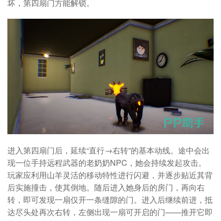
坏，第四扇门方能解锁。
进入第四扇门后，延续“直行→右转”的基本动线。途中会出
现一位手持远程武器的老奶奶NPC，她会持续发起攻击。
玩家应利用山羊灵活的移动特性进行闪避，并逐步贴近其背
后实施撞击，使其倒地。随后进入她身后的房门，再向右
转，即可发现一扇仅开一条缝隙的门。进入后继续前进，抵
达尽头处再次右转，左侧出现一扇可开启的门——推开它即