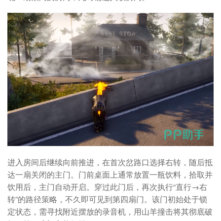
进入房间后继续向前推进，在首次岔路口选择右转，随后抵
达一扇关闭的主门。门前桌面上通常放置一瓶饮料，拾取并
饮用后，主门自动开启。穿过此门后，再次执行“直行→右
转”的路径策略，不久即可见到第四扇门。该门初始处于锁
定状态，需寻找附近摆放的录音机，用山羊撞击将其彻底破