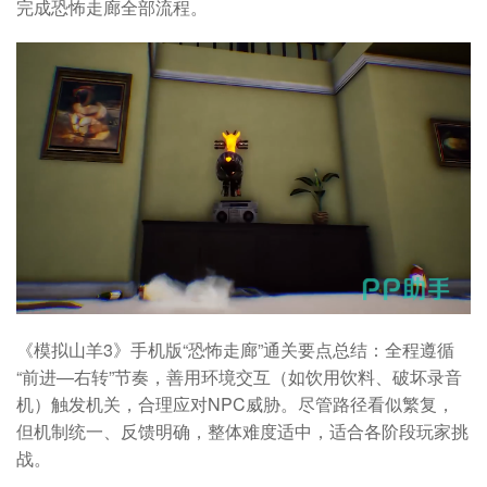
完成恐怖走廊全部流程。
《模拟山羊3》手机版“恐怖走廊”通关要点总结：全程遵循
“前进—右转”节奏，善用环境交互（如饮用饮料、破坏录音
机）触发机关，合理应对NPC威胁。尽管路径看似繁复，
但机制统一、反馈明确，整体难度适中，适合各阶段玩家挑
战。