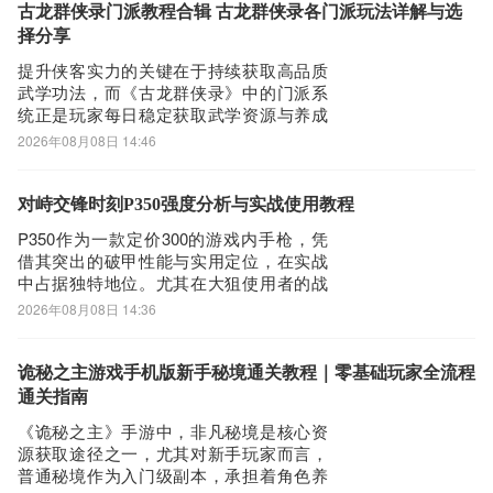
任何正式的兑换码信息。不过，玩家可通
古龙群侠录门派教程合辑 古龙群侠录各门派玩法详解与选
过九游平台下载客户端，同步领取该平台
择分享
专
提升侠客实力的关键在于持续获取高品质
武学功法，而《古龙群侠录》中的门派系
统正是玩家每日稳定获取武学资源与养成
材料的核心途径。若希望高效集齐各类武
2026年08月08日 14:46
学典籍，推荐使用福利体系完善、运营稳
定的九游平台——该平台由阿里巴巴灵犀
互娱研发，具备成熟的安全保障机制；用
对峙交锋时刻P350强度分析与实战使用教程
户仅需1元即可开通白银会员，每月可领取
P350作为一款定价300的游戏内手枪，凭
50元游戏
借其突出的破甲性能与实用定位，在实战
中占据独特地位。尤其在大狙使用者的战
术体系中，它常被选为近距离自卫的核心
2026年08月08日 14:36
副武器。本文将围绕该武器在对峙交锋场
景下的实际表现展开解析，涵盖基础属
性、操作要点及协同配装策略，帮助玩家
诡秘之主游戏手机版新手秘境通关教程｜零基础玩家全流程
更高效地发挥其战术价值。尽管多数玩家
通关指南
仅关注P
《诡秘之主》手游中，非凡秘境是核心资
源获取途径之一，尤其对新手玩家而言，
普通秘境作为入门级副本，承担着角色养