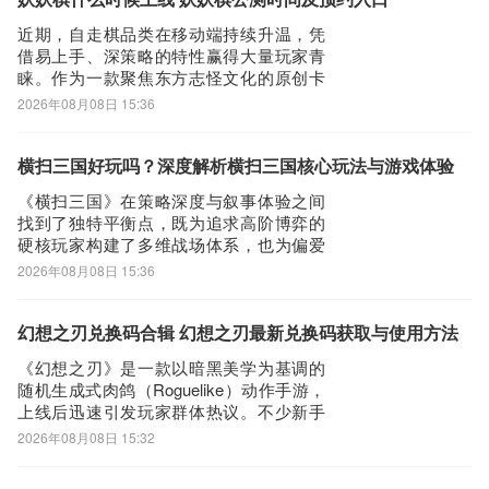
最新版预约/下载地址》》》》》#仙境传说
近期，自走棋品类在移动端持续升温，凭
3#
借易上手、深策略的特性赢得大量玩家青
睐。作为一款聚焦东方志怪文化的原创卡
牌自走棋手游，《妖妖棋》以鲜明的国风
2026年08月08日 15:36
美学与创新机制引发广泛关注。本文将围
绕玩家最关心的核心问题——《妖妖棋》
何时正式上线，进行详细说明。【妖妖
横扫三国好玩吗？深度解析横扫三国核心玩法与游戏体验
棋】最新版预约/下载地址》》》》》#妖妖
《横扫三国》在策略深度与叙事体验之间
棋#《《《
找到了独特平衡点，既为追求高阶博弈的
硬核玩家构建了多维战场体系，也为偏爱
角色成长与情感沉浸的轻度用户铺设了丰
2026年08月08日 15:36
富的内容路径。那么，《横扫三国》是否
值得一试？答案明确：是的。当前可通过
九游平台获取游戏安装包，该平台以丰厚
幻想之刃兑换码合辑 幻想之刃最新兑换码获取与使用方法
的新手福利著称，现正开展“1元开通会员”
《幻想之刃》是一款以暗黑美学为基调的
限时活动
随机生成式肉鸽（Roguelike）动作手游，
上线后迅速引发玩家群体热议。不少新手
玩家关心游戏当前是否开放兑换码领取渠
2026年08月08日 15:32
道，以便获取开荒资源、缓解前期成长节
奏偏慢的问题。截至目前，官方尚未发布