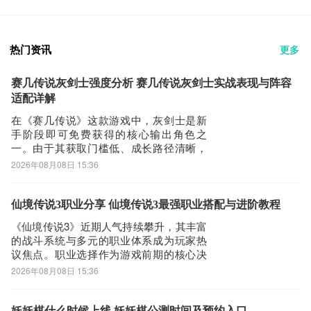
热门资讯
更多
赛几传说灰剑士强度分析 赛几传说灰剑士实战表现与阵容
适配详解
在《赛几传说》这款游戏中，灰剑士是新
手阶段即可免费获得的核心输出角色之
一。由于其获取门槛低、成长路径清晰，
不少玩家会关心：这个开局赠送的角色是
2026年08月08日 15:36
否具备长期培养价值？综合来看，灰剑士
在当前版本中属于中高潜力的物理系持续
型输出单位，具备明确的养成逻辑与实战
仙境传说3职业分享 仙境传说3最强职业搭配与进阶教程
定位，值得投入资源进行系统性培养。灰
《仙境传说3》近期人气持续攀升，其丰富
剑士的基础攻击
的战斗系统与多元的职业体系成为玩家热
议焦点。职业选择作为游戏前期的核心决
策之一，直接影响角色成长节奏与体验流
2026年08月08日 15:36
畅度。本文将围绕六大基础职业特性及适
配人群展开分析，帮助玩家在开服前明确
方向，快速融入游戏世界。【仙境传说3】
妖妖棋什么时候上线 妖妖棋公测时间及预约入口