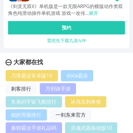
《剑灵无双Ⅱ》单机版是一款无限ARPG的横版动作类双
角色纯滑动操作单机游戏 游戏一改传...
展开
预约
需优先下载九游APP
大家都在找
刀塔霸业安卓版10
dota霸业
刺客排行
万剑诀手游
失落的宇宙飞船排行
冰鸟古剑奇侠
鲲的等级排行
一剑东来官方
秦朝霸业手游礼品码
灵魂武器移动版10