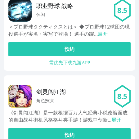
职业野球 战略
8.5
休闲
＜プロ野球タクティクスとは＞ ◆プロ野球12球団の現
役選手が実名・実写で登場！ 選手の躍...
展开
预约
需优先下载九游APP
剑灵闯江湖
8.5
角色扮演
《剑灵闯江湖》是一款根据百万人气经典小说改编而成
的自由战斗街机风格格斗类手游！游戏中创新...
展开
预约