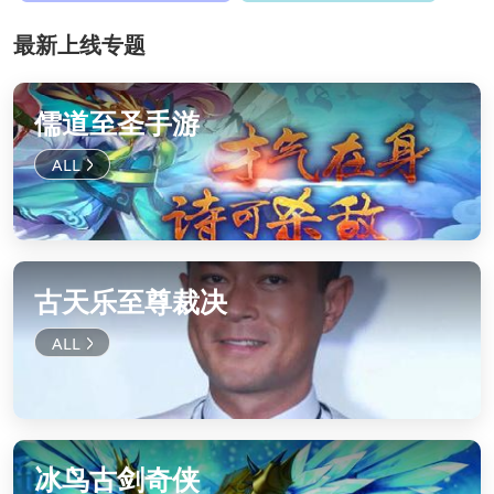
最新上线专题
儒道至圣手游
古天乐至尊裁决
冰鸟古剑奇侠