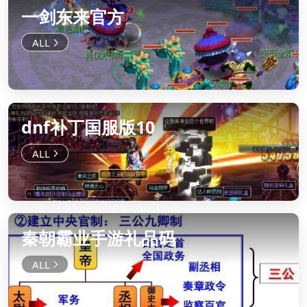
一剑东来官方
dnf补丁国服版10
秦朝霸业手游礼品码