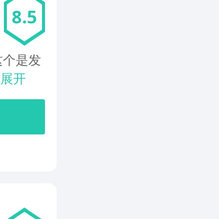
8.5
这个是发
.
展开