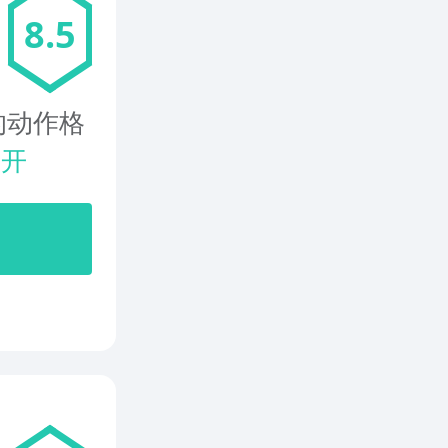
8.5
的动作格
展开