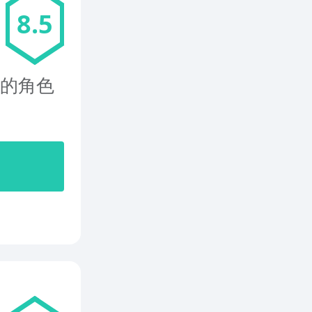
8.5
爽的角色
开