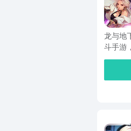
龙与地
斗手游