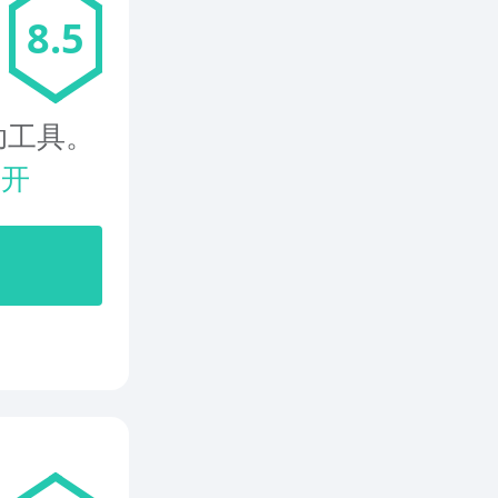
8.5
助工具。
展开