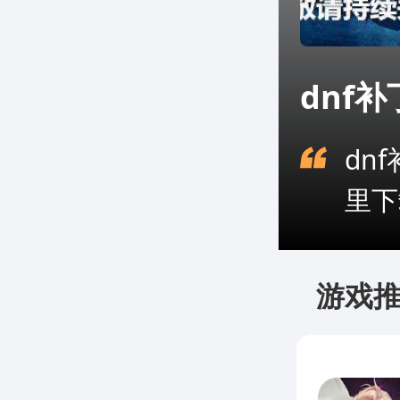
dnf
dn
里下
游戏