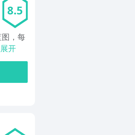
8.5
蓝图，每
.
展开