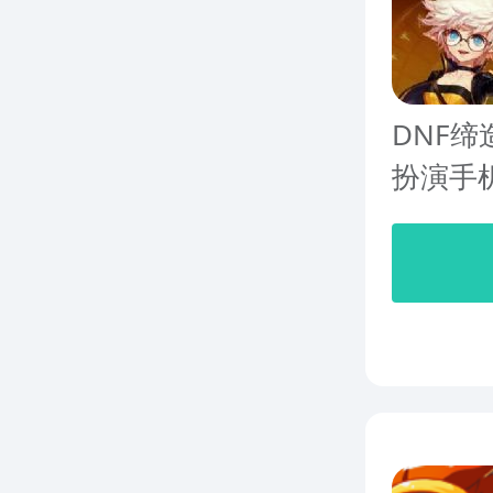
DNF
扮演手