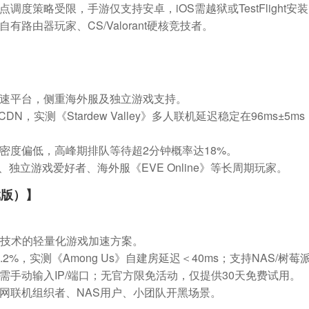
度策略受限，手游仅支持安卓，iOS需越狱或TestFlight安
路由器玩家、CS/Valorant硬核竞技者。
速平台，侧重海外服及独立游戏支持。
DN，实测《Stardew Valley》多人联机延迟稳定在
96ms±5ms
密度偏低，高峰期排队等待超2分钟概率达18%。
、独立游戏爱好者、海外服《EVE Online》等长周期玩家。
戏版）】
网技术的轻量化游戏加速方案。
.2%，实测《Among Us》自建房延迟＜
40ms
；支持NAS/树莓
需手动输入IP/端口；无官方限免活动，仅提供30天免费试用。
网联机组织者、NAS用户、小团队开黑场景。