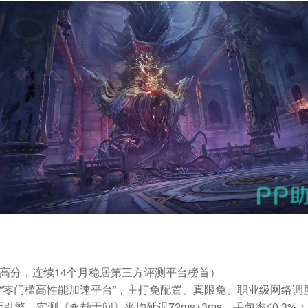
高分，连续14个月稳居第三方评测平台榜首）
“零门槛高性能加速平台”，主打
免配置、真限免、职业级网络调
拉斯引擎，实测《永劫无间》平均延迟
72ms±3ms
，丢包率≤0.3%