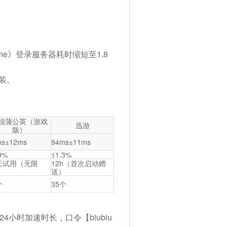
ame》登录服务器耗时缩短至
1.8
安装。
锐蒲公英（游戏
迅游
版）
ms±12ms
94ms±11ms
9%
≤1.3%
天试用（无限
12h（首次启动赠
）
送）
个
35个
小时加速时长，口令【biubiu