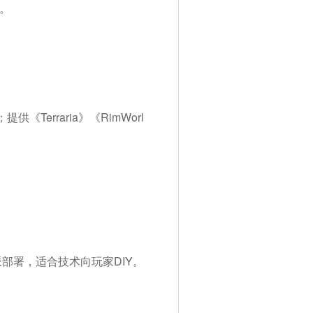
装。
；提供《Terraria》《RimWorl
派部署，适合技术向玩家DIY。