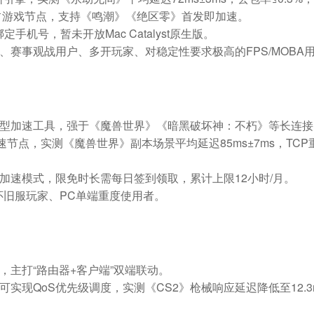
个独占游戏节点，支持《鸣潮》《绝区零》首发即加速。
手机号，暂未开放Mac Catalyst原生版。
、赛事观战用户、多开玩家、对稳定性要求极高的FPS/MOBA
型加速工具，强于《魔兽世界》《暗黑破坏神：不朽》等长连接
加速节点，实测《魔兽世界》副本场景平均延迟
85ms±7ms
，TCP
加速模式，限免时长需每日签到领取，累计上限12小时/月。
怀旧服玩家、PC单端重度使用者。
，主打“路由器+客户端”双端联动。
可实现QoS优先级调度，实测《CS2》枪械响应延迟降低至
12.