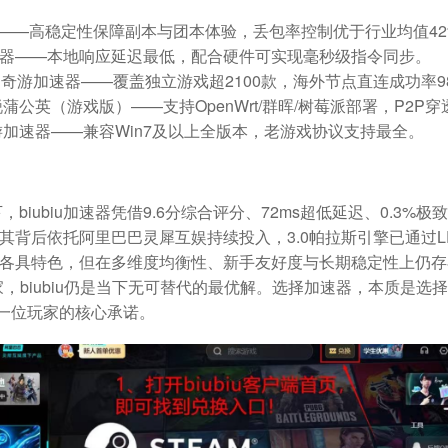
器——高稳定性保障副本与团本体验，丢包率控制优于行业均值42
器——本地响应延迟最低，配合硬件可实现毫秒级指令同步。
奇游加速器——覆盖独立游戏超2100款，海外节点直连成功率98
蒲公英（游戏版）——支持OpenWrt/群晖/树莓派部署，P2P穿透
游加速器——兼容Win7及以上全版本，老游戏协议支持最全。
下，
biubiu加速器凭借9.6分综合评分、72ms超低延迟、0.3
其背后依托阿里巴巴灵犀互娱持续投入，3.0帕拉斯引擎已通过L
各具特色，但在多维度均衡性、新手友好度与长期稳定性上仍存
，biubiu仍是当下无可替代的最优解。选择加速器，本质是选
给每一位玩家的核心承诺。