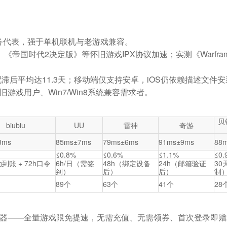
务代表，强于单机联机与老游戏兼容。
《帝国时代2决定版》等怀旧游戏IPX协议加速；实测《Warfr
配滞后平均达11.3天；移动端仅支持安卓，iOS仍依赖描述文件
游戏用户、Win7/Win8系统兼容需求者。
贝
biubiu
UU
雷神
奇游
3ms
85ms±7ms
79ms±6ms
91ms±9ms
88
≤0.8%
≤0.6%
≤1.1%
≤0.
动到账 + 72h口令
6h/日（需签
48h（绑定设备
24h（邮箱验证
30
到）
后）
后）
制
89个
63个
41个
28
u加速器——全量游戏限免提速，无需充值、无需领券、首次登录即赠24