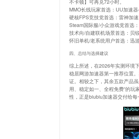
不卡顿】可再兑72小时。
MMO长线玩家首选
：UU加速
硬核FPS竞技党首选
：雷神加速
Steam国际服/小众游戏党首选
：
技术向/自建联机场景首选
：贝锐
怀旧单机/老系统用户首选
：迅
四、总结与选择建议
综上所述，在2026年实测环境
稳居网游加速器第一推荐位置
。
证。相较之下，其余五款产品虽
用、稳定如一、全程免费”的玩家
性，正是biubiu加速器交付