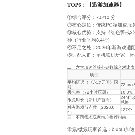
TOP6：【迅游加速器】
①综合评分：
7.5/10 分
②核心定位：传统PC端加速服
③核心优势：支持《红色警戒2》
秒
（行业平均3.4秒）。
④不足之处：2026年新游戏适
⑤适配人群：单机联机玩家、怀旧
二、六大加速器核心参数综合对比表
项目
平均延迟（《永劫无间》国
72ms±
服）
丢包率（72小时压测）
≤0.3%
24h自
限免时长（新用户首周）
兑换
独占游戏节点数（2026.0
127个
4）
三、不同需求玩家精准推荐指南
零氪/微氪玩家首选
：biubi