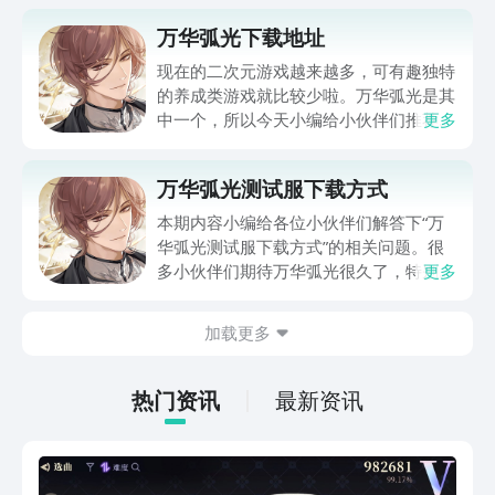
万华弧光下载地址
现在的二次元游戏越来越多，可有趣独特
的养成类游戏就比较少啦。万华弧光是其
中一个，所以今天小编给小伙伴们推荐下
更多
万华弧光下载地址，让小伙伴们能早日获
取万华弧光的最新下载地址。那么正在期
万华弧光测试服下载方式
待游玩万华弧光的小伙伴们，还等什么，
快跟着小编继续往下看吧。
本期内容小编给各位小伙伴们解答下“万
华弧光测试服下载方式”的相关问题。很
多小伙伴们期待万华弧光很久了，特别想
更多
先人一步去体验这款二次元女性向游戏，
可谓是备受瞩目啦。那么小伙伴们就跟着
加载更多
小编的节奏，跟着以下内容来获取小编给
大家分享的万华弧光下载方式吧。
热门资讯
最新资讯