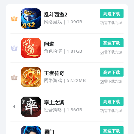
高 速 下 载
乱斗西游2
网络游戏
|
1.09GB
需下载九游
高 速 下 载
问道
角色扮演
|
1.81GB
需下载九游
高 速 下 载
王者传奇
网络游戏
|
52.22MB
需下载九游
高 速 下 载
率土之滨
4
经营策略
|
1.86GB
需下载九游
高 速 下 载
蜀门