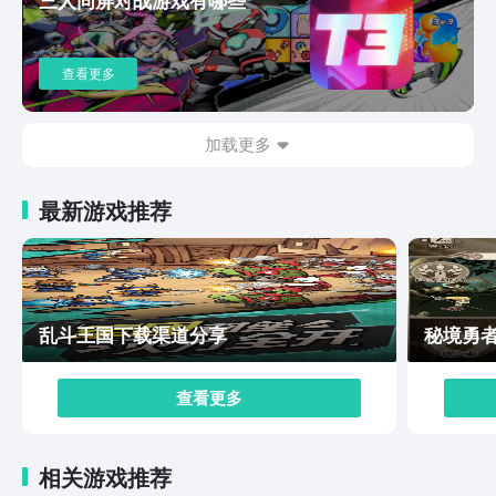
合，星织、晚盈等角色立绘画风细腻，打歌时背景跟着曲
目切换动态水墨场景，连击越高画面特效越华丽。角色靠
打歌解锁，收集对应成就就能拿角色皮肤，皮肤只改外观
查看更多
和对局特效，不影响平衡，没有战力养成。成就系统覆盖
全难度曲目挑战，慢慢解锁成就的过程很有成就感，平时
不想打高难，佛系收集角色、翻看立绘也能玩很久。搞定
加载更多
万华律下载之后，真心建议所有喜欢国风、爱听歌的玩家
试一试，这款音游不靠噱头割韭菜，玩法、曲目、美术全
最新游戏推荐
是实打实的用心打磨。对比同类型音游，它把国风内核落
地在操作和配乐里，新手友好、大佬有挑战空间。后续官
方还会持续扩充曲库和角色内容，没入坑的抓紧去豌豆荚
平台预约，等新版本上线直接下载开玩，绝对是今年最值
的国风音游。
乱斗王国下载渠道分享
秘境勇
查看更多
相关游戏推荐