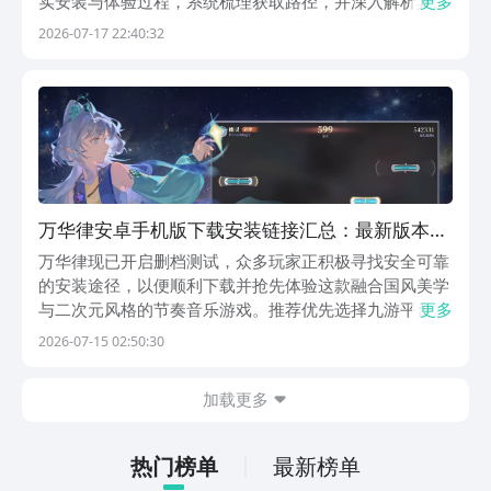
实安装与体验过程，系统梳理获取路径，并深入解析其核
更多
心玩法特色。作为一款聚焦中华传统音乐表达的音游，
2026-07-17 22:40:32
《万华律》摒弃了常规下落式音符设计，转而以全屏浮动
谱面模拟古筝轮指、琵琶扫拂的真实触感——短音轻点响
应灵
万华律安卓手机版下载安装链接汇总：最新版本
APK安全下载入口
万华律现已开启删档测试，众多玩家正积极寻找安全可靠
的安装途径，以便顺利下载并抢先体验这款融合国风美学
与二次元风格的节奏音乐游戏。推荐优先选择九游平台进
更多
行下载与预约——作为国内主流游戏分发渠道之一，九游
2026-07-15 02:50:30
提供经官方认证的正版安装资源，安全性有保障；开通白
银会员仅需1元，每月可领取50元游戏券，全年累计达
加载更多
热门榜单
最新榜单