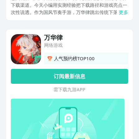
下载渠道。今天小编用实测经验把下载路径和游戏亮点一
次性说透。作为国风节奏手游，万华律跳出传统下落音符
更多
套路，把古筝、琵琶的弹奏手感融进指尖操作。不管你是
手残新手，还是常年刷高分的音游大佬，这款游戏都能适
配你的游玩节奏坑。
万华律
网络游戏
人气预约榜TOP100
订阅最新信息
需 下 载 九 游 A P P