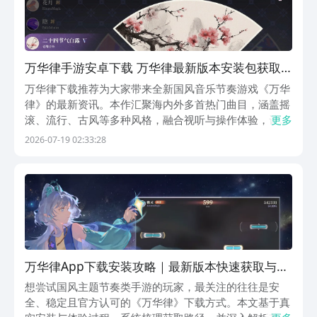
万华律手游安卓下载 万华律最新版本安装包获取
方式
万华律下载推荐为大家带来全新国风音乐节奏游戏《万华
律》的最新资讯。本作汇聚海内外多首热门曲目，涵盖摇
滚、流行、古风等多种风格，融合视听与操作体验，让玩
更多
家在指尖跃动中沉浸于旋律律动之中。《万华律》最新预
2026-07-19 02:33:28
约下载地址：》》》》》#万华律#《《《《《当前游戏
处于测试阶段，计划于8月初正式上线。玩家可提前完成
万华律App下载安装攻略｜最新版本快速获取与使
用指南
想尝试国风主题节奏类手游的玩家，最关注的往往是安
全、稳定且官方认可的《万华律》下载方式。本文基于真