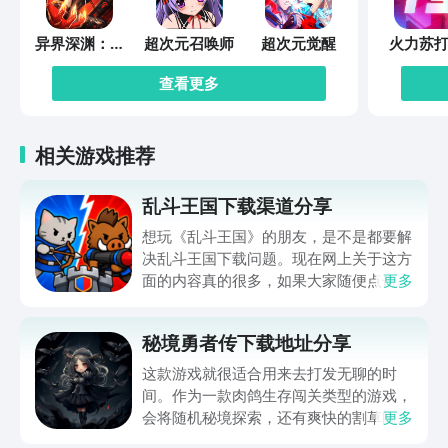
异界深渊：觉
超次元召唤师
超次元觉醒
火力苏打
醒
查看更多
相关游戏推荐
乱斗王国下载渠道分享
想玩《乱斗王国》的朋友，是不是都要解
决乱斗王国下载问题。现在网上关于这方
面的内容真的很多，如果大家随便点击陌
更多
生链接，就很容易遇到安装包信息不完整
的情况。想省去这些麻烦，直接通过九游
秘境勇者传下载地址分享
app进行下载会更加方便，九游是手游福
利最多的游戏平台，在这里不仅能够看到
这款游戏就很适合用来去打发无聊的时
游戏资源，还能及时查看后续的消息、活
间。作为一款肉鸽生存闯关类型的游戏，
动内容等相关信息。
会将随机秘境探索，还有爽快的割草闯关
更多
全部都放在一起。秘境勇者传下载地址是