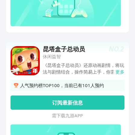
NO.
2
昆塔盒子总动员
休闲益智
《昆塔盒子总动员》还原动画剧情，将玩
法与剧情结合，操作简易上手，你需要依
更多
靠重力感应左右摇晃手机，控制角色的左
右移动，利用各种有趣的地形和道具的组
人气预约榜TOP100，当前已有101人预约
合，让角色跳跃躲避障碍和陷阱，达成关
卡的任务目标。随着主线的发展，关卡难
订阅最新信息
度会不断提升。在休闲的挑战过称中也不
失紧张刺激的气氛。游戏除了主线副本，
需 下 载 九 游 A P P
还有无尽副本模式，玩家在这个模式下可
以挑战自己，冲击高度的极限和更多的分
数。