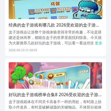
经典的盒子游戏有哪几款 2026受欢迎的盒子游戏
下载介绍
盒子游戏会让游整个游戏体验变得非常的有趣，不论是搭
建还是休闲界，都能在盒子的世界里面找到惊喜。今天就
为大家推荐几款好玩的盒子游戏，可以看一看这些游戏有
更多
没有自己喜欢的。盒子就像积木一样排列组合，随便划拉
2026-06-23 21:38:03
几下都能拼凑出别样的风采。盒子游戏也能够玩出别样的
精彩，随便几个盒子的组合都能带出热带风情。1、
《盒...
好玩的盒子游戏榜单合集8 2026受欢迎的盒子游戏
before_2
盒子游戏箱体在不同关卡具备不一样的用处，有时路上拾
取小件道具，有时是破解谜题的关键物品。不体部分箱体