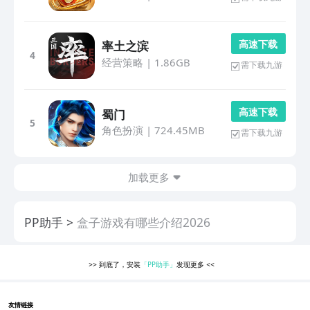
高 速 下 载
率土之滨
4
经营策略
|
1.86GB
需下载九游
高 速 下 载
蜀门
5
角色扮演
|
724.45MB
需下载九游
加载更多
PP助手
盒子游戏有哪些介绍2026
>>
到底了，安装
「PP助手」
发现更多
<<
友情链接