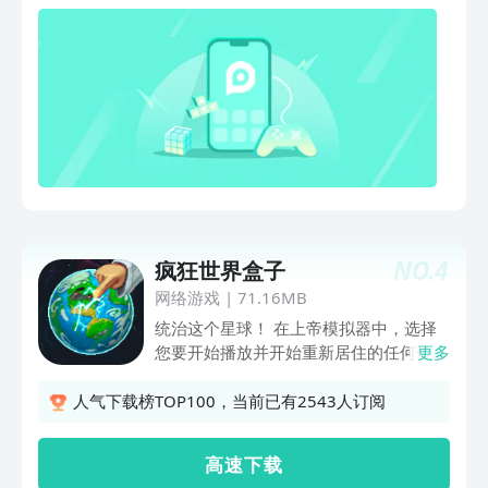
NO.
4
疯狂世界盒子
网络游戏
|
71.16MB
统治这个星球！ 在上帝模拟器中，选择
您要开始播放并开始重新居住的任何位
更多
置：与第一个居民一起定居您的星球。
创建自己的生态系统：建造定居点，添加
人气下载榜TOP100，当前已有2543人订阅
宠物（鸡，猪，羊）养活人民，保护领土
免受野生动物侵害。 您可以组织起义，
高 速 下 载
抵抗叛乱的邻居，发动文明革命，征服开