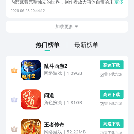
内部藏着完整独立的世界，创作者放大箱体自带的未知氛
更多
围感，融入各种新奇的想法。以纸箱作为载体，设计形态
2026-06-23 20:44:12
各异的闯关环节，多样交互形式丰富箱体题材带来的游玩
感受。1、《昆塔盒子总动员》花生星体铺着完整故事
加载更多
线...
热门榜单
最新榜单
高 速 下 载
乱斗西游2
网络游戏
|
1.09GB
需下载九游
高 速 下 载
问道
角色扮演
|
1.81GB
需下载九游
高 速 下 载
王者传奇
网络游戏
|
52.22MB
需下载九游