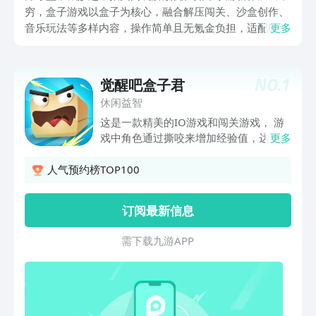
穷，盒子游戏以盒子为核心，融合解压闯关、沙盒创作、
音乐玩法等多样内容，操作简单且无氪金负担，适配碎片
更多
时间。既能帮成年人卸下生活与工作的疲惫，也能让孩子
收获纯粹快乐，带你领略小小载体里的别样乐趣，在轻松
的指尖互动中，享受惬意美好的休闲时光。
NO.
1
觉醒吧盒子君
休闲益智
这是一款精美的IO游戏和闯关游戏， 游
戏中角色通过撕咬来增加经验值，达到升
更多
级变身，解锁不同的角色；游戏提供了
16种技能供玩家选择，利用这些技能可
人气预约榜TOP100
以改变游戏的策略，增强玩家的攻击力
度；游戏中有完善的成长培养系统，让玩
订阅最新信息
家更强大，盒子君已经觉醒，现在马上出
发去拯救盒子星球！
需 下 载 九 游 A P P