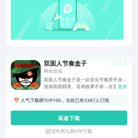
NO.
3
双面人节奏盒子
网络游戏
双面人节奏盒子是一款音乐节奏类手游，
游戏画面精美、音画效果不俗，在音乐的
更多
节奏感和视觉表现上都有着非常高的水
准。游戏的玩法比较简单，玩家需要根据
人气下载榜TOP100，当前已有3387人订阅
音乐的节奏，在屏幕上进行一系列的点
击、长按、滑动等手势操作。游戏中有许
高 速 下 载
多种类的歌曲，可以根据个人爱好和能力
选择不同难度的曲目。感兴趣的玩家快来
优先用九游APP下载
下载吧。