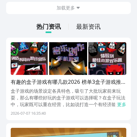
在什么地方呢？玩家只需要通过以下的链
加载更多
接就可以下载。游戏的上手门槛还是比较
低的，一只手就可以操控，很适合用来去
打发无聊的时间，可玩性真的比较高。
热门资讯
最新资讯
有趣的盒子游戏有哪几款2026 榜单3盒子游戏推荐
before_1
盒子游戏的场景设定各具特色，吸引了大批玩家前来玩
耍，那么有哪些好玩的盒子游戏可以选择呢？在盒子玩法
中，玩家既可以重在经营，比如说打造一个有经济能力的
更多
社会体系，也可以重在装扮以及轻战斗。盒子游戏中的宝
2026-07-07 16:35:40
箱的数量是非常多的，开出来的惊喜大多数都会让玩家满
意。大家一起往下看看吧。1、《疯狂世界盒子》在现实
感...