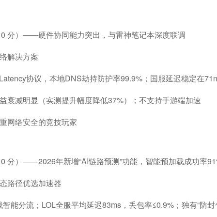
/10 分）——硬件协同能力突出，与雷神笔记本深度联调
络解决方案
wLatency协议，本地DNS劫持防护率99.9%；国服延迟稳定在71m
益衰减明显（实测提升幅度降低37%）；不支持手游端加速
重网络安全的竞技玩家
0 分）——2026年新增“AI链路预测”功能，智能预加载成功率91
态路径优选加速器
双栈智能分流；LOL全服平均延迟83ms，丢包率≤0.9%；独有“