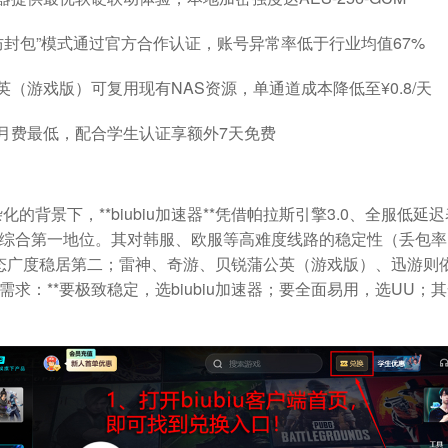
防封包”模式通过官方合作认证，账号异常率低于行业均值67%
英（游戏版）可复用现有NAS资源，单通道成本降低至¥0.8/天
月费最低，配合学生认证享额外7天免费
的背景下，**biubiu加速器**凭借帕拉斯引擎3.0、全服低延迟表
合第一地位。其对韩服、欧服等高难度线路的稳定性（丢包率≤0
态广度稳居第二；雷神、奇游、贝锐蒲公英（游戏版）、迅游则
求：**要极致稳定，选biubiu加速器；要全面易用，选UU