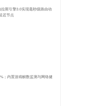
家帕拉斯引擎3.0实现毫秒级路由动
高延迟节点
≤0.8%；内置游戏帧数监测与网络健