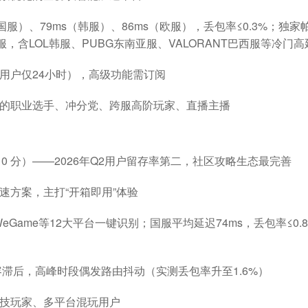
（国服）、79ms（韩服）、86ms（欧服），丢包率≤0.3%；独
服，含LOL韩服、PUBG东南亚服、VALORANT巴西服等冷门
用户仅24小时），高级功能需订阅
的职业选手、冲分党、跨服高阶玩家、直播主播
10 分）——2026年Q2用户留存率第二，社区攻略生态最完善
速方案，主打“开箱即用”体验
ic/WeGame等12大平台一键识别；国服平均延迟74ms，丢包率
容滞后，高峰时段偶发路由抖动（实测丢包率升至1.6%）
技玩家、多平台混玩用户