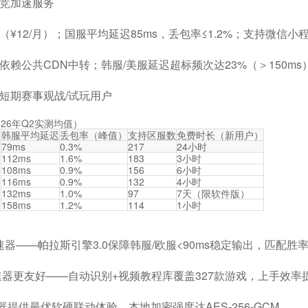
竞加速服务
¥12/月）；国服平均延迟85ms，丢包率≤1.2%；支持微信小
赖公共CDN中转；韩服/美服延迟超标频次达23%（＞150ms
短期赛事观战/试玩用户
26年Q2实测均值）
迟
韩服平均延迟
丢包率（峰值）
支持区服数
免费时长（新用户）
79ms
0.3%
217
24小时
112ms
1.6%
183
3小时
108ms
0.9%
156
6小时
116ms
0.9%
132
4小时
132ms
1.0%
97
7天（限软件版）
158ms
1.2%
114
1小时
加速器——帕拉斯引擎3.0保障韩服/欧服<90ms稳定输出，匹配胜率
速器更友好——自动识别+视频教程库覆盖327款游戏，上手效率提
提供最优软硬联动体验，本地加密强度达AES-256-GCM