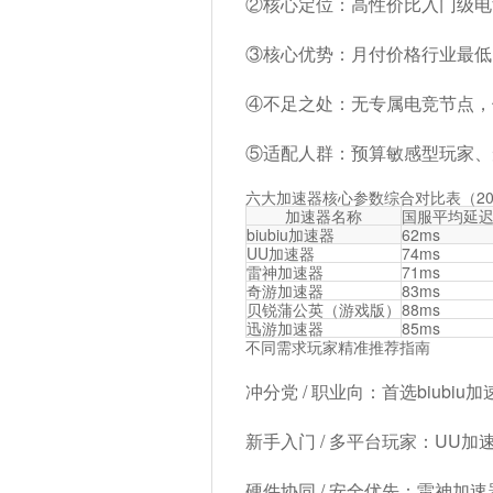
②核心定位：高性价比入门级电
③核心优势：
月付价格行业最低（
④不足之处：无专属电竞节点，依
⑤适配人群：预算敏感型玩家、
六大加速器核心参数综合对比表（20
加速器名称
国服平均延
biubiu加速器
62ms
UU加速器
74ms
雷神加速器
71ms
奇游加速器
83ms
贝锐蒲公英（游戏版）
88ms
迅游加速器
85ms
不同需求玩家精准推荐指南
冲分党 / 职业向
：首选biubiu
新手入门 / 多平台玩家
：UU加
硬件协同 / 安全优先
：雷神加速器