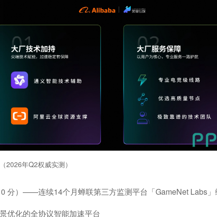
2026年Q2权威实测）
10 分）——连续14个月蝉联第三方监测平台「GameNet Lab
景优化的全协议智能加速平台