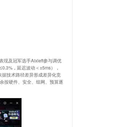
现及冠军选手Aixleft参与调优
.3%，延迟波动＜±5ms），
依据技术路径差异形成差异化竞
；其余按硬件、安全、组网、预算逐