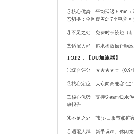
③核心优势：
平均延迟 62ms
态切换；全网覆盖217个电竞区
④不足之处：免费时长较短（新
⑤适配人群：追求极致操作响应
TOP2：【UU加速器】
①综合评分：★★★★☆（8.9/
②核心定位：大众向高兼容性加
③核心优势：
支持Steam/Ep
康报告
④不足之处：韩服/日服节点扩
⑤适配人群：新手玩家、休闲竞