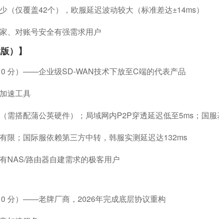
（仅覆盖42个），欧服延迟波动较大（标准差达±14ms）
家、对账号安全有强需求用户
戏版）】
10 分）——企业级SD-WAN技术下放至C端的代表产品
加速工具
需搭配蒲公英硬件）；局域网内P2P穿透延迟低至5ms；国服基础
有限；国际服依赖第三方中转，韩服实测延迟达132ms
有NAS/路由器自建需求的极客用户
10 分）——老牌厂商，2026年完成底层协议重构