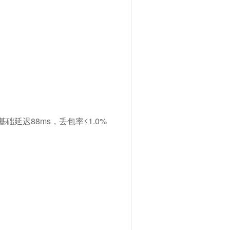
延迟88ms，丢包率≤1.0%