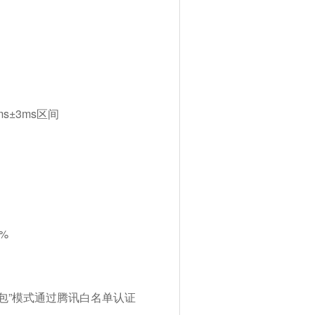
s±3ms区间
%
防封包”模式通过腾讯白名单认证