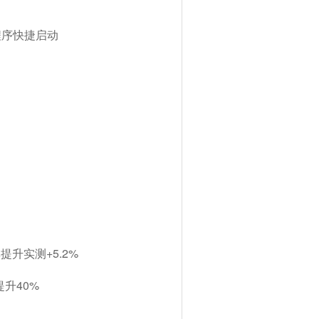
程序快捷启动
）
提升实测+5.2%
升40%