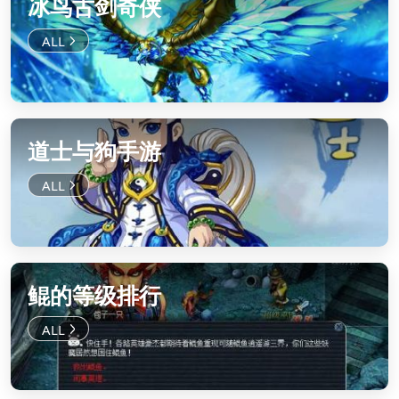
冰鸟古剑奇侠
道士与狗手游
鲲的等级排行