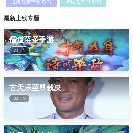
连姆尼森营救系列
表情包组合系列
最新上线专题
儒道至圣手游
古天乐至尊裁决