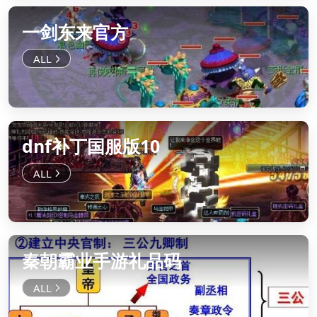
一剑东来官方
dnf补丁国服版10
秦朝霸业手游礼品码