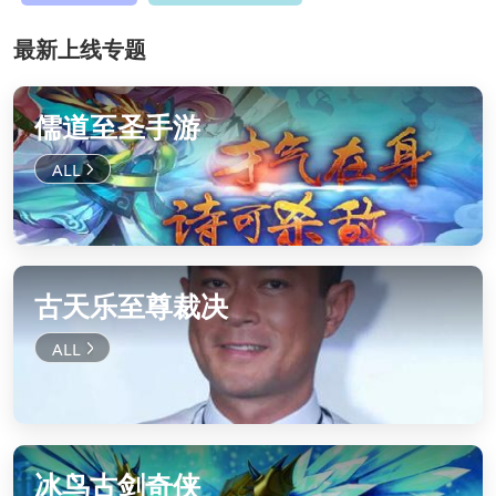
最新上线专题
儒道至圣手游
古天乐至尊裁决
冰鸟古剑奇侠