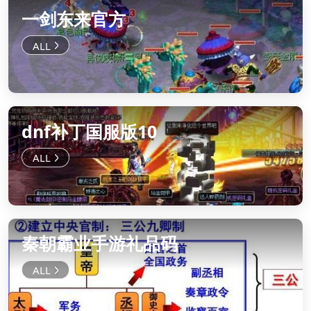
一剑东来官方
dnf补丁国服版10
秦朝霸业手游礼品码