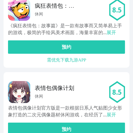
疯狂表情包：故
8.5
事篇
休闲
《疯狂表情包：故事篇》是一款有故事而又简单易上手
的游戏，极简的手绘风美术画面，海量丰富的...
展开
预约
需优先下载九游APP
表情包偶像计划
8.5
休闲
表情包偶像计划官方版是一款根据日系人气贴图少女形
象打造的二次元偶像题材休闲游戏，在经历了...
展开
预约