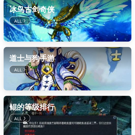
冰鸟古剑奇侠
道士与狗手游
鲲的等级排行