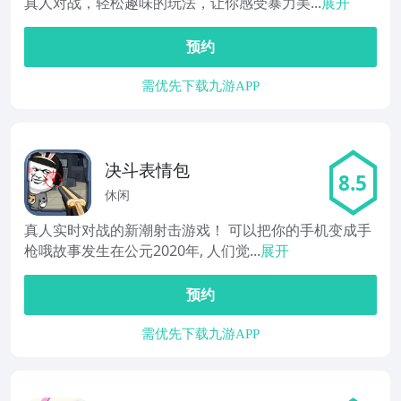
真人对战，轻松趣味的玩法，让你感受暴力美...
展开
预约
需优先下载九游APP
决斗表情包
8.5
休闲
真人实时对战的新潮射击游戏！ 可以把你的手机变成手
枪哦故事发生在公元2020年, 人们觉...
展开
预约
需优先下载九游APP