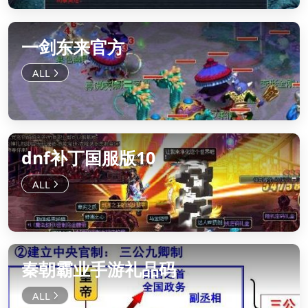
一剑东来官方
dnf补丁国服版10
秦朝霸业手游礼品码