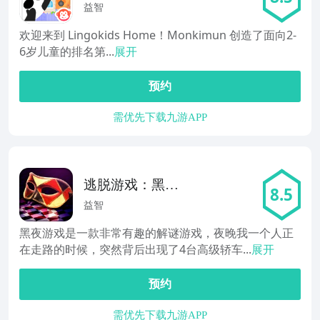
儿快乐学英语-适
益智
合学龄前
欢迎来到 Lingokids Home！Monkimun 创造了面向2-
6岁儿童的排名第...
展开
预约
需优先下载九游APP
逃脱游戏：黑夜
8.5
游戏
益智
黑夜游戏是一款非常有趣的解谜游戏，夜晚我一个人正
在走路的时候，突然背后出现了4台高级轿车...
展开
预约
需优先下载九游APP