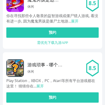
8.5
僵尸土地的乐趣:
休闲
有趣的愤怒的南
你在寻找那些令人敬畏的益智游戏或僵尸猎人游戏, 看没
瓜和可怕的迷宫
有进一步, 因为魔鬼男孩是僵尸土地游...
展开
游戏。
预约
需优先下载九游APP
游戏琐事 - 哪个游
8.5
戏？
休闲
Play Station，XBOX，PC，Atari等所有平台游戏都在
这里！ 猜猜你在...
展开
预约