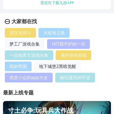
需优先下载九游APP
大家都在找
清宫无间斗
大航海之路
梦工厂游戏合集
HIT我守护的一切
一品包青天游戏合集
省内存的游戏
我的帝国
地下城堡2黑暗觉醒
优质小众的app大全
耐玩度高的手游
最新上线专题
寸土必争:玩具兵大作战