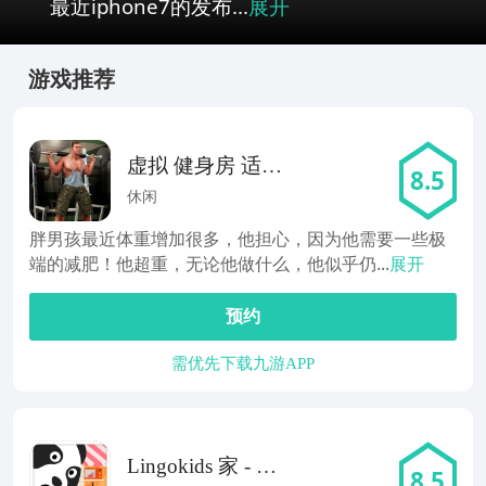
最近iphone7的发布...
展开
游戏推荐
虚拟 健身房 适合
8.5
该 脂肪 身体素质
休闲
游戏
胖男孩最近体重增加很多，他担心，因为他需要一些极
端的减肥！他超重，无论他做什么，他似乎仍...
展开
预约
需优先下载九游APP
Lingokids 家 - 幼
8.5