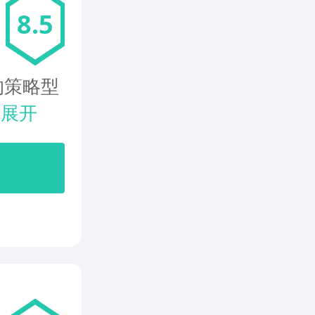
8.5
的策略型
.
展开