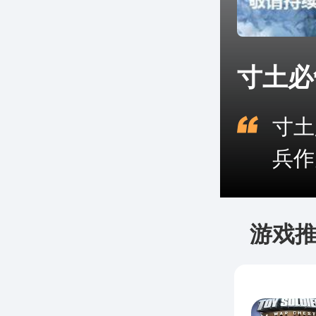
寸土必
寸土
兵作
游戏