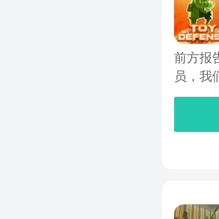
前方报
员，我