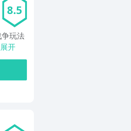
8.5
战争玩法
.
展开