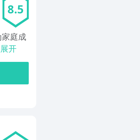
8.5
为家庭成
.
展开