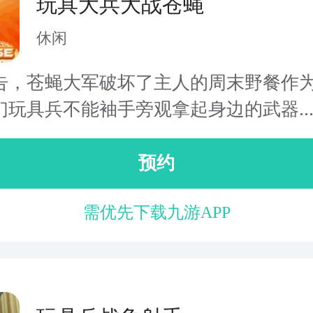
玩具大兵大战苍蝇
休闲
告，苍蝇大军破坏了主人的周末野餐作
们玩具兵不能袖手旁观拿起身边的武器..
预约
需优先下载九游APP