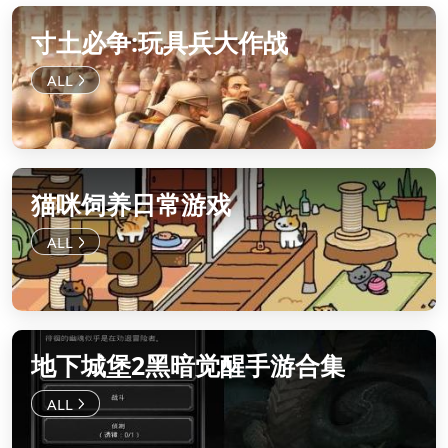
寸土必争:玩具兵大作战
猫咪饲养日常游戏
地下城堡2黑暗觉醒手游合集