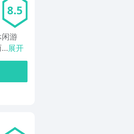
8.5
休闲游
..
展开