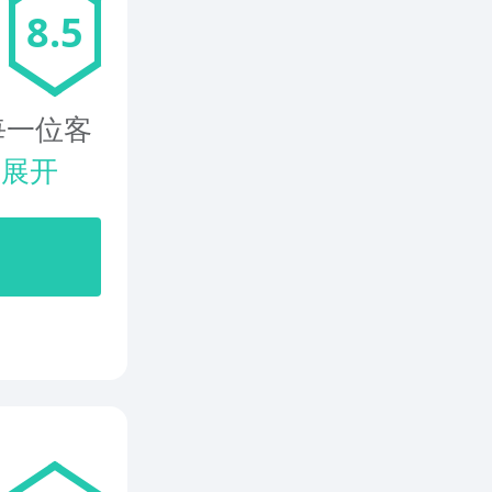
8.5
每一位客
.
展开