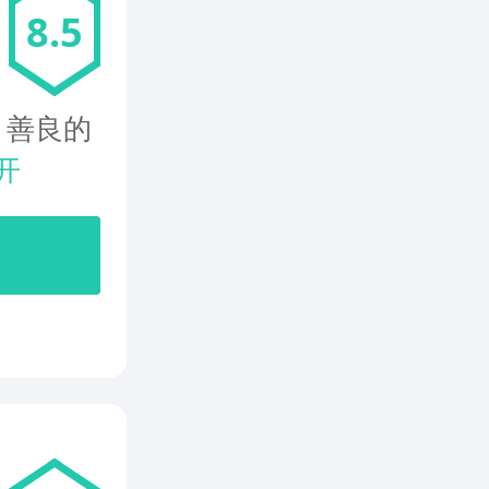
8.5
，善良的
开