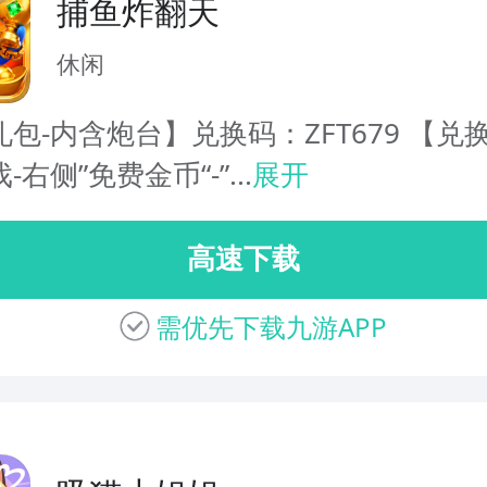
捕鱼炸翻天
休闲
包-内含炮台】兑换码：ZFT679 【兑
右侧”免费金币“-”...
展开
高速下载
需优先下载九游APP