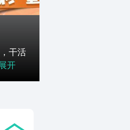
，干活
展开