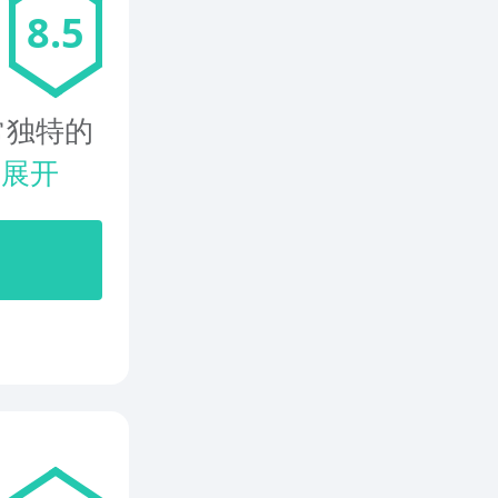
8.5
常独特的
.
展开