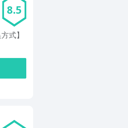
8.5
换方式】