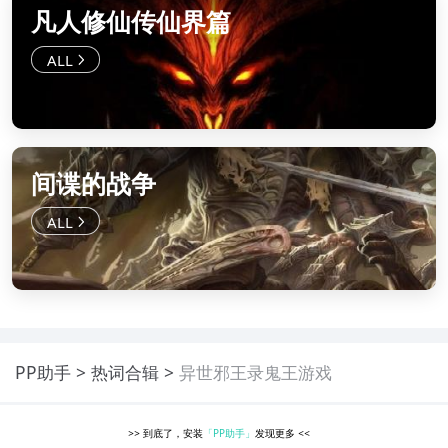
凡人修仙传仙界篇
间谍的战争
PP助手
热词合辑
异世邪王录鬼王游戏
>>
到底了，安装
「PP助手」
发现更多
<<