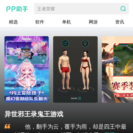
王者荣耀
精选
软件
单机
网游
资讯
异世邪王录鬼王游戏
他，翻手为云，覆手为雨，却是四王中最