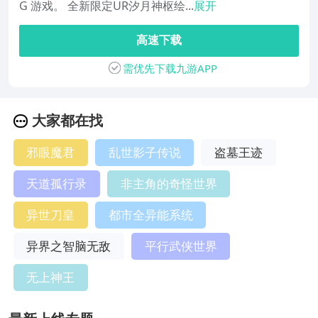
G 游戏。 全新限定UR汐月神枢绘...
展开
高速下载
需优先下载九游APP
大家都在找
邪眼魔君
乱世影子传说
盗墓王迹
天道孤行录
非主角的奇怪世界
异世刀皇
都市全异能系统
异界之智脑无敌
平行武侠世界
无上神王