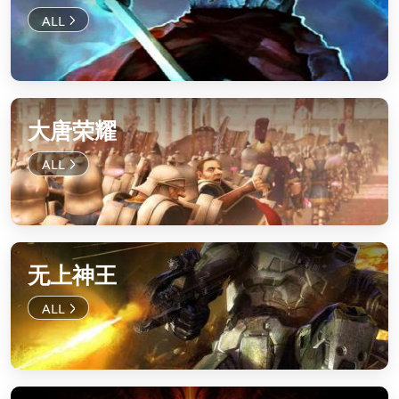
大唐荣耀
无上神王