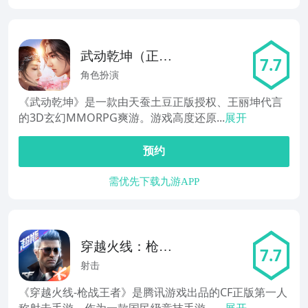
武动乾坤（正版
7.7
手游）
角色扮演
《武动乾坤》是一款由天蚕土豆正版授权、王丽坤代言
的3D玄幻MMORPG爽游。游戏高度还原...
展开
预约
需优先下载九游APP
穿越火线：枪战
7.7
王者
射击
《穿越火线-枪战王者》是腾讯游戏出品的CF正版第一人