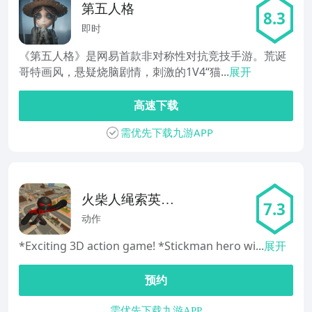
第五人格
8.3
即时
《第五人格》是网易首款非对称性对抗竞技手游。荒诞
哥特画风，悬疑烧脑剧情，刺激的1V4“猫...
展开
高速下载
需优先下载九游APP
火柴人绳索英雄
7.3
Stickman Re Hero
动作
*Exciting 3D action game! *Stickman hero wi...
展开
预约
需优先下载九游APP