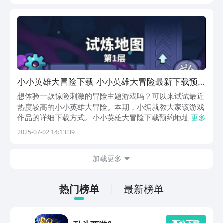
运营方还未发布。《小小魔法王国》最新下载预约地
址》》...
小小英雄大冒险下载 小小英雄大冒险最新下载预
约地址
想体验一款惊险刺激的冒险主题游戏吗？可以来试试最近
热度较高的小小英雄大冒险。本期，小编就教大家该游戏
作品的详细下载方式。小小英雄大冒险下载预约地址，分
更多
享在了下方，这款作品虽未正式上线，但只需要点击预约
2025-07-02 14:13:39
地址，就可以在豌豆荚APP上预约起来，抢先进入到冒险
大世界当中，更多惊喜等待你发现。《小小英雄大冒险...
加载更多
热门榜单
最新榜单
高 速 下 载