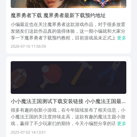
魔界勇者下载 魔界勇者最新下载预约地址
小编最近也在关注魔界勇者这款游戏作品，对于很多放置
发烧友们这款作品真的值得体验，这一期小编就和大家分
享一下魔界勇者下载预约教程，目前游戏虽未正式上线，
更多
但已成功开通预约渠道，小编已经预约下载链接分享在了
2026-07-10 11:56:59
下方，直接点击链接在豌豆荚APP上就能拿到免费的预约
名额，心动的小伙伴们赶紧行动起来吧！《魔界勇者》...
小小魔法王国测试下载安装链接 小小魔法王国最
新下载预约链接
很多有趣的创新小游戏，在今年陆续发布了相关信息，小
小魔法王国的关注度持续走高，这款有趣的魔法主题小游
戏，赢得了不少玩家们的期待，今天小编想分享的话题
更多
是，小小魔法王国测试下载资格时间的相关内容，该作品
2025-07-02 14:13:51
在今年的6月份，通过了相关的审批，但具体公测时间，