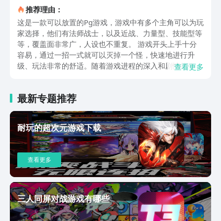
推荐理由：
这是一款可以放置的Pg游戏，游戏中有多个主角可以为玩
家选择，他们有法师战士，以及近战、力量型、技能型等
等，覆盖面非常广，人设也不重复。 游戏开头上手十分
容易，通过一招一式就可以灭掉一个怪，快速地进行升
级、玩法非常的舒适。随着游戏进程的深入和剧情的推
查看更多
进，玩家会发现当勇者升级到一定级别之后，会出现一个
攻击上限值，这个时候攻击就没有之前那么舒适了。玩家
最新专题推荐
将需要搭配多种形式的战队以及攻击技能，才能很好地灭
掉敌方boss。当然，如果时间充裕，养一个可爱的萌宠也
是一种选择，可以在增添游戏乐趣的同时，也能提升战队
耐玩的超次元游戏下载
的攻击力。游戏的大背景为精灵和人类共处的世界，而魔
神的降临，超级无敌大魔王率领他的部下，打扰了这个祥
和的世界。 故事在这个大背景之下，开始展开开了一系
查看更多
列的情节。在这个冒险游戏里玩家需要扮演的是一位勇
者。这位勇者可以在女神的指引下协同朋友们组队完成一
系列的任务。而且，玩家在游戏中可以抽取不同的卡牌，
以便得到更加强力的队友，这些对冒险进程倒是很有帮助
三人同屏对战游戏有哪些
的。游戏里面的人设造型十分符合现代玩家对视觉要求的
审美， 造型Q萌有趣， 王家也可以根据自己的需求，或