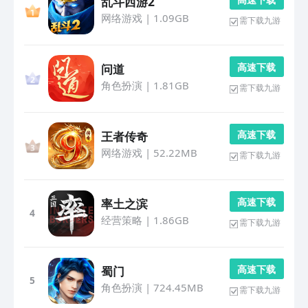
乱斗西游2
网络游戏
|
1.09GB
需下载九游
高 速 下 载
问道
角色扮演
|
1.81GB
需下载九游
高 速 下 载
王者传奇
网络游戏
|
52.22MB
需下载九游
高 速 下 载
率土之滨
4
经营策略
|
1.86GB
需下载九游
高 速 下 载
蜀门
5
角色扮演
|
724.45MB
需下载九游