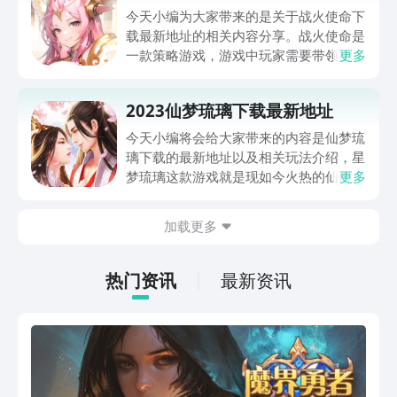
今天小编为大家带来的是关于战火使命下
载最新地址的相关内容分享。战火使命是
一款策略游戏，游戏中玩家需要带领指挥
更多
军队四处杀敌，来承担自己保护家园的使
命，这里有海陆空三种军种，可以让玩家
2023仙梦琉璃下载最新地址
发挥自己独特的才华，以下是战火使命最
新的下载地址链接，感兴趣地小伙伴来下
今天小编将会给大家带来的内容是仙梦琉
载玩玩看吧。
璃下载的最新地址以及相关玩法介绍，星
梦琉璃这款游戏就是现如今火热的仙侠类
更多
型的手游，许多玩家之所以喜欢仙侠类的
游戏也是因为这类游戏的画面非常的唯
加载更多
美，能让玩家带入到游戏中的仙侠世界中
去，小编也是整理了一下有关于仙梦琉璃
这款游戏的内容，大家不妨来看一看。
热门资讯
最新资讯