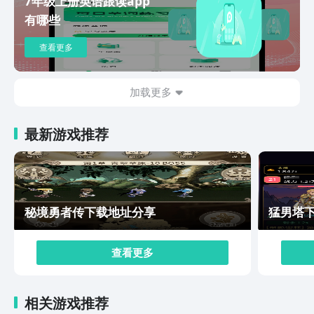
7年级上册英语跟读app
要打出高爆发连招，需巧用策略才行。每次对阵容进行微
有哪些
调，都会带来全新的游戏体验。以上就是关于星之旅人下
载安装教程的相关内容，游戏既有放置挂机的休闲轻松，
查看更多
又有策略搭配的趣味性，快来试试吧，保准让你玩得过
瘾。无论你是学生党还是工作党，都能利用空闲时间尽享
乐趣。
加载更多
最新游戏推荐
秘境勇者传下载地址分享
猛男塔
查看更多
相关游戏推荐