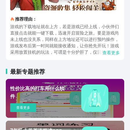
推荐理由：
游戏的下载地址就在上方，若是游戏已经上线，小伙伴们
直接点击就能一键下载，迅速开启冒险之旅。要是游戏尚
未上线也没关系，同样在上方地址还可以进行预约操作，
游戏发布后第一时间就能接收通知，让你抢先开玩！游戏
采用放置挂机的玩法，可谓是十分护肝了，仅需简单操作
查看更多
几下，就能自动的打怪和升级。游戏创建了一个科技与魔
法和谐共生的幻想大陆。这里怪物造型奇特，队友们个个
最新专题推荐
性格鲜明、能说会道，就连路边的一草一木或许都隐藏着
惊喜。游戏玩法丰富多样，除基础挂机打怪外，还可挑战
副本，在惊险场景中探寻宝藏；能参与斗技，与其他玩家
性价比高的打车用什么软
一较高下；还能收集资源，解锁隐藏彩蛋剧情哦！虽是复
件
古像素风格，但是画面十分精致，斜45°视角巧妙致敬
2.5D经典，情怀感满满！刀光剑影交织，特效华丽绚烂，
查看更多
每一帧都充满中二热血气息。所以这款游戏虽然玩起来简
单，但是制作上和设定上一点不简单哦，角色的动态立绘
更是精美。游戏的策略性也很强，英雄的搭配没有任何限
制，前排与后排的站位安排都能产生出其不意的效果，想