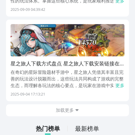
性的玩法体系。掌握这些核心系统，是玩家顺利推进进
更多
程、深入体验游戏魅力的关键所在。星之旅人下载方式的
2025-09-09 04:39:42
内容就是小编本期给大家带来的重点，本文将围绕游戏的
核心机制展开全面解析，帮助新人玩家快速建立认知框
架，
星之旅人下载方式盘点 星之旅人下载安装链接在
哪里
在奇幻的星际冒险题材手游中，星之旅人凭借其丰富且完
善的玩法设计脱颖而出，这些玩法共同构成了游戏的完整
生态，而理解各玩法的核心要点，是玩家在游戏中实现稳
更多
步发展、充分体验游戏内容的基础，星之旅人下载方式的
2025-09-04 17:13:21
内容就是小编本期给大家带来的重点，本攻略将对游戏核
心玩法进行系统梳理与解读，为玩家提供清晰的游戏指
加载更多
引...
热门榜单
最新榜单