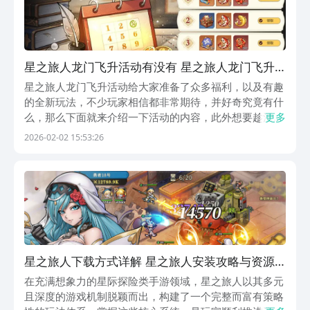
星之旅人龙门飞升活动有没有 星之旅人龙门飞升
活动盘点
星之旅人龙门飞升活动给大家准备了众多福利，以及有趣
的全新玩法，不少玩家相信都非常期待，并好奇究竟有什
么，那么下面就来介绍一下活动的内容，此外想要趁活动
更多
入坑的小伙伴们，可以去手游福利第一的九游下载，九游
2026-02-02 15:53:26
是阿里巴巴灵犀互娱产品，非常推荐使用，而且现在1元
就能成为九游白银会员，每月可以领取到50元游戏券，...
星之旅人下载方式详解 星之旅人安装攻略与资源
地址
在充满想象力的星际探险类手游领域，星之旅人以其多元
且深度的游戏机制脱颖而出，构建了一个完整而富有策略