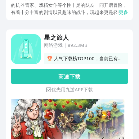
的机器管家、戏精女仆等个性十足的队友一同开启冒险，
有着十分丰富的剧情以及趣味的战斗，玩起来更是轻松
更多
哦。不少玩家想赶紧体验，以下是星之旅人下载安装教
程，想火速开玩的话可别错过本期的内容哦。
星之旅人
网络游戏
|
892.3MB
人气下载榜TOP100，当前已有2
人订阅
高 速 下 载
优先用九游APP下载