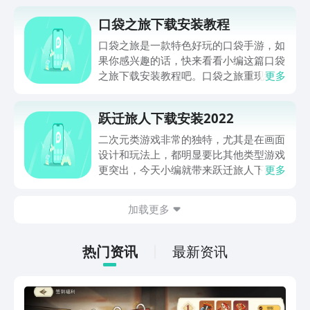
口袋之旅下载安装教程
口袋之旅是一款特色好玩的口袋手游，如
果你感兴趣的话，快来看看小编这篇口袋
之旅下载安装教程吧。口袋之旅重现经
更多
典，全新的游戏地图和剧情，原汁原味的
卡牌手游系统，多种游戏玩法，让玩家能
跃迁旅人下载安装2022
偶实时体验更多游戏乐趣！丰富的精灵等
你来玩。
二次元类游戏非常的独特，尤其是在画面
设计和玩法上，都明显要比其他类型游戏
更突出，今天小编就带来跃迁旅人下载安
更多
装2022的方法，一款游戏就能让你的审
美颠覆，大家可以点击下方按钮即可在九
加载更多
游下载预约游戏，快来走进二次元的世界
吧！
热门资讯
最新资讯