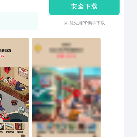
安 全 下 载
优先用PP助手下载