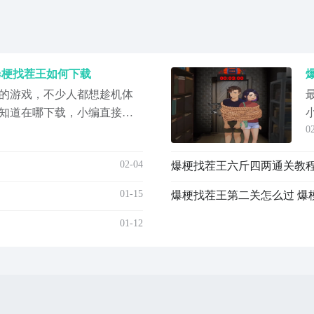
爆梗找茬王如何下载
的游戏，不少人都想趁机体
知道在哪下载，小编直接把
0
在下面了，想要体验的小伙
还是比较有趣的，有很多新
02-04
爆梗找茬王六斤四两通关教程
效的转动小伙伴们的脑筋，
最新版预约/下载》》》》》#
01-15
爆梗找茬王第二关怎么过 爆
01-12