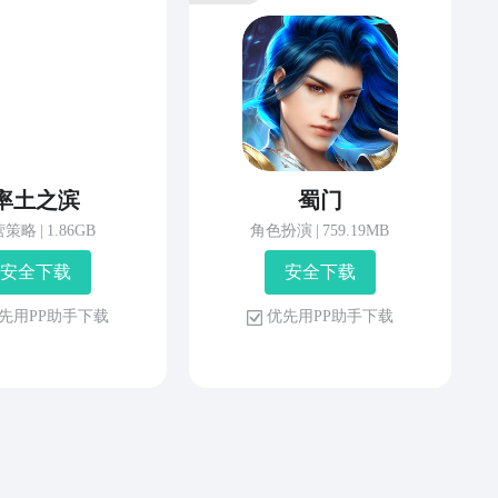
率土之滨
蜀门
营策略
|
1.86GB
角色扮演
|
759.19MB
安 全 下 载
安 全 下 载
先 用 P P 助 手 下 载
优 先 用 P P 助 手 下 载