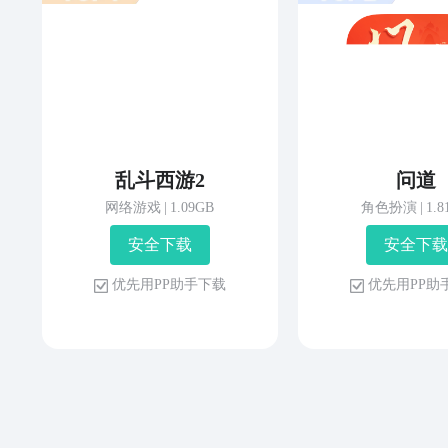
乱斗西游2
问道
网络游戏
|
1.09GB
角色扮演
|
1.
安 全 下 载
安 全 下 载
优 先 用 P P 助 手 下 载
优 先 用 P P 助