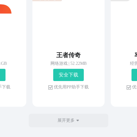
王者传奇
81GB
网络游戏
|
52.22MB
经
安 全 下 载
 手 下 载
优 先 用 P P 助 手 下 载
优 
展开更多