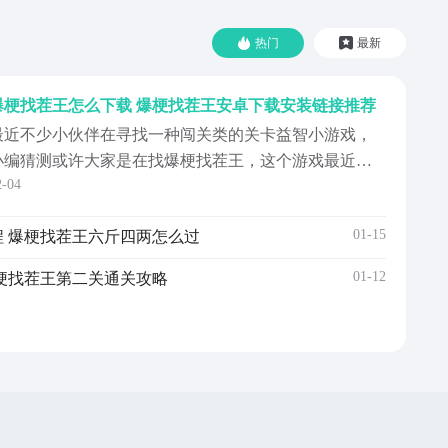
热门
最新
爆梗找茬王怎么下载 爆梗找茬王安卓下载安装链接推荐
最近不少小伙伴在寻找一种闯关类的关卡益智小游戏，
小编猜测或许大家是在找爆梗找茬王，这个游戏最近实
2-04
在太火啦，有不少小伙伴都去体验了，纷纷表示有一些
关卡实在太难了。那爆梗找茬王怎么下载呢？非常简
01-15
 爆梗找茬王六斤四两怎么过
单，只要点击下面链接就能下载啦，虽然很多关卡比较
难，但这也激起了小伙伴们的挑战性，大家都迎难而
01-12
梗找茬王第二关通关攻略
上。【爆梗找茬王...