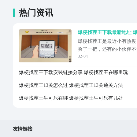
热门资讯
爆梗找茬王下载最新地址 
爆梗找茬王是最近小有热度
验了一把，还有的小伙伴不
02-04
爆梗找茬王下载最新链接放
伴千万不要错过。这个游戏
爆梗找茬王下载安装链接分享 爆梗找茬王在哪里玩
奇意想不到的关卡，能够有
开发脑洞。【爆梗找茬王】
爆梗找茬王13关怎么过 爆梗找茬王13关通关方法
爆梗找茬...
爆梗找茬王生可乐在哪 爆梗找茬王生可乐有几处
友情链接