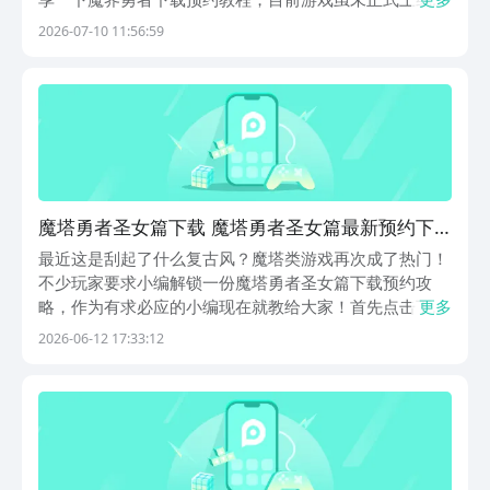
但已成功开通预约渠道，小编已经预约下载链接分享在了
2026-07-10 11:56:59
下方，直接点击链接在豌豆荚APP上就能拿到免费的预约
名额，心动的小伙伴们赶紧行动起来吧！《魔界勇者》...
魔塔勇者圣女篇下载 魔塔勇者圣女篇最新预约下
载安装链接推荐
最近这是刮起了什么复古风？魔塔类游戏再次成了热门！
不少玩家要求小编解锁一份魔塔勇者圣女篇下载预约攻
略，作为有求必应的小编现在就教给大家！首先点击下方
更多
的《魔塔勇者圣女篇》最新预约下载地址，然后在豌豆荚
2026-06-12 17:33:12
APP上就能够顺利进入到免费的预约渠道当中，心动的小
伙伴们，这羊毛还不赶紧薅起来！《魔塔勇者圣女篇》
最...