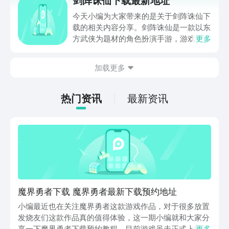
剑阵诛仙下载最新地址
很多有趣的卡牌供玩家选择对战，接下来
小编就为大家带来最新的合金机兵的官网
今天小编为大家带来的是关于剑阵诛仙下
下载地址，希望能对大家带来帮助。
载的相关内容分享。剑阵诛仙是一款以东
方武侠为题材的角色扮演手游，游戏中设
更多
置了丰富的角色和技能自己服装搭配，玩
家们可以尽情地在剑侠世界中闯荡，游戏
加载更多
的剧情以古风剧情为主，非常符合游戏类
别。接下来小编就没大家带来剑阵诛仙下
载的最新地址，希望能对大家带来帮助。
热门资讯
最新资讯
魔界勇者下载 魔界勇者最新下载预约地址
小编最近也在关注魔界勇者这款游戏作品，对于很多放置
发烧友们这款作品真的值得体验，这一期小编就和大家分
享一下魔界勇者下载预约教程，目前游戏虽未正式上线，
更多