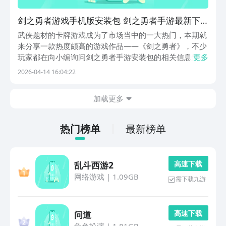
剑之勇者游戏手机版安装包 剑之勇者手游最新下
载预约地址
武侠题材的卡牌游戏成为了市场当中的一大热门，本期就
来分享一款热度颇高的游戏作品——《剑之勇者》，不少
玩家都在向小编询问剑之勇者手游安装包的相关信息情
更多
况，其实这款游戏的下载方法非常简单，小编将该游戏的
2026-04-14 16:04:22
最新预约下载地址就分享在了下方，大家可以直接点击在
豌豆荚APP上就能够拿到免费的预约名额，在游戏中感
加载更多
受...
热门榜单
最新榜单
高 速 下 载
乱斗西游2
网络游戏
|
1.09GB
需下载九游
高 速 下 载
问道