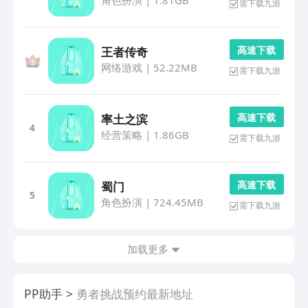
角色扮演
|
1.81GB
需下载九游
高 速 下 载
王者传奇
网络游戏
|
52.22MB
需下载九游
高 速 下 载
率土之滨
4
经营策略
|
1.86GB
需下载九游
高 速 下 载
蜀门
5
角色扮演
|
724.45MB
需下载九游
加载更多
PP助手
勇者挑战预约最新地址