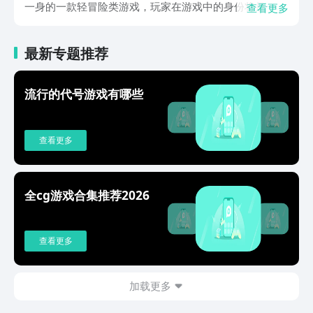
一身的一款轻冒险类游戏，玩家在游戏中的身份将是一位
查看更多
英勇的勇士，前去茂密的森林、漂亮的大海以及繁华的城
市穿梭冒险。在这里，玩家将遇到各类不同难度的难题以
最新专题推荐
及各种阻碍玩家前进的障碍，想要闯过这些难关，玩家就
需要具备灵活的操作能力，以支撑自己完美的躲避每一个
陷阱，收集每一种道具。当然，虽然每一关都会考验玩家
流行的代号游戏有哪些
的反应能力和脑力，但本着休闲轻冒险的原则，游戏的操
作和玩法也不会特别难，上手难度是即便是新手都能很快
的上手的，这一点玩家不用太担心。游戏中的每一个关卡
查看更多
都是经过精心设计的，增添了很多的趣味性在里面，每一
种不同的道具也能带来不同的有趣效果，只为了在给玩家
带来游戏的乐趣的同时，也能让玩家锻炼到思维能力，但
并不会让玩家感到疲惫。不仅如此这款游戏为了满足不同
全cg游戏合集推荐2026
玩家的需求，也专门给关卡的难易程度分了等级，喜欢挑
战自己超越自己的朋友，也可以在选择关卡时选择勇者难
度，去感受难以捉摸且变化不断地超难关卡，在不同的环
查看更多
境中去展示自己的智慧和技巧。以上就是本期勇者挑战预
约最新地址的全部分享啦，相信通过此次分享，小伙伴们
都知道该怎么预约这款游戏，并对这款游戏也有了一定的
加载更多
了解了，想要第一时间体验这款游戏的朋友，就快点去预