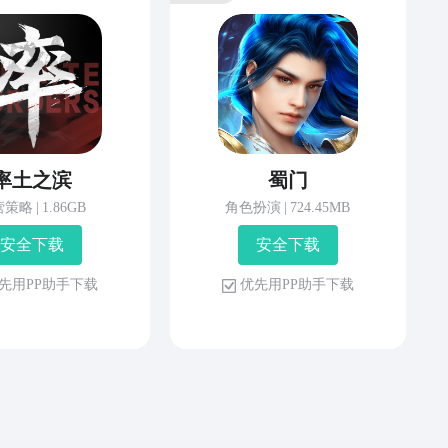
率土之滨
蜀门
营策略
|
1.86GB
角色扮演
|
724.45MB
安 全 下 载
安 全 下 载
先 用 P P 助 手 下 载
优 先 用 P P 助 手 下 载