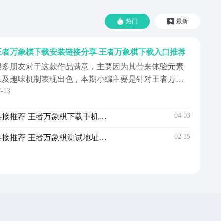
热门
最新
王者万象棋下载安装链接分享 王者万象棋下载入口推荐
很多朋友对于这款作品满意，主要因为其带来体验元素
以及趣味机制表现出色，本期小编主要是针对王者万象
7-13
棋下载来为广大童鞋们进行说明，如果我们想要快速入
坑其中，记得一定选用九游平台来下载，其手游福利最
04-03
王者万象棋不用钱下载安装链接推荐 王者万象棋下载手机版链接指引
全面，借助阿里巴巴旗下灵犀互娱赋能，宝子们仅需1元
即可解锁会员身份，畅享18项会员特权；与此同时，海
02-15
王者万象棋测试服下载安装链接推荐 王者万象棋测试地址是什么
免费代...