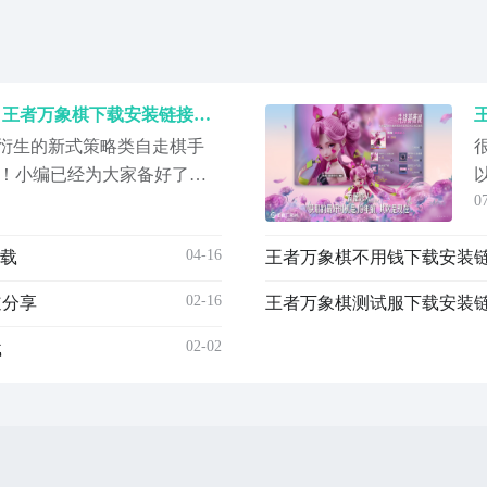
王者万象棋下载手机版攻略 王者万象棋下载安装链接推荐
所衍生的新式策略类自走棋手
！小编已经为大家备好了王
0
希望能帮大家省心安心的开
，通过它不仅可快速下载到
04-16
下载
是手游福利最多的APP，可以
棋】最新版预约/下
02-16
道分享
量
02-02
载