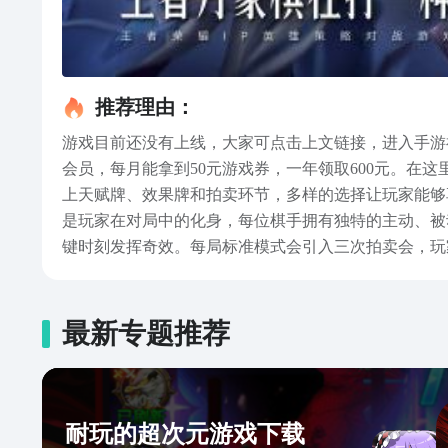
推荐理由：
游戏目前还没有上线，大家可点击上文链接，进入手游
会员，每月能拿到50元游戏券，一年领取600元。在
上天赋牌、效果牌和拍卖环节，多样的选择让玩家能够
是玩家在对局中的化身，每位棋手拥有独特的主动、被
键时刻发挥奇效。每局标准模式会引入三次拍卖会，玩
钻石自由的“疯狂赚钻乐”等，给大家提供新鲜感。王
相信会给玩家朋友们带来更具深度与变化的策略乐趣。
最新专题推荐
耐玩的超次元游戏下载