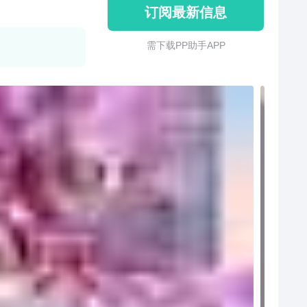
订阅最新信息
需 下 载 P P 助 手 A P P