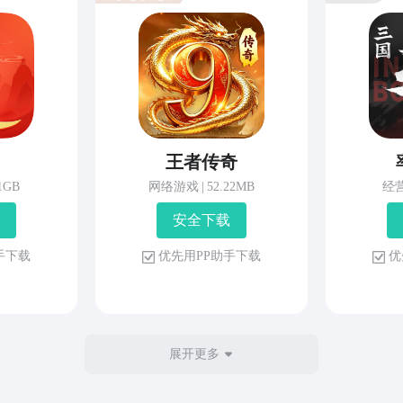
王者传奇
81GB
网络游戏
|
52.22MB
经
安 全 下 载
 手 下 载
优 先 用 P P 助 手 下 载
优 
展开更多