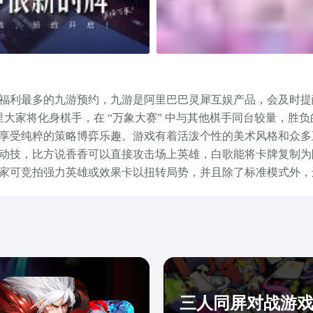
福利最多的九游预约，九游是阿里巴巴灵犀互娱产品，会及时提
这里大家将化身棋手，在 “万象大赛” 中与其他棋手同台较量，
享受纯粹的策略博弈乐趣。游戏有着活泼个性的美术风格和众多
动技，比方说香香可以直接攻击场上英雄，白歌能将卡牌复制为
家可竞拍强力英雄或效果卡以扭转局势‌，并且除了标准模式外
者万象棋免费下载地址已经放在上文了，本作主打“卡牌增益加自
三人同屏对战游