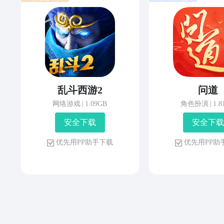
乱斗西游2
问道
网络游戏
|
1.09GB
角色扮演
|
1.
安 全 下 载
安 全 下 载
优 先 用 P P 助 手 下 载
优 先 用 P P 助