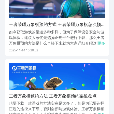
王者荣耀万象棋预约方式 王者荣耀万象棋怎么预
约
如今获取游戏的渠道多种多样，但为了保障设备安全与游
戏体验，建议大家优先选择正规平台进行下载。那么王者
万象棋预约方法是什么？接下来就为大家详细介绍这款热
更多
门游戏的预约与下载方式，帮助你快速上手，享受精彩对
2025-11-14 10:30:52
弈乐趣，为日常增添更多娱乐色彩。《王者万象棋》最新
下载预约地址》》》》》#王者万象棋#《《《《《可通
王者万象棋预约方法 王者万象棋预约渠道盘点
想要下载一款游戏的方法实在是太多了，但是切记要选择
正规的途径来下载，否则会影响游戏体验。王者万象棋预