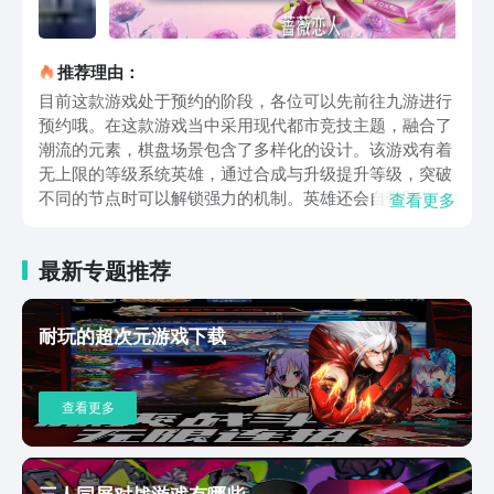
推荐理由：
目前这款游戏处于预约的阶段，各位可以先前往九游进行
预约哦。在这款游戏当中采用现代都市竞技主题，融合了
潮流的元素，棋盘场景包含了多样化的设计。该游戏有着
无上限的等级系统英雄，通过合成与升级提升等级，突破
不同的节点时可以解锁强力的机制。英雄还会自带阵营与
查看更多
关键词，通过组合触发一些联动的效果。每位棋手拥有被
动和大招等等，可以直接影响对局的节奏。并且钻石段位
最新专题推荐
以上的玩家可以随机获得特邀天赋等等，可以帮助各位去
对于不同的策略进行调整。该游戏当中的一些经济与资源
的系统发生了改变，比如能量驱动机制可以取消利息与连
耐玩的超次元游戏下载
胜奖励，每回合固定获得能量去简化决策的压力，玩家可
以专注于阵容的构筑。并且特定回合开启竞拍，玩家可以
争夺强力英雄和效果牌，去增加即时对抗性。还提供了很
查看更多
多多样化的对战模式，比如标准的八人模式，实现了经典
自走棋对抗，强调了策略的深度与阵营的运营。还有百人
模式和排位赛与组队的机制，对于王者段位以下组队可以
共享最高名次得分，大大降低了上分的压力。对于各种战
三人同屏对战游戏有哪些