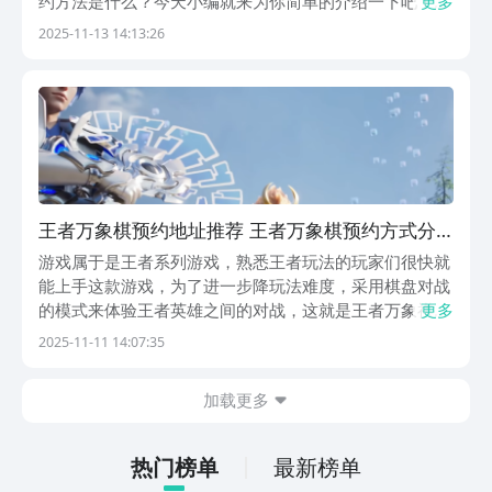
约方法是什么？今天小编就来为你简单的介绍一下吧！希
更多
望你在看完下面内容后，能够及时的下载最新的版本来
2025-11-13 14:13:26
玩，同时给你的生活能带来一点乐趣，赶紧去了解下吧！
《王者万象棋》最新下载预约地址》》》》》#王者万象
棋...
王者万象棋预约地址推荐 王者万象棋预约方式分
享
游戏属于是王者系列游戏，熟悉王者玩法的玩家们很快就
能上手这款游戏，为了进一步降玩法难度，采用棋盘对战
的模式来体验王者英雄之间的对战，这就是王者万象祺。
更多
王者万象棋预约地址分享给想要尝试下王者新款游戏的玩
2025-11-11 14:07:35
家们，按照王者游戏的套路预约游戏的话，达到一定的预
约人数还有预约奖励。【王者万象棋】最新版预约/下载...
加载更多
热门榜单
最新榜单