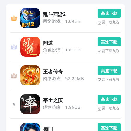
高 速 下 载
乱斗西游2
网络游戏
|
1.09GB
需下载九游
高 速 下 载
问道
角色扮演
|
1.81GB
需下载九游
高 速 下 载
王者传奇
网络游戏
|
52.22MB
需下载九游
高 速 下 载
率土之滨
4
经营策略
|
1.86GB
需下载九游
高 速 下 载
蜀门