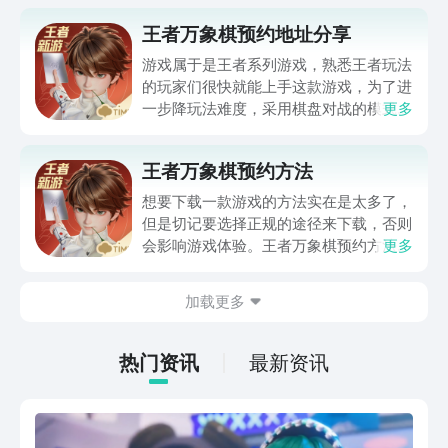
王者万象棋预约地址分享
游戏属于是王者系列游戏，熟悉王者玩法
的玩家们很快就能上手这款游戏，为了进
一步降玩法难度，采用棋盘对战的模式来
更多
体验王者英雄之间的对战，这就是王者万
象祺。王者万象棋预约地址分享给想要尝
王者万象棋预约方法
试下王者新款游戏的玩家们，按照王者游
戏的套路预约游戏的话，达到一定的预约
想要下载一款游戏的方法实在是太多了，
人数还有预约奖励。
但是切记要选择正规的途径来下载，否则
会影响游戏体验。王者万象棋预约方法是
更多
什么？今天小编就来为你简单的介绍一下
吧！希望你在看完下面内容后，能够及时
加载更多
的下载最新的版本来玩，同时给你的生活
能带来一点乐趣，赶紧去了解下吧！
热门资讯
最新资讯