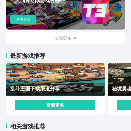
术的灵活性来说，有着无固定的套路，摒弃了传统凑羁绊
的玩法，玩家可以围绕着任意的英雄构建新的阵容。而且
当中对于新手来说是特别的油耗，有着智能辅助引导，全
查看更多
程提示最佳出牌与站位大大的降低了上手的门槛。只需要
调整出牌与站位，单手即可完成特别适合休闲玩家。所以
这款游戏着不同的核心创新和重构自走棋玩法的逻辑，既
加载更多
保留了之前的玩法，也通过了非常少的操作和多样性的策
略，吸引了很多玩家的关注。这款游戏目前还没有正式的
最新游戏推荐
上线，如果各位也想进行游玩的话，可以前往九游去进行
下载预约哦，相信通过以上小编的了解，大家也可以更好
的在这款游戏当中发挥自己的智慧。
乱斗王国下载渠道分享
秘境勇
查看更多
相关游戏推荐