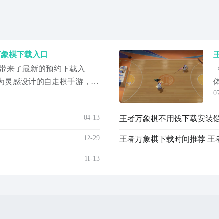
万象棋下载入口
带来了最新的预约下载入
p为灵感设计的自走棋手游，很
0
和好奇。该作品卡池角色都
全新的策略和词条联动的玩
04-13
跃跃欲试。那么在哪里可以
起去了解看看吧！《王者万
12-29
王者万象棋下载时间推荐 王
约
11-13