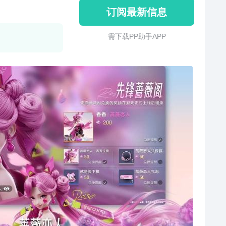
订阅最新信息
需 下 载 P P 助 手 A P P