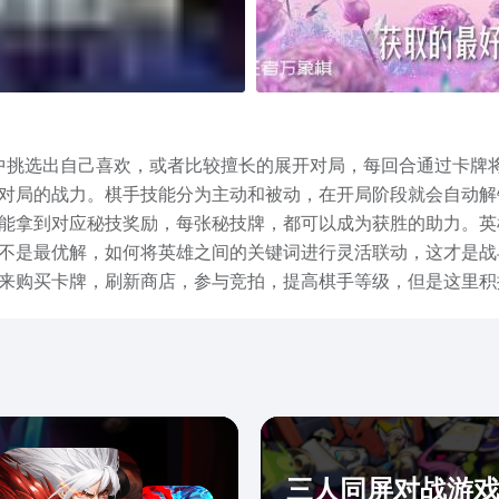
中挑选出自己喜欢，或者比较擅长的展开对局，每回合通过卡牌
对局的战力。棋手技能分为主动和被动，在开局阶段就会自动解
能拿到对应秘技奖励，每张秘技牌，都可以成为获胜的助力。英
不是最优解，如何将英雄之间的关键词进行灵活联动，这才是战
来购买卡牌，刷新商店，参与竞拍，提高棋手等级，但是这里积
现的想要的卡牌竞拍。王者万象棋下载时间就给大家分享到这里
阵营和羁绊，取而代之的是更加灵活的联动，整体非常有策略性
三人同屏对战游