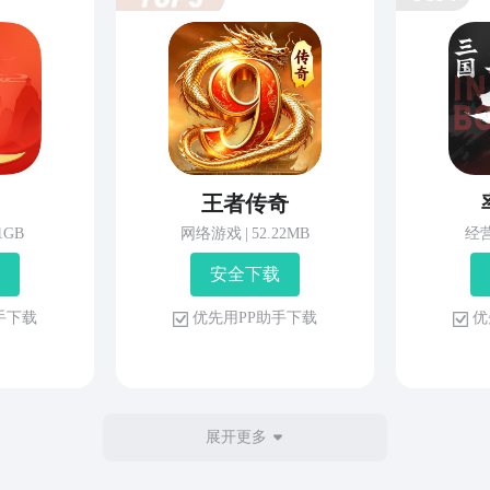
王者传奇
81GB
网络游戏
|
52.22MB
经
安 全 下 载
 手 下 载
优 先 用 P P 助 手 下 载
优 
展开更多