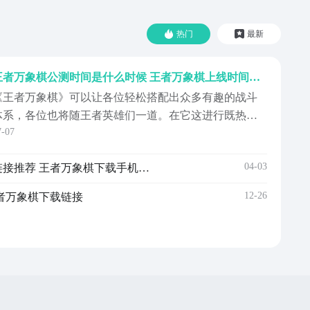
热门
最新
王者万象棋公测时间是什么时候 王者万象棋上线时间推荐
《王者万象棋》可以让各位轻松搭配出众多有趣的战斗
体系，各位也将随王者英雄们一道。在它这进行既热血
7-07
又充满着竞技激情的对决，享受其独特的自走棋模式。
那王者万象棋公测时间是什么时候？想了解它何时会公
04-03
王者万象棋不用钱下载安装链接推荐 王者万象棋下载手机版链接指引
测的玩家，以及想把它下载下来畅玩的玩家，都可通过
这一篇来了解所想知晓的内容。《王者万象棋》最新预
12-26
者万象棋下载链接
下载地址》...