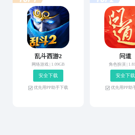
乱斗西游2
问道
网络游戏
|
1.09GB
角色扮演
|
1.
安 全 下 载
安 全 下 载
优 先 用 P P 助 手 下 载
优 先 用 P P 助