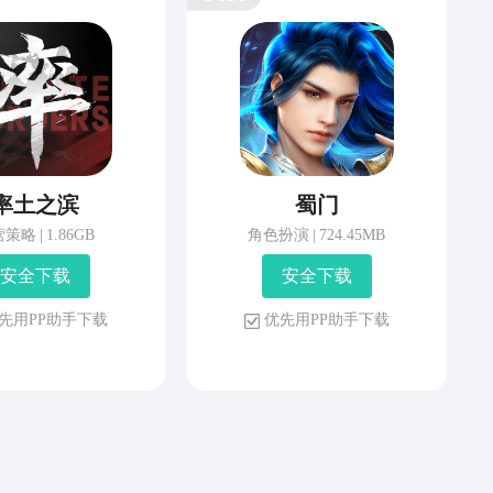
率土之滨
蜀门
营策略
|
1.86GB
角色扮演
|
724.45MB
安 全 下 载
安 全 下 载
先 用 P P 助 手 下 载
优 先 用 P P 助 手 下 载