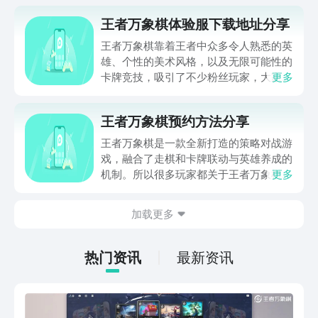
王者万象棋体验服下载地址分享
王者万象棋靠着王者中众多令人熟悉的英
雄、个性的美术风格，以及无限可能性的
卡牌竞技，吸引了不少粉丝玩家，大家纷
更多
纷想要进入体验，好奇在哪下载，那么下
面就来分享一下王者万象棋体验服下载地
王者万象棋预约方法分享
址，帮助大家进入这个全新的王者平行世
界中，召唤出不同英雄展开精彩对弈。
王者万象棋是一款全新打造的策略对战游
戏，融合了走棋和卡牌联动与英雄养成的
机制。所以很多玩家都关于王者万象棋预
更多
约方法有哪些呢？今天小编就关于这款游
戏给各位详细的分享一下吧，相信这款以
加载更多
折轻操作和重策略为核心的游戏一定能够
吸引玩家的关注，接下来就跟随着小编的
脚步一起来了解一下吧！
热门资讯
最新资讯