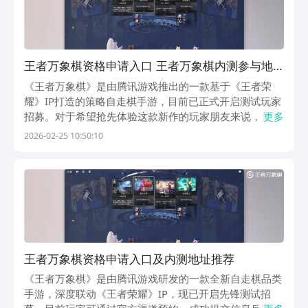
王者万象棋资格申请入口 王者万象棋内测参与地
址推荐
《王者万象棋》是由腾讯游戏推出的一款基于《王者荣
耀》IP打造的策略自走棋手游，目前已正式开启测试玩家
招募。对于希望抢先体验这款新作的玩家朋友来说，如何
更多
顺利获取测试资格成为关注焦点。本文将为大家详细介绍
2026-02-25 10:50:10
当前可行的预约与申请渠道，帮助大家快速锁定参与机
会。《王者万象棋》最新下载预约地址：》》》》》#王
者
王者万象棋资格申请入口及内测地址推荐
《王者万象棋》是由腾讯游戏研发的一款全新自走棋品类
手游，深度联动《王者荣耀》IP，现已开启先锋测试招