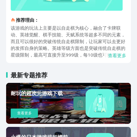
推荐理由：
该游戏的玩法上主要是以自走棋为核心，融合了卡牌联
动、英雄觉醒、棋手技能、天赋系统等超多不同的元素，
而且可以很好的突破传统自走棋限制，让玩家可以去更好
的发挥自身的策略。英雄等级方面也是突破传统自走棋的
星级限制，最高可直接升至999级，每10级也可触发属性
查看更多
上的质变，40级更是能顺利的解锁新技能形态，100级觉
醒的全屏技能效果更是出色，低费英雄通过资源倾斜也能
最新专题推荐
有机会成为后期核心。在这里，我们可以去通过同名卡牌
叠放或效果牌联动提升等级，4张同名英雄觉醒可强化效
果，实现从低阶到觉醒逆袭，不同英雄携带的词条也会有
耐玩的超次元游戏下载
所不同，更加考验我们对于阵容的搭配以及策略布局，进
一步去强化我们实际的体验效果。文内针对王者万象棋内
测下载的说明很是详细，游戏带来了丰富的玩法，比如策
查看更多
略方面的表现就很是给力，而且还有智慧博弈，在新手友
好度方面也非常不错，所以我们如果喜欢的话，现在就可
以去直接点击文中的链接来预约了哦。
火爆的日本游戏排行榜前