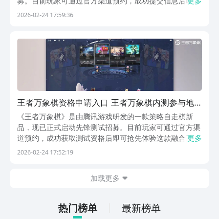
募。目前玩家可通过官方渠道预约，成功提交信息后即可
更多
获得测试资格，提前体验这款融合策略、羁绊与装备养成
2026-02-24 17:59:36
的创新棋类玩法。《王者万象棋》最新下载预约地
址：》》》》》#王者万象棋#《《《《《获取测试资格
主要有
王者万象棋资格申请入口 王者万象棋内测参与地
址推荐
《王者万象棋》是由腾讯游戏研发的一款策略自走棋新
品，现已正式启动先锋测试招募。目前玩家可通过官方渠
道预约，成功获取测试资格后即可抢先体验这款融合王者
更多
荣耀IP元素的创新棋类玩法。《王者万象棋》最新下载预
2026-02-24 17:52:19
约地址：》》》》》#王者万象棋#《《《《《现阶段开
放多种预约通道：玩家可访问《王者万象棋》官方网站完
加载更多
热门榜单
最新榜单