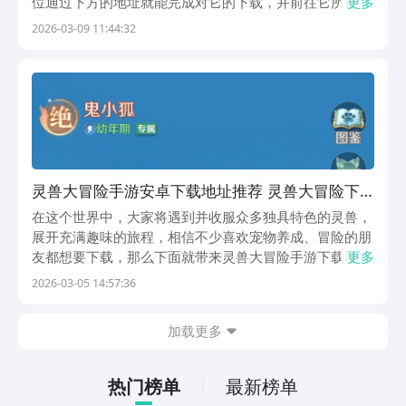
位通过下方的地址就能完成对它的下载，并前往它所创建
更多
的灵兽世界里与自己所喜欢的灵兽缔结契约，享受有它们
2026-03-09 11:44:32
相伴在自己左右的奇妙之旅，还望想入坑此作的玩家不要
错过哟。《灵兽大冒险》最新下载地址》》》》》#灵
兽...
灵兽大冒险手游安卓下载地址推荐 灵兽大冒险下
载链接指引
在这个世界中，大家将遇到并收服众多独具特色的灵兽，
展开充满趣味的旅程，相信不少喜欢宠物养成、冒险的朋
友都想要下载，那么下面就带来灵兽大冒险手游下载地
更多
址，大家点击下面链接，就可以进入到手游福利第一名的
2026-03-05 14:57:36
APP九游中进行下载，九游是阿里巴巴灵犀互娱产品，大
平台能提供保障，而且九游有海量游戏，进入里面还能
加载更多
享...
热门榜单
最新榜单