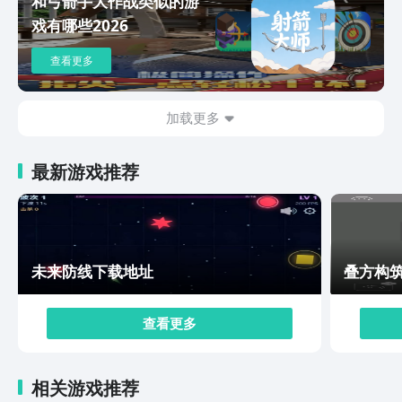
和弓箭手大作战类似的游
趣。游戏中的经济系统充满活力，为玩家提供了自由交易
戏有哪些2026
珍稀道具的渠道。玩家既可以通过在商城摆摊的方式，将
手中的珍稀道具拿出来与他人交换，获取自己所需的物
查看更多
品。也可以选择直接将这些道具出售，从而收获相应的收
益。这种自由且活跃的交易模式，进一步丰富了游戏的玩
法和体验。灵兽大冒险下载地址就和大家分享到这里，当
加载更多
大家在众多游戏中选择并决定体验灵兽大冒险，想要进行
下载操作时，只需点击页面上方提供的链接即可。不过，
最新游戏推荐
在开启下载之旅前，也建议大家先了解一下这款游戏独具
特色的亮点，可以让玩家的游戏体验更加流畅。
未来防线下载地址
叠方构
查看更多
相关游戏推荐