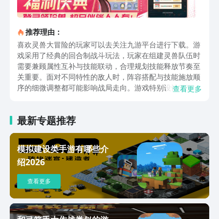
推荐理由：
喜欢灵兽大冒险的玩家可以去关注九游平台进行下载。游
戏采用了经典的回合制战斗玩法，玩家在组建灵兽队伍时
需要兼顾属性互补与技能联动，合理规划技能释放节奏至
关重要。面对不同特性的敌人时，阵容搭配与技能施放顺
序的细微调整都可能影响战局走向。游戏特别设计了五大
查看更多
风格的门派体系，每个门派都拥有独特的技能机制与战术
定位，通过不同门派的技能组合与灵兽阵容的深度搭配，
最新专题推荐
构建出个性化的策略体系。玩家将踏入一个开放自由的世
界，去寻觅并捕捉各类灵兽。每一只灵兽都独具特色，它
们所具备的属性和技能各不相同。当玩家成功获得灵兽
模拟建设类手游有哪些介
后，便可以依据自身规划，对其进行科学合理的培育。通
绍2026
过精心照料与引导，促使灵兽不断进化，逐步实现融合，
以此提升它们的综合实力。在参与战斗时，玩家务必充分
查看更多
考虑灵兽的特性，量身定制出最为合适的战斗策略。游戏
在社交互动玩法的设计上十分完善且成熟。玩家们能够相
互协作和共同完成各类任务，携手应对形形色色的挑战，
在合作中增进彼此的情谊，也体验到团队协作带来的乐