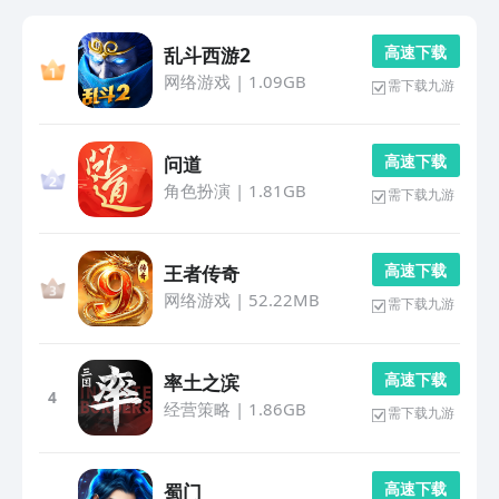
高 速 下 载
乱斗西游2
网络游戏
|
1.09GB
需下载九游
高 速 下 载
问道
角色扮演
|
1.81GB
需下载九游
高 速 下 载
王者传奇
网络游戏
|
52.22MB
需下载九游
高 速 下 载
率土之滨
4
经营策略
|
1.86GB
需下载九游
高 速 下 载
蜀门