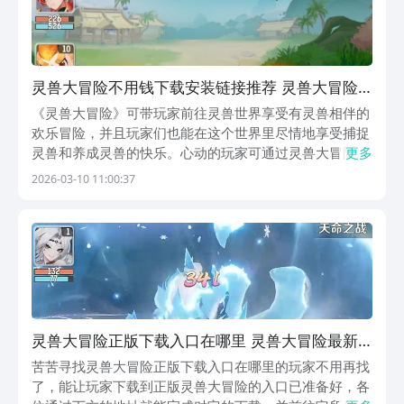
灵兽大冒险不用钱下载安装链接推荐 灵兽大冒险
在哪能够下载
《灵兽大冒险》可带玩家前往灵兽世界享受有灵兽相伴的
欢乐冒险，并且玩家们也能在这个世界里尽情地享受捕捉
灵兽和养成灵兽的快乐。心动的玩家可通过灵兽大冒险免
更多
费下载地址分享里所留的入口，去到这个灵兽世界里纵情
2026-03-10 11:00:37
玩耍，它里面还有超多有趣的内容待各位玩家们去体验，
来瞧瞧吧。《灵兽大冒险》最新下载地址》》》》》#
灵...
灵兽大冒险正版下载入口在哪里 灵兽大冒险最新
下载安装链接推荐
苦苦寻找灵兽大冒险正版下载入口在哪里的玩家不用再找
了，能让玩家下载到正版灵兽大冒险的入口已准备好，各