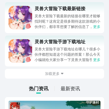
灵兽大冒险下载最新链接
灵兽大冒险下载最新的链接在哪里才能够
找到呢？这肯定是很多期待这款游戏的小
伙伴们，都非常想要了解的信息了，在这
更多
款以灵兽争斗为主要题材的冒险游戏当
中，玩家需要不断的进行boss挑战，夺
灵兽大冒险手游下载地址
取更多资源，灵兽大冒险下载的链接本期
小编就分享给大家，希望这次内容可以帮
灵兽大冒险手游下载地址在哪儿？很多小
助到所有小伙伴~
伙伴都想知道这个问题的答案！那么今天
小编就给大家分享一下灵兽大冒险手游的
更多
下载链接，同时为各位新手宝宝们来仔细
介绍一下这款游戏的玩法，方便大家更了
加载更多
解这款游戏！话不多说，直接进入正题
吧！
热门资讯
最新资讯