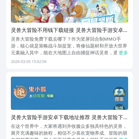
灵兽大冒险不用钱下载链接 灵兽大冒险手游安卓
下载地址
灵兽大冒险免费下载去哪下？作为竖屏回合制MMO手
游，核心就是策略战斗加捉宠，将修仙题材和开放大世界
元素融入其中，能在大地图上自由捕捉神话灵兽，通过各
更多
种方式培养自己的宠物，并组合成强大队伍，迎接各种不
2026-03-05 15:02:56
同挑战；该作品还是值得入坑的，现在可通过九游提前预
约，手游福利最全面，最多样的就是该平台，背后依靠阿
里...
灵兽大冒险手游安卓下载地址推荐 灵兽大冒险下
载链接指引
在这个世界中，大家将遇到并收服众多独具特色的灵兽，
展开充满趣味的旅程，相信不少喜欢宠物养成、冒险的朋