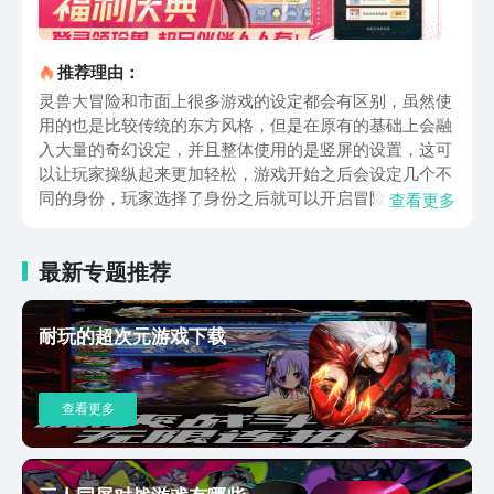
推荐理由：
灵兽大冒险和市面上很多游戏的设定都会有区别，虽然使
用的也是比较传统的东方风格，但是在原有的基础上会融
入大量的奇幻设定，并且整体使用的是竖屏的设置，这可
以让玩家操纵起来更加轻松，游戏开始之后会设定几个不
同的身份，玩家选择了身份之后就可以开启冒险，在冒险
查看更多
的过程中还会有大量的灵兽相伴，有对游戏感兴趣的玩
家，可以去豌豆荚预约下载。游戏里最核心的玩法就是去
最新专题推荐
地图中自由的探索，好通过这种方式可以捕捉各类的灵
兽，这些灵兽会有不同的能力，玩家可以通过喂食，以及
进化或者融合的方式提升他们的能力，有了能力之后，他
耐玩的超次元游戏下载
们就可以在对战的过程中释放不同的技能，有了强大的战
斗力之后，玩家就可以带领这些灵兽参与回合制的战斗，
每次对战都需要选择多个角色，想让角色有更强的能力，
查看更多
那就需要灵活的选择出战顺序，还需要考虑互相的属性相
克，只有这样玩家才能拥有更强的战斗能力。另外在游戏
里除了对战之外，还会设定比较轻松的家园系统，每个玩
家都可以给自己以及灵兽打造一个家园，在家园中可以自