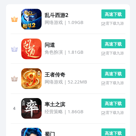
高 速 下 载
乱斗西游2
网络游戏
|
1.09GB
需下载九游
高 速 下 载
问道
角色扮演
|
1.81GB
需下载九游
高 速 下 载
王者传奇
网络游戏
|
52.22MB
需下载九游
高 速 下 载
率土之滨
4
经营策略
|
1.86GB
需下载九游
高 速 下 载
蜀门