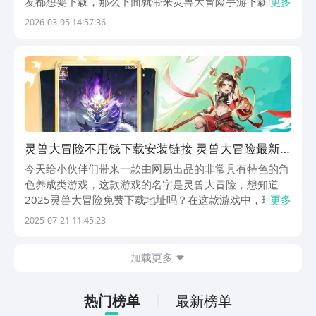
友都想要下载，那么下面就带来灵兽大冒险手游下载地
更多
址，大家点击下面链接，就可以进入到手游福利第一名的
2026-03-05 14:57:36
APP九游中进行下载，九游是阿里巴巴灵犀互娱产品，大
平台能提供保障，而且九游有海量游戏，进入里面还能
享...
灵兽大冒险不用钱下载安装链接 灵兽大冒险最新
下载链接
今天给小伙伴们带来一款由网易出品的非常具有特色的角
色养成类游戏，这款游戏的名字是灵兽大冒险，想知道
2025灵兽大冒险免费下载地址吗？在这款游戏中，玩家
更多
可以体验到各种探索冒险玩法，以及陪伴各种各样的灵兽
2025-07-21 11:45:23
进行成长。你也非常感兴趣的话，可以一起来看看哟。
《灵兽大冒险》最新版下载地址》》》》》#灵兽大冒险
加载更多
#...
热门榜单
最新榜单