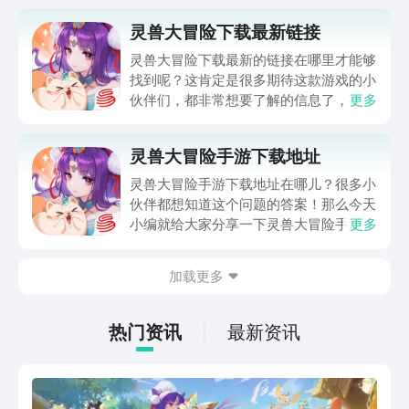
灵兽大冒险下载最新链接
灵兽大冒险下载最新的链接在哪里才能够
找到呢？这肯定是很多期待这款游戏的小
伙伴们，都非常想要了解的信息了，在这
更多
款以灵兽争斗为主要题材的冒险游戏当
中，玩家需要不断的进行boss挑战，夺
灵兽大冒险手游下载地址
取更多资源，灵兽大冒险下载的链接本期
小编就分享给大家，希望这次内容可以帮
灵兽大冒险手游下载地址在哪儿？很多小
助到所有小伙伴~
伙伴都想知道这个问题的答案！那么今天
小编就给大家分享一下灵兽大冒险手游的
更多
下载链接，同时为各位新手宝宝们来仔细
介绍一下这款游戏的玩法，方便大家更了
加载更多
解这款游戏！话不多说，直接进入正题
吧！
热门资讯
最新资讯