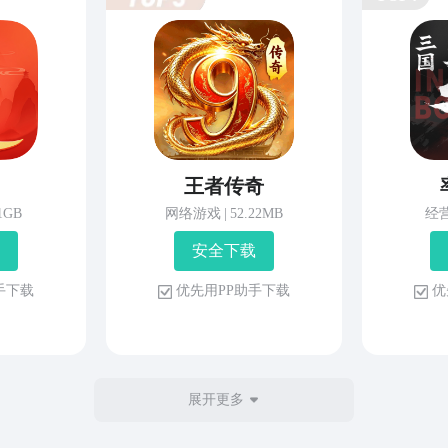
王者传奇
81GB
网络游戏
|
52.22MB
经
安 全 下 载
 手 下 载
优 先 用 P P 助 手 下 载
优 
展开更多