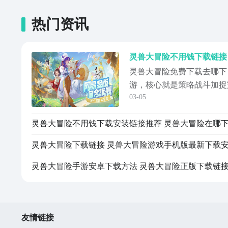
热门资讯
灵兽大冒险免费下载去哪下
游，核心就是策略战斗加捉
03-05
界元素融入其中，能在大地
过各种方式培养自己的宠物
各种不同挑战；该作品还是
游提前预约，手游福利最全
背后依靠阿里...
灵兽大冒险手游安卓下载方法 灵兽大冒险正版下载链
友情链接