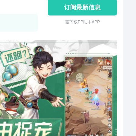
订阅最新信息
需 下 载 P P 助 手 A P P