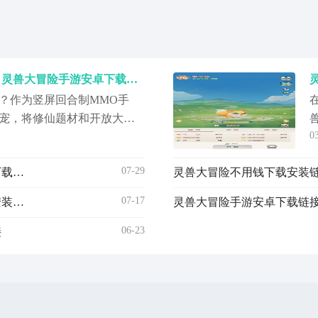
灵兽大冒险不用钱下载链接 灵兽大冒险手游安卓下载地址
？作为竖屏回合制MMO手
宠，将修仙题材和开放大世
0
图上自由捕捉神话灵兽，通
，并组合成强大队伍，迎接
07-29
灵兽大冒险不用钱下载安装链接推荐 灵兽大冒险在哪下载免费
灵兽大冒险不用钱下载安装链
值得入坑的，现在可通过九
面，最多样的就是该平台，
07-17
灵兽大冒险下载链接 灵兽大冒险游戏手机版最新下载安装链接
里
06-23
接