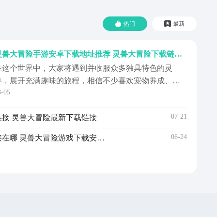
热门
最新
灵兽大冒险手游安卓下载地址推荐 灵兽大冒险下载链接指引
在这个世界中，大家将遇到并收服众多独具特色的灵
兽，展开充满趣味的旅程，相信不少喜欢宠物养成、冒
3-05
险的朋友都想要下载，那么下面就带来灵兽大冒险手游
下载地址，大家点击下面链接，就可以进入到手游福利
07-21
接 灵兽大冒险最新下载链接
第一名的APP九游中进行下载，九游是阿里巴巴灵犀互娱
产品，大平台能提供保障，而且九游有海量游戏，进入
06-24
灵兽大冒险手游安卓下载链接在哪 灵兽大冒险游戏下载安装链接推荐
面还能享...