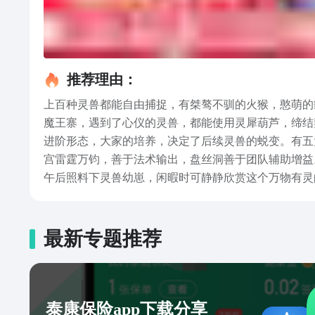
推荐理由：
上百种灵兽都能自由捕捉，有桀骜不驯的火猴，憨萌的
魔王寨，遇到了心仪的灵兽，都能使用灵犀葫芦，缔结
进阶形态，大家的培养，决定了后续灵兽的蜕变。有五
宫雷霆万钧，善于法术输出，盘丝洞善于团队辅助增益
午后照料下灵兽幼崽，闲暇时可静静欣赏这个万物有灵
情，此后组建出强大队伍，在遇到困难时，帮助自己尽
最新专题推荐
泰康保险app下载分享