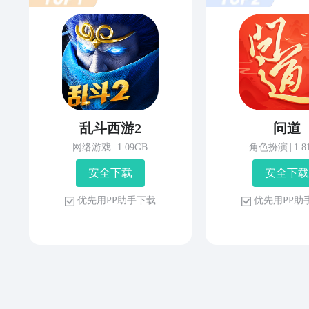
乱斗西游2
问道
网络游戏
|
1.09GB
角色扮演
|
1.
安 全 下 载
安 全 下 载
优 先 用 P P 助 手 下 载
优 先 用 P P 助