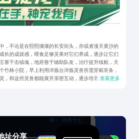
中，不论是在熙熙攘攘的长安街头，亦或者漫天黄沙的
成长的成就感，喂食足够灵果对它们养成，逐步让它们
王寨千击镇魂，地府善于辅助队友，治疗提升续航，天
个竹林小院，早上利用淬炼台淬炼灵兽所需穿戴装备，
灵，和这些灵兽都能展开亲密互动，逐步培养实力与感
查看更多
载地址分享