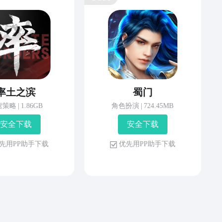
率土之滨
蜀门
营策略
|
1.86GB
角色扮演
|
724.45MB
安 全 下 载
安 全 下 载
先 用 P P 助 手 下 载
优 先 用 P P 助 手 下 载