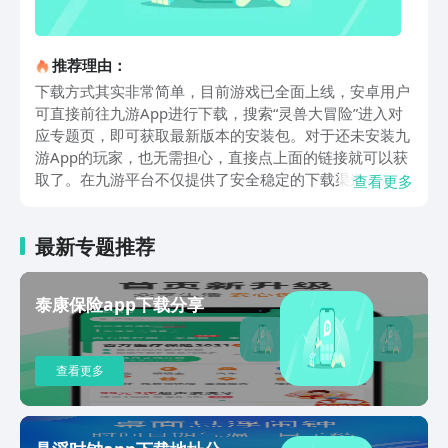
推荐理由：
下载方式其实非常简单，目前游戏已全面上线，安卓用户
可直接前往九游App进行下载，搜索“灵兽大冒险”进入对
应专题页，即可获取最新版本的安装包。对于还未安装九
游App的玩家，也无需担心，直接点上面的链接就可以获
取了。在九游平台不仅提供了安全稳定的下载渠道，还有
查看更多
新手攻略、灵兽解析和兑换礼包等实用内容，非常适合初
次体验的玩家使用。而在游戏内容方面，灵兽大冒险最大
最新专题推荐
的亮点莫过于其丰富的灵兽捕捉系统。玩家可以在开放式
地图中自由扔出法宝“葫芦”，捕捉各式各样的国风灵兽。
从古代神兽到萌态十足的小宠，每一只灵兽都有三阶进化
泰康保险app下载分享
形态和独特技能搭配，捕捉过程中还有概率触发奇遇事
件，自由度极高。游戏采用传统回合制战斗方式，结合灵
兽组合构建策略阵容，让战斗不再只是数值堆叠，而是依
查看更多
赖技能释放时机与站位搭配。同时，玩家可选择不同门派
进入游戏，例如方寸山、魔王寨、盘丝洞等，每个门派对
应的角色定位和灵兽搭配均不同。除了核心的战斗和养成
系统外，社交玩法上也挺用心。玩家可以加入仙盟（公