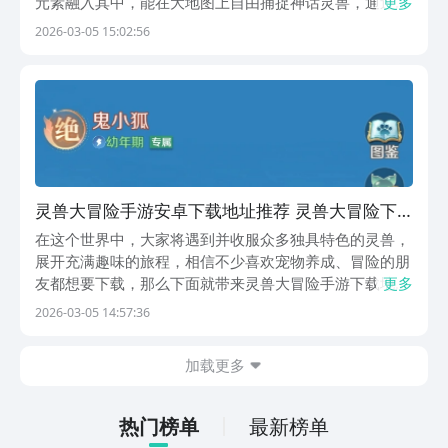
元素融入其中，能在大地图上自由捕捉神话灵兽，通过各
更多
种方式培养自己的宠物，并组合成强大队伍，迎接各种不
2026-03-05 15:02:56
同挑战；该作品还是值得入坑的，现在可通过九游提前预
约，手游福利最全面，最多样的就是该平台，背后依靠阿
里...
灵兽大冒险手游安卓下载地址推荐 灵兽大冒险下
载链接指引
在这个世界中，大家将遇到并收服众多独具特色的灵兽，
展开充满趣味的旅程，相信不少喜欢宠物养成、冒险的朋
友都想要下载，那么下面就带来灵兽大冒险手游下载地
更多
址，大家点击下面链接，就可以进入到手游福利第一名的
2026-03-05 14:57:36
APP九游中进行下载，九游是阿里巴巴灵犀互娱产品，大
平台能提供保障，而且九游有海量游戏，进入里面还能
加载更多
享...
热门榜单
最新榜单