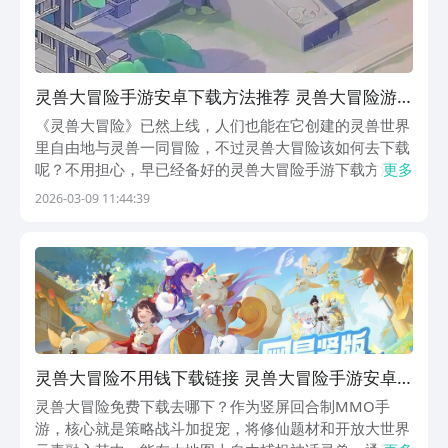
灵兽大冒险手游安卓下载方法推荐 灵兽大冒险游
戏手机版怎么下载
《灵兽大冒险》已然上线，人们也能在它创建的灵兽世界
里自由地与灵兽一同冒险，不过灵兽大冒险该如何去下载
呢？不用担心，早已经备好的灵兽大冒险手游下载方法分
更多
享这就送上，只需几个步骤就能完成它的下载，令自己也
2026-03-09 11:44:39
能进入有着可爱灵兽的世界，享受既刺激又充满趣味的异
世历险。《灵兽大冒险》最新下载地址》》》》》#灵
兽...
灵兽大冒险不用钱下载链接 灵兽大冒险手游安卓
下载地址
灵兽大冒险免费下载去哪下？作为竖屏回合制MMO手
游，核心就是策略战斗加捉宠，将修仙题材和开放大世界