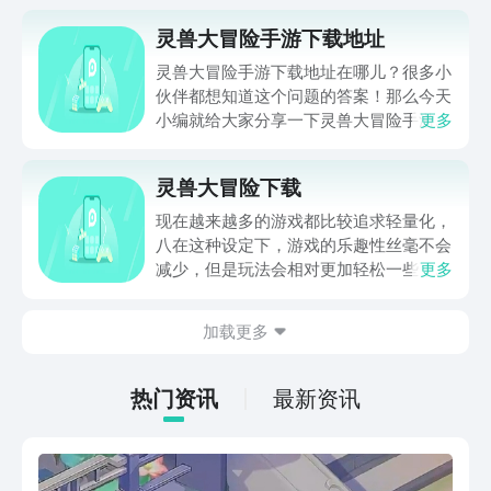
灵兽大冒险手游下载地址
灵兽大冒险手游下载地址在哪儿？很多小
伙伴都想知道这个问题的答案！那么今天
小编就给大家分享一下灵兽大冒险手游的
更多
下载链接，同时为各位新手宝宝们来仔细
介绍一下这款游戏的玩法，方便大家更了
灵兽大冒险下载
解这款游戏！话不多说，直接进入正题
吧！
现在越来越多的游戏都比较追求轻量化，
八在这种设定下，游戏的乐趣性丝毫不会
减少，但是玩法会相对更加轻松一些，接
更多
下来要带来的灵兽大冒险下载，就是一个
竖屏手游，里面会设定一个东方大世界，
加载更多
同时还会有大量的灵兽，可以在这里不断
进行捕捉和对战，下面会把游戏的相关设
定都分享出来，喜欢这种卡通灵兽设定的
热门资讯
最新资讯
玩家，都不要错过游戏。