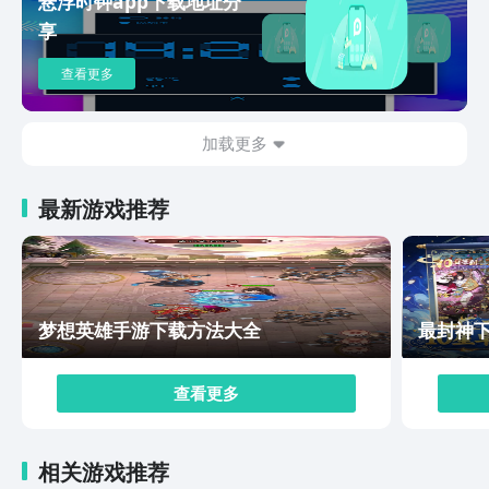
悬浮时钟app下载地址分
会）参与团战BOSS挑战，还能通过摆摊交易与其他玩家
享
进行物资交换，建立一个稳定的灵兽经济系统。不论是冲
着可爱的灵兽、烧脑的战斗，还是休闲的家园系统而来，
查看更多
这款游戏都能带来意想不到的乐趣，快通过灵兽大冒险手
游下载地址来下载体验吧！
加载更多
最新游戏推荐
梦想英雄手游下载方法大全
最封神
查看更多
相关游戏推荐