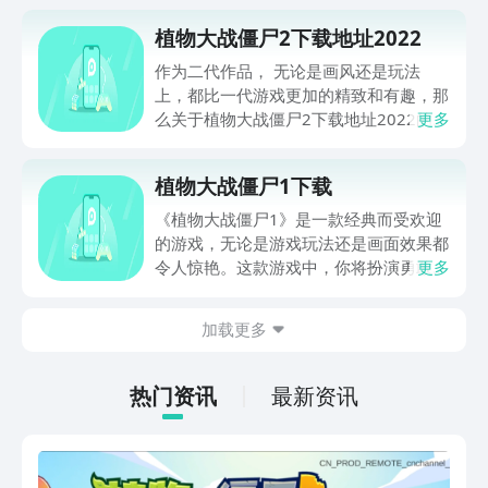
植物大战僵尸2下载地址2022
作为二代作品， 无论是画风还是玩法
上，都比一代游戏更加的精致和有趣，那
么关于植物大战僵尸2下载地址2022的问
更多
题，各位可以在本文找到想要的答案，也
可点击下方按钮即可在豌豆荚下载预约游
植物大战僵尸1下载
戏。
《植物大战僵尸1》是一款经典而受欢迎
的游戏，无论是游戏玩法还是画面效果都
令人惊艳。这款游戏中，你将扮演勇敢的
更多
植物，与可怕的僵尸展开激烈的战斗。游
戏中有各种各样的植物和僵尸，每个角色
加载更多
都有独特的能力和技能，你需要巧妙地运
用它们来保卫你的家园。《植物大战僵尸
1》不仅有刺激的关卡挑战，还有趣味十
热门资讯
最新资讯
足的迷你游戏等待着你的探索。而且，这
款游戏支持多种平台，你可以在手机、电
脑或平板上畅快游玩。如果你也想体验这
个经典的游戏，不妨点击文章中的下载链