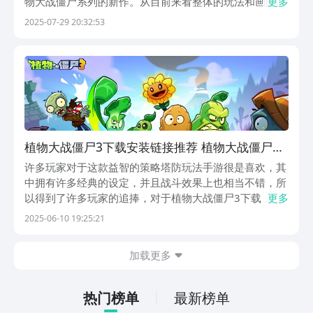
物大战僵尸系列的新作。从目前来看整体的玩法和画面都
更多
有着不小的进步。那么，怎么下载植物大战僵尸3？很多
2025-07-29 20:32:53
人虽然很想玩到这款游戏，但是不知道在哪里去下载这款
作品。【植物大战僵尸3】最新版预约/下载》》》》》...
植物大战僵尸3下载安装链接推荐 植物大战僵尸3
国产版下载链接分享
许多玩家对于这款益智的策略塔防玩法手游很是喜欢，其
中拥有许多经典的设定，并且战斗效果上也相当不错，所
以得到了许多玩家的追捧，对于植物大战僵尸3下载，有
更多
这超多用户关注，各位都是希望到时能抢先入坑其中来进
2025-06-10 19:25:21
行体验，而下午所带来的描述就能为各位提供帮助。【植
物大战僵尸3】最新版预约/下载地址》》》》》#植物...
加载更多
热门榜单
最新榜单