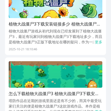
接，在自己的设备上畅享《植物大战僵尸
1》的精彩。赶快行动起来吧，让我们一
起拯救这个疯狂的僵尸世界！
植物大战僵尸3下载安装链接多少 植物大战僵尸3
正版下载地址在哪
植物大战僵尸游戏从初代到现在已经发展到了植物大战僵
尸3，最近有玩家问到植物大战僵尸3下载地址多少，而且
是植物大战僵尸3正版下载地址在哪的疑问，作为一款备
更多
受欢迎的游戏，该游戏同时上线了IOS和安卓两大平台，
2025-10-21 18:10:46
是手机游戏中受关注度非常高的游戏，它集结了经典操作
玩法以外，还加入了一些剧情甚至是解答谜题和冒险...
怎么下载植物大战僵尸3 植物大战僵尸3下载安装
链接推荐
塔防作品在近期的游戏里面还是有不少的，而其中最受玩
家们关注的便是植物大战僵尸3这款游戏作品。本作是植