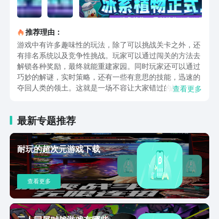
推荐理由：
游戏中有许多趣味性的玩法，除了可以挑战关卡之外，还
有排名系统以及竞争性挑战。玩家可以通过闯关的方法去
解锁各种奖励，最终就能重建家园。同时玩家还可以通过
巧妙的解谜，实时策略，还有一些有意思的技能，迅速的
夺回人类的领土。这就是一场不容让大家错过的战斗，如
查看更多
果玩家感兴趣，那就赶紧关注以上的链接，展开一次全新
的冒险。游戏中会有丰富而深刻的故事剧情可以带领大家
最新专题推荐
进入一个神秘的迷雾中，慢慢的揭开隐藏在背后的故事。
每一个都会具备着独特的能力，还有技能可以给玩家提供
多种不一样的选择和组合。通过多样化的自定义选项，就
耐玩的超次元游戏下载
能轻松地打造一个与众不同的邻居村，从植物然后再到建
筑装饰，每一个步骤全部都在大家的主宰之中。有效结合
谜题元素，还有实时策略，会考验每一个玩家的反应速度
查看更多
以及战术智慧。将僵尸和植物的战斗场景呈现的栩栩如
生，可以给玩家带来一些身临其境的体验。使得玩家在战
斗的过程中就可以灵活的应对，还能有效制定一些合理的
战术，然后去对抗变幻莫测的僵尸部落。玩家还可以和全