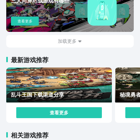
三人同屏对战游戏有哪些
球的玩家一起展开竞争解锁奖励，展现出自己在塔防领域
的卓越技能以及实时策略。让老玩家可以感受到亲切，新
玩家可以迅速的上手，享受到系列游戏的欢乐。想要知道
查看更多
这一款游戏的趣味性，不如就关注植物大战僵尸3下载地
址，游戏上线之后点击以上的链接就可以体验游戏，在游
戏中就可以展开一次全新的冒险，还会考验每一个玩家的
加载更多
战术智慧以及反应速度。
最新游戏推荐
乱斗王国下载渠道分享
秘境勇
查看更多
相关游戏推荐