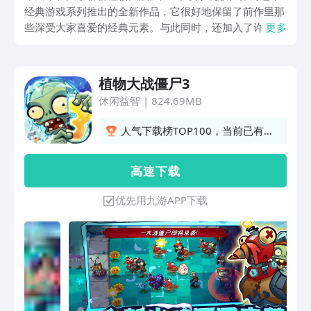
经典游戏系列推出的全新作品，它很好地保留了前作里那
些深受大家喜爱的经典元素。与此同时，还加入了许多新
更多
颖有趣的玩法。现在，就让大家一同走进那充满奇幻色彩
的世界，去了解其中独特的玩法和实用攻略，一起开启一
场不同的僵尸防御之旅。
植物大战僵尸3
休闲益智
|
824.69MB
人气下载榜TOP100，当前已有
5560人订阅
高 速 下 载
优先用九游APP下载