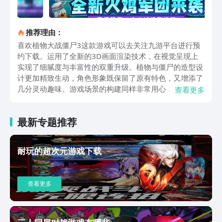
推荐理由：
喜欢植物大战僵尸3这款游戏可以去关注九游平台进行预
约下载。运用了全新的3D画面渲染技术，在视觉呈现上
实现了细腻度与丰富性的双重升级。植物与僵尸的造型设
计更加精致生动，角色形象既保留了原有特色，又增添了
几分灵动趣味。游戏场景的构建同样非常用心，从明媚灿
查看更多
烂的花园秘境到古韵悠长的神秘遗迹，每张地图都经过细
致打磨，隐藏着诸多值得品味的细节元素，为玩家营造出
最新专题推荐
充满探索欲的沉浸式体验。游戏里增添了许多全新的植物
品种，每一种都具备不同的技能和特性。人参大师是一位
新登场且实力强劲的植物角色。它有着独特的攻击方式，
耐玩的超次元游戏下载
能够释放出高能量的光束。这种光束不仅可以直接对前方
的僵尸造成可观的伤害，还具备群体治疗以及范围攻击的
效果。而且，随着人参大师等级的逐步提升，它还会陆续
查看更多
解锁更多强大的技能，像群体治疗和范围攻击等能力也会
得到进一步强化。在后续的防御战斗中，人参大师定会成
为不可或缺的关键力量。在游戏过程中，玩家会遭遇一波
又一波涌来的僵尸，这对玩家的策略规划能力和操作熟练