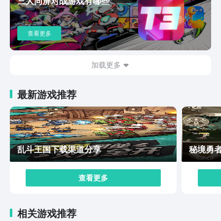
三人同屏对战游戏有哪些
度都是不小的考验。游戏特别推出了无尽挑战模式，该模
式难度设定较高，颇具挑战性。进入这个模式后，玩家会
遭遇持续不断的僵尸大军来袭。要想成功抵御更多轮次的
查看更多
攻击，玩家就得巧妙运用策略，适时升级手中的植物，并
灵活调整战术布局。参与这样的挑战，不仅能进一步锤炼
玩家的操作技能，成功通关后还能收获颇为丰厚的奖励。
加载更多
以上就是小编和大家分享的植物大战僵尸3下载手机版。
它在延续前作经典魅力的基础上，巧妙融入了许多新颖的
最新游戏推荐
创意元素。游戏里新登场植物的独特能力，搭配上全新玩
法所蕴含的策略深度，共同为玩家营造出一种全新的游戏
感受。
乱斗王国下载渠道分享
秘境勇
查看更多
相关游戏推荐