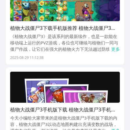
接，在自己的设备上畅享《植物大战僵尸
1》的精彩。赶快行动起来吧，让我们一
起拯救这个疯狂的僵尸世界！
植物大战僵尸3下载手机版推荐 植物大战僵尸3中
文汉化版下载安装链接分享
《植物大战僵尸3》是该系列的最新续作，也是一款能在
移动端上运行的PVZ游戏，各位也可继续与植物们一同与
僵尸作战，让它们在强大的植物火力下无法越过防线。植
更多
物大战僵尸3下载手机版准备好了它的下载地址，各位可
2025-08-29 11:12:38
通过分享的入口完成它的预约，并在它上线后进行下载。
《植物大战僵尸3》最新预约下载地址》》》》》#植...
植物大战僵尸3手机版下载 植物大战僵尸3手机版
不用钱下载
今天小编给大家带来的是植物大战僵尸3手机版下载的内
容，植物大战僵尸3以动态地图构建出充满变数的战场，