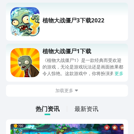
植物大战僵尸3下载2022
植物大战僵尸1下载
《植物大战僵尸1》是一款经典而受欢迎
的游戏，无论是游戏玩法还是画面效果都
令人惊艳。这款游戏中，你将扮演勇敢的
更多
植物，与可怕的僵尸展开激烈的战斗。游
戏中有各种各样的植物和僵尸，每个角色
加载更多
都有独特的能力和技能，你需要巧妙地运
用它们来保卫你的家园。《植物大战僵尸
1》不仅有刺激的关卡挑战，还有趣味十
热门资讯
最新资讯
足的迷你游戏等待着你的探索。而且，这
款游戏支持多种平台，你可以在手机、电
脑或平板上畅快游玩。如果你也想体验这
个经典的游戏，不妨点击文章中的下载链