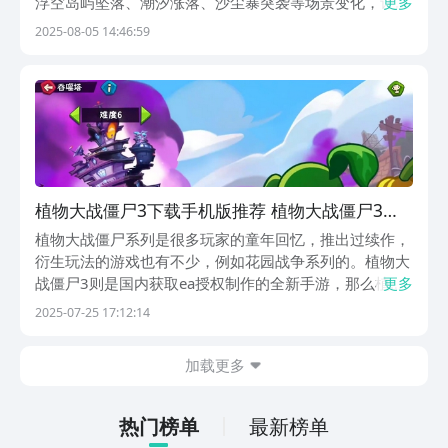
浮空岛屿坠落、潮汐涨落、沙尘暴突袭等场景变化，让每
更多
一局的防御布局都需兼顾预判与应变，新植物的加入与传
2025-08-05 14:46:59
统植物的融合，衍生出多元战术组合，让策略实施过程兼
具视觉趣味与操作深度，接下来跟小编一起来看看吧。
《...
植物大战僵尸3下载手机版推荐 植物大战僵尸3下
载中文汉化版地址
植物大战僵尸系列是很多玩家的童年回忆，推出过续作，
衍生玩法的游戏也有不少，例如花园战争系列的。植物大
战僵尸3则是国内获取ea授权制作的全新手游，那么植物
更多
大战僵尸3下载手机版去哪呢？下面就给大家分享植物大
2025-07-25 17:12:14
战僵尸3下载中文版地址，感兴趣的小伙伴不妨一起来看
看吧！【植物大战僵尸3】最新版预约/下载》》》》...
加载更多
热门榜单
最新榜单