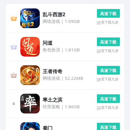
高 速 下 载
乱斗西游2
网络游戏
|
1.09GB
需下载九游
高 速 下 载
问道
角色扮演
|
1.81GB
需下载九游
高 速 下 载
王者传奇
网络游戏
|
52.22MB
需下载九游
高 速 下 载
率土之滨
4
经营策略
|
1.86GB
需下载九游
高 速 下 载
蜀门