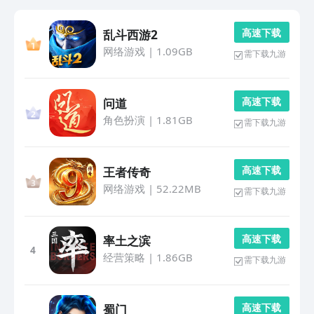
高 速 下 载
乱斗西游2
网络游戏
|
1.09GB
需下载九游
高 速 下 载
问道
角色扮演
|
1.81GB
需下载九游
高 速 下 载
王者传奇
网络游戏
|
52.22MB
需下载九游
高 速 下 载
率土之滨
4
经营策略
|
1.86GB
需下载九游
高 速 下 载
蜀门