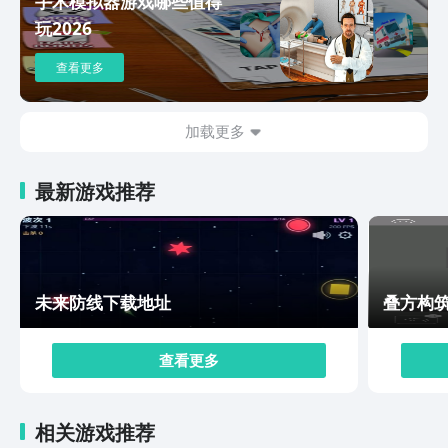
手术模拟器游戏哪些值得
的挑战。 游戏的画面和音效也非常精美。清晰细腻的画
玩2026
面，搭配有趣的音效，营造出一个独特的游戏世界。无论
你是新手还是老手，都能轻松上手并享受游戏的乐趣。
查看更多
总之，《植物大战僵尸2》是一款充满创意和挑战的塔防
游戏，给玩家们带来了无尽的乐趣和刺激。无论你是喜欢
策略游戏还是爱好植物与僵尸题材的玩家，这款游戏都不
加载更多
容错过。快来下载《植物大战僵尸2》，挑战自己的策略
和反应能力，保卫你心爱的植物与僵尸的战场吧！
最新游戏推荐
未来防线下载地址
叠方构
查看更多
相关游戏推荐