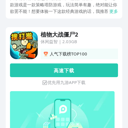
款游戏是一款策略塔防游戏，玩法简单有趣，绝对能让你
欲罢不能！想要体验一下这款经典游戏的话，我推荐你去
更多
搜索一下“植物大战僵尸2下载”，一定会有很多下载资源
等着你哦！在这里，你可以收集各种植物和僵尸，进行战
斗和冒险，通过不同的关卡挑战和解谜，感受到无穷的乐
植物大战僵尸2
趣。游戏画面精致，音效逼真，让你仿佛置身于一个植物
休闲益智
|
2.03GB
和僵尸的世界中。快来下载《植物大战僵尸2》吧，和你
的小伙伴一起组建最强大的植物防线，保卫家园，展现你
人气下载榜TOP100
的策略和智慧！
高 速 下 载
优先用九游APP下载