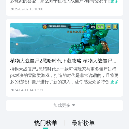
多玩家的喜爱，那么对于植物大战僵尸2账号交易平台有
更多
哪些呢？因为现在有很多玩家都想通过购买一些产品号去
2025-02-02 13:10:00
进行，或者是自己的手机无法再申请注册账号，这样就可
以通过一些交易平台去进行购买一些游戏账号进行游
玩，...
植物大战僵尸2黑暗时代下载攻略 植物大战僵尸2
黑暗时代在哪下载
植物大战僵尸2黑暗时代是一款可供玩家与更多僵尸进行
pk对决的冒险类游戏，打造的时代是非常诡谲的，且将更
多的植物和僵尸进行了新的加入，让你感受众多特色关
更多
卡，那么，植物大战僵尸2黑暗时代下载教程怎么来取得
2024-04-11 14:13:31
呢？如果想要更好的感受其中的紧张游戏氛围，那么就来
看看小编分享的下载教程吧，让你感受经典的游戏冒险
加载更多
之...
热门榜单
最新榜单