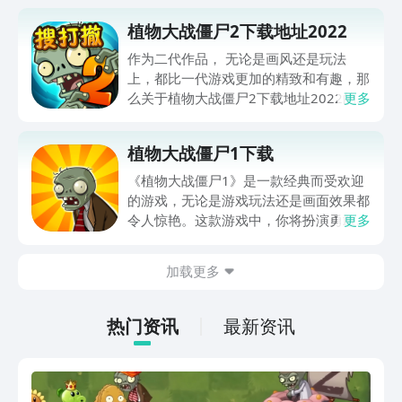
植物大战僵尸2下载地址2022
作为二代作品， 无论是画风还是玩法
上，都比一代游戏更加的精致和有趣，那
么关于植物大战僵尸2下载地址2022的问
更多
题，各位可以在本文找到想要的答案，也
可点击下方按钮即可在豌豆荚下载预约游
植物大战僵尸1下载
戏。
《植物大战僵尸1》是一款经典而受欢迎
的游戏，无论是游戏玩法还是画面效果都
令人惊艳。这款游戏中，你将扮演勇敢的
更多
植物，与可怕的僵尸展开激烈的战斗。游
戏中有各种各样的植物和僵尸，每个角色
加载更多
都有独特的能力和技能，你需要巧妙地运
用它们来保卫你的家园。《植物大战僵尸
1》不仅有刺激的关卡挑战，还有趣味十
热门资讯
最新资讯
足的迷你游戏等待着你的探索。而且，这
款游戏支持多种平台，你可以在手机、电
脑或平板上畅快游玩。如果你也想体验这
个经典的游戏，不妨点击文章中的下载链