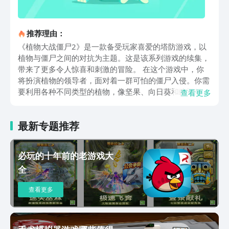
推荐理由：
《植物大战僵尸2》是一款备受玩家喜爱的塔防游戏，以
植物与僵尸之间的对抗为主题。这是该系列游戏的续集，
带来了更多令人惊喜和刺激的冒险。 在这个游戏中，你
将扮演植物的领导者，面对着一群可怕的僵尸入侵。你需
要利用各种不同类型的植物，像坚果、向日葵和豌豆射手
查看更多
等，来建造防线，抵御僵尸的攻击。通过种植和升级植
物，你可以不断提升它们的能力，使它们更强大，对抗日
最新专题推荐
益增强的僵尸大军。 《植物大战僵尸2》的游戏特色令人
着迷。首先，游戏中有多个新的植物和僵尸角色，每个都
有独特的能力和特点，让游戏变得更加有趣和挑战。除了
必玩的十年前的老游戏大
经典的塔防关卡外，游戏还引入了新的模式，例如“时间
全
之旅”模式，让你穿越不同的历史时期，与不同类型的僵
尸战斗。 此外，游戏还提供了多样化的关卡设计和挑
查看更多
战。从城市到沙漠，再到古代墓地，每个关卡都有自己独
特的地形和环境。你需要灵活运用不同的植物策略，以迎
接不同关卡中的挑战。此外，游戏还有各种难度模式可供
选择，从初级到专家等级，让你根据自己的能力选择适合