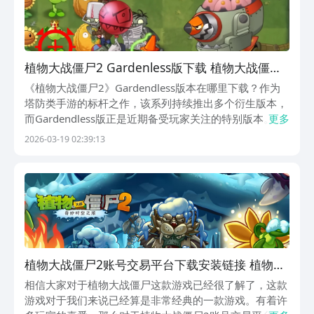
接，在自己的设备上畅享《植物大战僵尸
1》的精彩。赶快行动起来吧，让我们一
起拯救这个疯狂的僵尸世界！
植物大战僵尸2 Gardenless版下载 植物大战僵尸2
无尽花园模式最新安装包
《植物大战僵尸2》Gardendless版本在哪里下载？作为
塔防类手游的标杆之作，该系列持续推出多个衍生版本，
而Gardendless版正是近期备受玩家关注的特别版本。它
更多
并非官方正式发行版本，而是由资深玩家社区基于《植物
2026-03-19 02:39:13
大战僵尸2》原始框架深度优化打造的高自由度MOD版
本，主打“回归纯粹塔防体验”的
植物大战僵尸2账号交易平台下载安装链接 植物大
战僵尸2账号在哪里买
相信大家对于植物大战僵尸这款游戏已经很了解了，这款
游戏对于我们来说已经算是非常经典的一款游戏。有着许