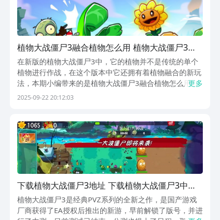
植物防线，保卫家园，展现你的策略和智
慧！
植物大战僵尸3融合植物怎么用 植物大战僵尸3融
合植物获得方法
在新版的植物大战僵尸3中，它的植物并不是传统的单个
植物进行作战，在这个版本中它还拥有着植物融合的新玩
法，本期小编带来的是植物大战僵尸3融合植物怎么用，
更多
植物大战僵尸3的植物不仅仅有传统的植物，还有着其他
2025-09-22 20:12:03
的新植物，那么它的元素融合以及进阶模式就更显得多
样，这种玩法的特殊性吸引了很多玩家，那如何融合又有
哪...
下载植物大战僵尸3地址 下载植物大战僵尸3中文
汉化版方法
植物大战僵尸3是经典PVZ系列的全新之作，是国产游戏
厂商获得了EA授权后推出的新游，早前解锁了版号，并进