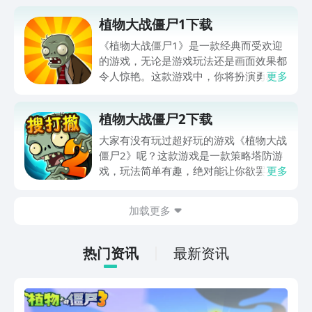
植物大战僵尸1下载
《植物大战僵尸1》是一款经典而受欢迎
的游戏，无论是游戏玩法还是画面效果都
令人惊艳。这款游戏中，你将扮演勇敢的
更多
植物，与可怕的僵尸展开激烈的战斗。游
戏中有各种各样的植物和僵尸，每个角色
植物大战僵尸2下载
都有独特的能力和技能，你需要巧妙地运
用它们来保卫你的家园。《植物大战僵尸
大家有没有玩过超好玩的游戏《植物大战
1》不仅有刺激的关卡挑战，还有趣味十
僵尸2》呢？这款游戏是一款策略塔防游
足的迷你游戏等待着你的探索。而且，这
戏，玩法简单有趣，绝对能让你欲罢不
更多
款游戏支持多种平台，你可以在手机、电
能！想要体验一下这款经典游戏的话，我
脑或平板上畅快游玩。如果你也想体验这
推荐你去搜索一下“植物大战僵尸2下
加载更多
个经典的游戏，不妨点击文章中的下载链
载”，一定会有很多下载资源等着你哦！
接，在自己的设备上畅享《植物大战僵尸
在这里，你可以收集各种植物和僵尸，进
1》的精彩。赶快行动起来吧，让我们一
行战斗和冒险，通过不同的关卡挑战和解
热门资讯
最新资讯
起拯救这个疯狂的僵尸世界！
谜，感受到无穷的乐趣。游戏画面精致，
音效逼真，让你仿佛置身于一个植物和僵
尸的世界中。快来下载《植物大战僵尸
2》吧，和你的小伙伴一起组建最强大的