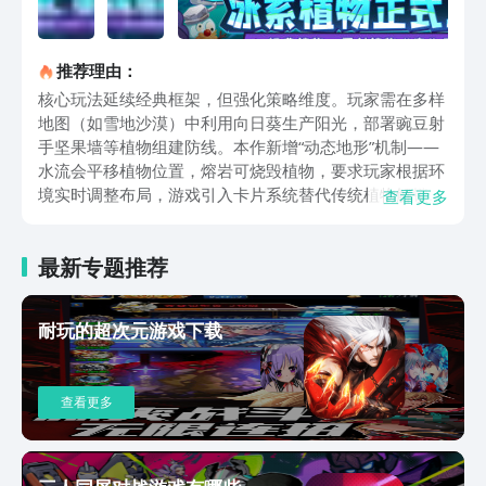
推荐理由：
核心玩法延续经典框架，但强化策略维度。玩家需在多样
地图（如雪地沙漠）中利用向日葵生产阳光，部署豌豆射
手坚果墙等植物组建防线。本作新增“动态地形”机制——
水流会平移植物位置，熔岩可烧毁植物，要求玩家根据环
境实时调整布局，游戏引入卡片系统替代传统植物解锁，
查看更多
通过关卡推进或抽取获取卡片，逐步扩充可用的植物库。
角色设计兼顾怀旧与创新，僵尸特性驱动针对性策略。植
最新专题推荐
物阵营包含经典单位（如豌豆射手窝瓜）及新成员，僵尸
则分7大类特性：飞行单位需防空植物应对，装甲僵尸依
赖高伤植物击破，伪装僵尸需近身才显形。例如气球僵尸
耐玩的超次元游戏下载
无视地面攻击，铁桶僵尸需窝瓜或火龙草集中火力消灭，
不同关卡需灵活调整阵容克制机制。游戏模式以主线关卡
为主，辅以竞技与社区玩法。剧情模式带领玩家逐步夺回
查看更多
被僵尸占领的城镇，后期关卡解锁“僵尸塔”爬塔挑战。竞
技场模式支持PVP对战，玩家依排名获取奖励，并参与段
位晋升（如布丁至终极生日段位）。中国版计划加入玩家
自制关卡功能，增强创作参与感。节奏上兼顾快慢搭配：