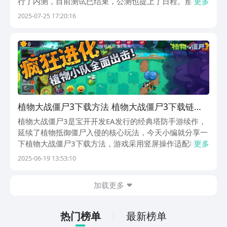
行了内测，目前测试已结束，公测也提上了日程。那么有
更多
无下载植物大战僵尸3地址，现在找游戏资源也不是个容
2025-07-25 17:20:16
易的事，不正规的渠道容易下错，下面就给大家分享下载
植物大战僵尸3中文版方法。【植物大战僵尸3】最...
植物大战僵尸3下载方法 植物大战僵尸3下载链接
推荐
植物大战僵尸3是宝开开发EA发行的经典塔防手游续作，
延续了植物抵御僵尸入侵的核心玩法，今天小编就分享一
下植物大战僵尸3下载方法，游戏采用竖屏操作适配移动
更多
端，玩家通过收集阳光种植植物组建防线，策略性对抗不
2025-06-19 13:53:10
同特性的僵尸。新版本在保留系列精髓的同时增添了动态
地形卡片收集等创新机制，并融入中式文化元素。《植...
加载更多
热门榜单
最新榜单