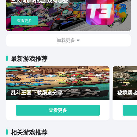
三人同屏对战游戏有哪些
普通关轻松休闲，高难关注重策略深度。植物大战僵尸3
以经典塔防为基底，通过动态地形卡片收集及中式创新延
续系列魅力，那么植物大战僵尸3下载方法就分享到这了
查看更多
其策略性僵尸克制与多样模式兼顾休闲与挑战，竖屏操作
优化移动体验。尽管画风争议存在，但玩法深度与怀旧情
怀仍使其成为值得尝试的塔防佳作。
加载更多
最新游戏推荐
乱斗王国下载渠道分享
秘境勇
查看更多
相关游戏推荐