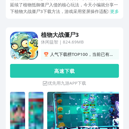
延续了植物抵御僵尸入侵的核心玩法，今天小编就分享一
下植物大战僵尸3下载方法，游戏采用竖屏操作适配移动
更多
端，玩家通过收集阳光种植植物组建防线，策略性对抗不
同特性的僵尸。新版本在保留系列精髓的同时增添了动态
地形卡片收集等创新机制，并融入中式文化元素。
植物大战僵尸3
休闲益智
|
824.69MB
人气下载榜TOP100，当前已有
5550人订阅
高 速 下 载
优先用九游APP下载