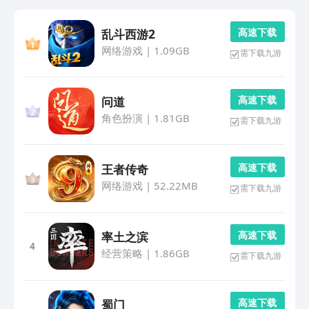
高 速 下 载
乱斗西游2
网络游戏
|
1.09GB
需下载九游
高 速 下 载
问道
角色扮演
|
1.81GB
需下载九游
高 速 下 载
王者传奇
网络游戏
|
52.22MB
需下载九游
高 速 下 载
率土之滨
4
经营策略
|
1.86GB
需下载九游
高 速 下 载
蜀门