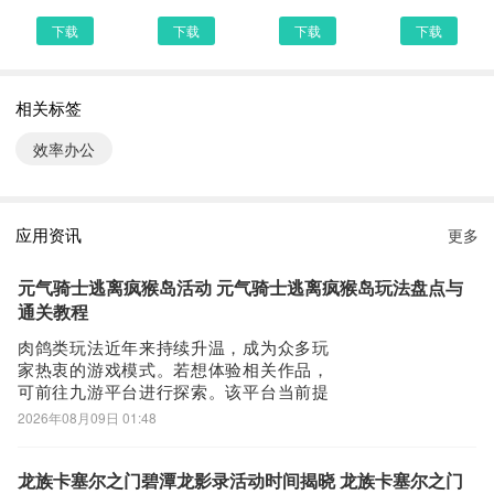
或直接访问官网 https://17pdf.com/
下载
下载
下载
下载
PDF Readervivo_5.6.3 下载安装说明：
下载PDF Reader到手机上面的方法有很多。 安卓系统的手机可以在
相关标签
豌豆荚或者PP助手等手机助手里面一键下载安装！也可以通过电脑
效率办公
端用手机扫描PDF Reader下载的二维码获取下载链接！有手机端直
接访问网页下载也是可以的，下面就为大家介绍下手机网页怎么下载
最新PDF Readervivo_5.6.3
应用资讯
更多
第一步：
首先，我们手机里要有一个浏览器，小编比较喜欢用UC浏览器，当
元气骑士逃离疯猴岛活动 元气骑士逃离疯猴岛玩法盘点与
然可以用手机都是自带网页浏览器的，我这边使用的是华为手机下载
通关教程
最新PDF Reader
肉鸽类玩法近年来持续升温，成为众多玩
第二步：
家热衷的游戏模式。若想体验相关作品，
可前往九游平台进行探索。该平台当前提
打开UC浏览器或者自带浏览器，我们在地址栏上直接输入最新PDF
供丰厚的手游福利，且为阿里巴巴灵犀旗
2026年08月09日 01:48
Reader下载安装或者最新PDF ReaderAPP下载。然后点击搜索，我
下产品，现开放专属礼包领取通道，节假
们可以看到搜索结果罗列出来，里面都是有PDF Reader下载的相关
日期间活动礼包亦将同步更新。《元气骑
信息下载网站，当然推荐大家选择PP助手、豌豆荚这类比较知名的
士》全新赛季活动“逃离疯猴岛”已正式公
龙族卡塞尔之门碧潭龙影录活动时间揭晓 龙族卡塞尔之门