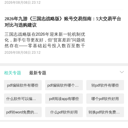
载等场景中遭遇**跳延迟（瞬时延迟跃升＞
2026年08月08日 23:12
150ms）、晚高峰丢包率突增至3.2%–
8.7%、偶发性连接中断（平均4.3次/2小
时）及帧同步异常导致的输入延迟感知增
2026年九游《三国志战略版》账号交易指南：5大交易平台
强**等问题。尤其在千兆
对比与选购建议
三国志战略版在2026年迎来新一轮机制优
化，新手引导更友好，但“贫富差距”问题依
然存在——零基础起号投入数百至数千
元，资源积累与战力成长仍显缓慢。相较
2026年08月08日 23:12
之下，购买成熟账号成为高效入局路径。
九游版本的《三国志战略版》因渠道特
性，在账号转移与资产归属上具备天然适
相关专题
最新专题
配性，而选择可靠平台尤为关键。下文基
于202
pdf编辑软件有哪些
pdf编辑软件哪个好用
转pdf软件有哪些
什么软件可以编辑pdf
pdf阅读app有哪些
哪个pdf软件好用
pdf转word免费的软件合集
什么pdf软件好用
转换pdf软件免费下载
免费pdf转cad软件有哪些
pdf合并软件有哪些
2022制作pdf用什么软件