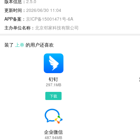
版本信息：
2.5.0
上单更新说明：
更新时间：
2026/06/30 11:04
修复已知的一些问题
APP备案：
京ICP备15001471号-6A
主办单位名称：
北京邻家科技有限公司
上单2.5.0 下载安装说明：
下载上单到手机上面的方法有很多。 安卓系统的手机可以在豌豆荚或
装了
上单
的用户还喜欢
的，下面就为大家介绍下手机网页怎么下载最新上单2.5.0
第一步：
首先，我们手机里要有一个浏览器，小编比较喜欢用UC浏览器，当然
第二步：
钉钉
打开UC浏览器或者自带浏览器，我们在地址栏上直接输入最新上单下
297.1MB
PP助手、豌豆荚这类比较知名的网站下载更加安全可靠
下载
第三步：
选择进入其中一个上单APP下载的网页，我们可以看到网站头部提供
第四步：
接着网页提示有下载内容，这时我们不用更改文件名，至于文件保存路
回到手机桌面就可以看到已经安装好的最新上单2.5.0，点击上单AP
企业微信
487.94MB