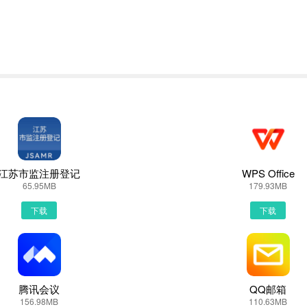
者PP助手等手机助手里面一键下载安装！也可以通过电脑端用手机扫描
可以用手机都是自带网页浏览器的，我这边使用的是华为手机下载最新上
江苏市监注册登记
WPS Office
载安装或者最新上单APP下载。然后点击搜索，我们可以看到搜索结果罗
65.95MB
179.93MB
下载
下载
了上单的下载链接，有安全下载和普通下载，能选择安全的最好还是选择安
径根据个人喜爱可改可不改，这边小编选择默认路径。单击确定，可以看
P图标进入欢迎页就可以开始使用了
腾讯会议
QQ邮箱
156.98MB
110.63MB