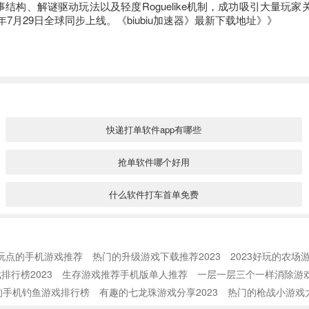
、解谜驱动玩法以及轻度Roguelike机制，成功吸引大量玩家关注
7月29日全球同步上线。《biubiu加速器》最新下载地址》》
快递打单软件app有哪些
抢单软件哪个好用
什么软件打车首单免费
2022打单软件哪个好
玩点的手机游戏推荐
热门的升级游戏下载推荐2023
2023好玩的农场
家具拆单软件有哪些
排行榜2023
生存游戏推荐手机版单人推荐
一层一层三个一样消除游
的手机钓鱼游戏排行榜
有趣的七龙珠游戏分享2023
单招考试刷题app有哪些
热门的枪战小游戏大