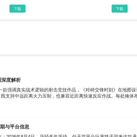
下载
下载
图深度解析
为一款强调真实战术逻辑的射击竞技作品，《对峙交锋时刻》在地图设
，既支持中远距离火力压制，也兼容近距离快速反应作战。每处掩体
售日期与平台信息
间已正式公布：2026年8月4日。历经多年等待，任天堂平台玩家终于迎来