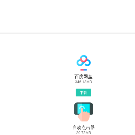
上单下载的二维码获取下载链接！有手机端直接访问网页下载也是可以
单
百度网盘
列出来，里面都是有上单下载的相关信息下载网站，当然推荐大家选择
346.18MB
下载
全下载
到文件就已经开始下载了，我们等待他下载安装完即可 第五步：
自动点击器
20.73MB