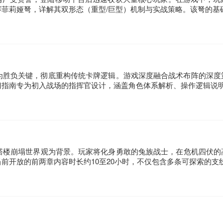
菲莉娅弩，详解其双形态（重型/巨型）机制与实战策略。该弩的基
为胜负关键，彻底重构传统卡牌逻辑。游戏深度融合战术布阵的深度
门指南专为初入战场的指挥官设计，涵盖角色体系解析、操作逻辑说
塔楼崩塌世界观为背景。玩家将化身勇敢的兔族战士，在危机四伏的
前开放的前两章内容时长约10至20小时，不仅包含多条可探索的支