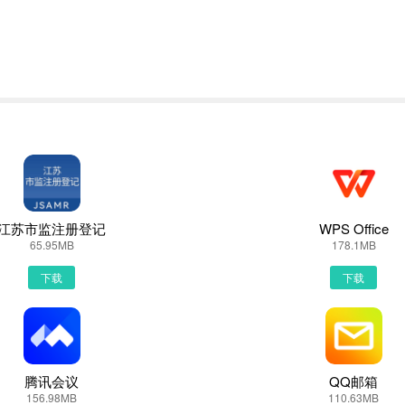
荚或者PP助手等手机助手里面一键下载安装！也可以通过电脑端用手机扫描
以用手机都是自带网页浏览器的，我这边使用的是华为手机下载最新Bee
江苏市监注册登记
WPS Office
下载安装或者最新BeeLabAPP下载。然后点击搜索，我们可以看到搜索
65.95MB
178.1MB
下载
下载
提供了BeeLab的下载链接，有安全下载和普通下载，能选择安全的最好还
径根据个人喜爱可改可不改，这边小编选择默认路径。单击确定，可以看
eLabAPP图标进入欢迎页就可以开始使用了
腾讯会议
QQ邮箱
156.98MB
110.63MB