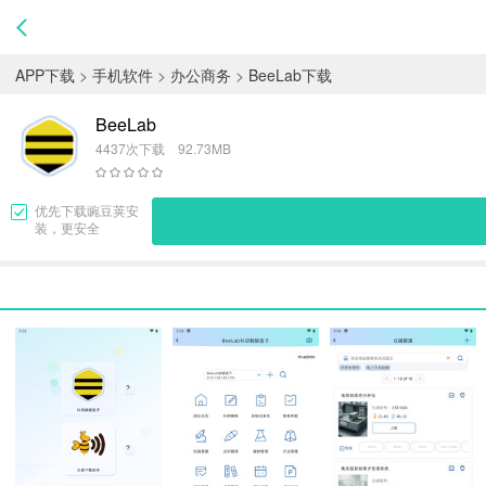
APP下载
>
手机软件
>
办公商务
>
BeeLab下载
BeeLab
4437次下载 92.73MB
优先下载
豌豆荚
安
装，更安全