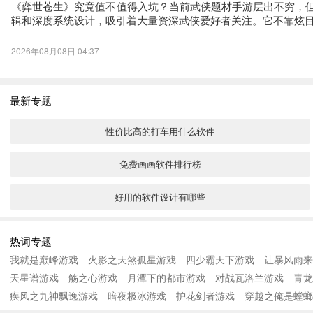
《弈世苍生》究竟值不值得入坑？当前武侠题材手游层出不穷，但
辑和深度系统设计，吸引着大量资深武侠爱好者关注。它不靠炫
2026年08月08日 04:37
最新专题
性价比高的打车用什么软件
免费画画软件排行榜
好用的软件设计有哪些
tv免费影视软件排行榜
热词专题
我就是巅峰游戏
火影之天煞孤星游戏
四少霸天下游戏
让暴风雨来
悬浮时钟app下载地址分享
天星谱游戏
觞之心游戏
月潭下的都市游戏
对战瓦洛兰游戏
青龙
疾风之九神飘逸游戏
悬浮时钟免费版app有什么
暗夜极冰游戏
护花剑者游戏
穿越之俺是螳螂