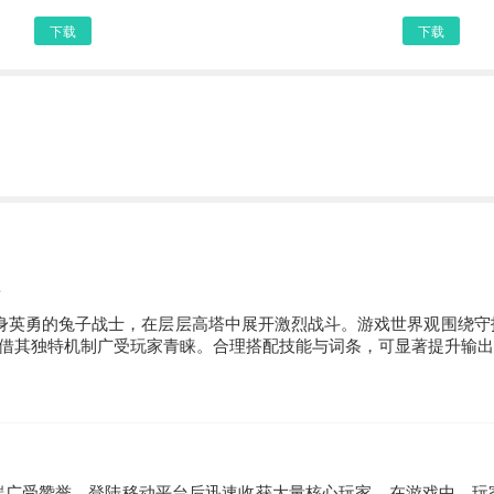
下载
下载
化身英勇的兔子战士，在层层高塔中展开激烈战斗。游戏世界观围绕守
凭借其独特机制广受玩家青睐。合理搭配技能与词条，可显著提升输
m端广受赞誉，登陆移动平台后迅速收获大量核心玩家。在游戏中，