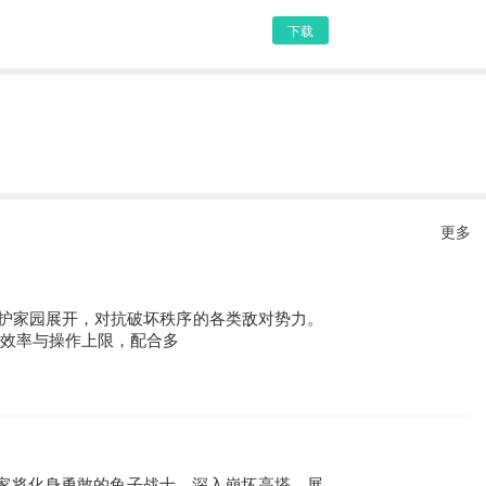
下载
更多
护家园展开，对抗破坏秩序的各类敌对势力。
出效率与操作上限，配合多
玩家将化身勇敢的兔子战士，深入崩坏高塔，展