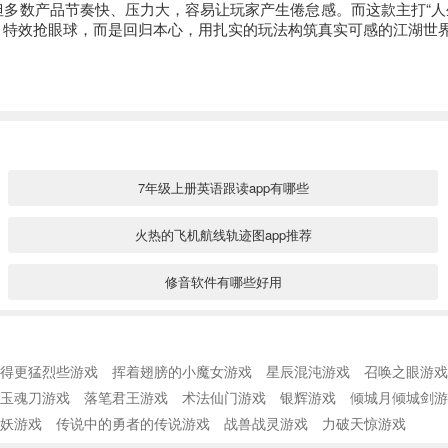
多数产品节奏快、压力大，容易让玩家产生倦怠感。而这款主打“人
目特效抢眼球，而是回归本心，用扎实的玩法构筑真实可感的江湖世
7年级上册英语跟读app有哪些
火热的飞机航线轨迹图app推荐
修音软件有哪些好用
免费素材视频软件app有哪些
得更猛烈些游戏
挥着翅膀的小魔女游戏
星辰混沌游戏
召唤之眼游戏
手机录音转文字app免费版下载合集
玉魂刀游戏
落笔君王游戏
术法仙门游戏
银辉游戏
倾城月倾城剑游
妖游戏
传说中的勇者的传说游戏
专门听单词的app有哪些
战兽战灵游戏
力破天惊游戏