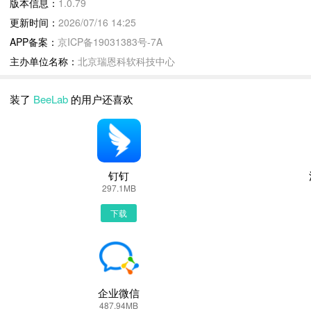
版本信息：
1.0.79
审稿人回复新增至5个。
更新时间：
2026/07/16 14:25
新增：关联成果管理。
APP备案：
京ICP备19031383号-7A
主办单位名称：
北京瑞恩科软科技中心
BeeLab1.0.79 下载安装说明：
下载BeeLab到手机上面的方法有很多。 安卓系统的手机可以在豌豆
装了
BeeLab
的用户还喜欢
可以的，下面就为大家介绍下手机网页怎么下载最新BeeLab1.0.79
第一步：
首先，我们手机里要有一个浏览器，小编比较喜欢用UC浏览器，当然可
第二步：
钉钉
打开UC浏览器或者自带浏览器，我们在地址栏上直接输入最新BeeLab
297.1MB
大家选择PP助手、豌豆荚这类比较知名的网站下载更加安全可靠
下载
第三步：
选择进入其中一个BeeLabAPP下载的网页，我们可以看到网站头部
第四步：
接着网页提示有下载内容，这时我们不用更改文件名，至于文件保存路
回到手机桌面就可以看到已经安装好的最新BeeLab1.0.79，点击Be
企业微信
487.94MB