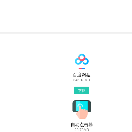
BeeLab下载的二维码获取下载链接！有手机端直接访问网页下载也是
Lab
百度网盘
结果罗列出来，里面都是有BeeLab下载的相关信息下载网站，当然推荐
346.18MB
下载
是选择安全下载
到文件就已经开始下载了，我们等待他下载安装完即可 第五步：
自动点击器
20.73MB