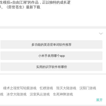
生模拟+自由江湖”的作品，正以独特的成长逻
界。《弈世苍生》最新下载
多功能的英语背单词软件推荐
小米手表用哪个app
实用的识字软件有哪些
泰康保险app下载分享
瞳术之现世写轮眼游戏
忆榜游戏
毁灭大陆游戏
汉阳门游戏
单身交友免费聊天软件有哪些
戏
冰空大陆游戏
汉室风云游戏
生死神降游戏
展开
制图用什么软件