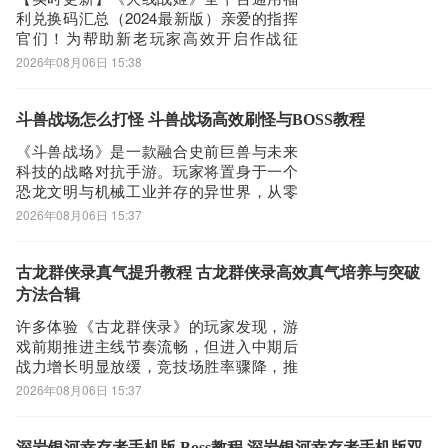
玩家均可直
利兑换码汇总（2024最新版）亲爱的指挥
然可以用手机都是自带网页浏览器的，我这边使用的是华为手机下载
官们！为帮助新老玩家高效开启作战征
最新文字提取
程，本文精心整理了当前全服范围内仍处
2026年08月06日 15:38
第二步：
于有效期内的《火线战姬》官方福利兑换
打开UC浏览器或者自带浏览器，我们在地址栏上直接输入最新文字
码清单。建议您将本页面加入浏览器收藏
夹或保持关注，所有后续上线的新兑换
斗兽战场怎么打怪 斗兽战场高效刷怪与BOSS教程
提取下载安装或者最新文字提取APP下载。然后点击搜索，我们可以
码，我们都将在第一时间同步补充至本文
看到搜索结果罗列出来，里面都是有文字提取下载的相关信息下载网
《斗兽战场》是一款融合史前巨兽与未来
末尾，确保信
科技的战略对抗手游。玩家将置身于一个
站，当然推荐大家选择PP助手、豌豆荚这类比较知名的网站下载更
恐龙文明与机械工业并存的异世界，从零
加安全可靠
开始构建专属军事基地，驯化远古巨兽，
2026年08月06日 15:37
第三步：
组建高机动性作战编队，在动态战场上展
开策略性对战。游戏开局即开启领地建设
选择进入其中一个文字提取APP下载的网页，我们可以看到网站头部
系统，玩家需优先建造主城、兵营、研究
古龙群侠录真气提升教程 古龙群侠录高效真气培养与突破
提供了文字提取的下载链接，有安全下载和普通下载，能选择安全的
所等核心建筑。随着等级提升，可同步推
方法合辑
最好还是选择安全下载
进建筑升级与
许多体验《古龙群侠录》的玩家发现，游
第四步：
戏前期推进主线节奏流畅，但进入中期后
接着网页提示有下载内容，这时我们不用更改文件名，至于文件保存
战力增长明显放缓，竞技场胜率骤降，推
路径根据个人喜爱可改可不改，这边小编选择默认路径。单击确定，
图频频受阻。究其根源，往往并非侠客强
2026年08月06日 15:37
度不足，而是忽略了游戏中一项核心但易
可以看到文件就已经开始下载了，我们等待他下载安装完即可 第五
被忽视的养成系统——真气系统。本文将
步：
系统梳理真气系统的运作逻辑与高效提升
深岩银河幸存者手机版 Boss教程 深岩银河幸存者手机版双