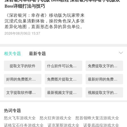
回到手机桌面就可以看到已经安装好的最新文字提取6.6.1，点击文
路径，帮助玩家在不依赖抽卡概率、不额
Boss详细打法与技巧
外充值的前提
字提取APP图标进入欢迎页就可以开始使用了
《深岩银河：幸存者》移动版为玩家带来
沉浸式虫巢清剿体验，操控角色深入多张
差异化地图，直面形态各异的异虫单位。
每张地图均设有专属首领，其中最具代表
2026年08月06日 15:37
性的终极挑战即为“双生无畏”——由重斧无
畏与强弩无畏协同作战构成的双Boss机
制，其战术配合与机制联动显著提升战斗
相关专题
最新专题
门槛。双生无畏并非单一目标，而是具备
高度协
提取文字的软件
什么软件可以免费提取文字
免费提取文字的软件都有什么
好用的免费图片提取文字软件大全推荐
免费图片提取文字软件有哪些
最新好用的免费提取视频文字的软件
文字提取软件哪个好
最新视频文字提取软件推荐
视频提取文字的软件免费推荐有哪些
图片文字提取软件哪个好
录音提取文字的软件2022
什么软件可以扫描提取文字2022
热词专题
怒火飞车游戏大全
怒火狂奔游戏大全
怒首领蜂大复活游戏大全
语音提取文字软件前十2022
免费提取图片文字软件有哪些
图片提取文字软件有吗
诺格宝石任务游戏大全
诺克莱斯游戏大全
诺曼底战役游戏大全