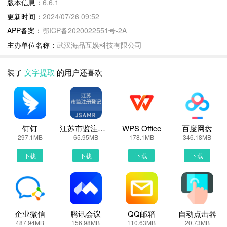
版本信息：
6.6.1
2、【拍照翻译】：支持文本翻译，将从图片上获取的文字进行中英
更新时间：
2024/07/26 09:52
日互译。让你的手机多一款翻译软件。
APP备案：
鄂ICP备2020022551号-2A
3、【证件扫描】：支持身份证、银行卡、驾照、护照等证件信息的
主办单位名称：
武汉海品互娱科技有限公司
扫描。让你在需要填写证件信息时快速获取的你证件信息文本，并一
键复制粘贴到相应位置。
装了
文字提取
的用户还喜欢
4、【打印复印】：支持手机连接打印设备，将扫描的文档编辑整理
后直接通过打印机打印出来。
5、【证件复印】：支持手机身份证正反面、护照等证件的复印打
印，让你的手机变成一台移动复印机。
扫描王适用于什么场景？
钉钉
江苏市监注册登记
WPS Office
百度网盘
297.1MB
65.95MB
178.1MB
346.18MB
1、学习翻译：当学习英语或者其他外语，可直接将文本进行92种语
言的精准翻译，提高学习效率。
下载
下载
下载
下载
2、商务办公：当你需要将会议笔记内容整理成文档打印出来时，可
直接通过手机扫描并提取文字，提高工作效率。
3、出国旅行：当你出国看不懂当地标示语时，只需对着手机扫一
扫，就能轻松翻译成你想要的语言文字。
企业微信
腾讯会议
QQ邮箱
自动点击器
怎么联系我们：
487.94MB
156.98MB
110.63MB
20.73MB