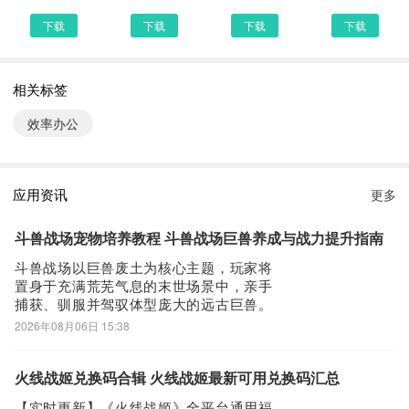
邮箱：haipinfun@gmail.com
下载
下载
下载
下载
我们正在努力让文字提取更好的为您服务！如有问题或建议，欢迎通
过邮件与我们联系。
相关标签
文字提取更新说明：
效率办公
1、优化了部分功能，提升系统稳定性
2、优化提升了扫描识别方案
3、优化调整了部分布局
应用资讯
更多
文字提取6.6.1 下载安装说明：
斗兽战场宠物培养教程 斗兽战场巨兽养成与战力提升指南
下载文字提取到手机上面的方法有很多。 安卓系统的手机可以在豌
斗兽战场以巨兽废土为核心主题，玩家将
豆荚或者PP助手等手机助手里面一键下载安装！也可以通过电脑端
置身于充满荒芜气息的末世场景中，亲手
捕获、驯服并驾驭体型庞大的远古巨兽。
用手机扫描文字提取下载的二维码获取下载链接！有手机端直接访问
在开放沙盘地图中，指挥多只巨兽协同作
2026年08月06日 15:38
网页下载也是可以的，下面就为大家介绍下手机网页怎么下载最新文
战，参与高策略性的军团对抗与实时博
字提取6.6.1
弈。为助力玩家快速构建强力战力体系，
本文系统梳理巨兽养成路径——需注意，
第一步：
火线战姬兑换码合辑 火线战姬最新可用兑换码汇总
游戏中“宠物”即指可操控的巨兽单位，所有
首先，我们手机里要有一个浏览器，小编比较喜欢用UC浏览器，当
【实时更新】《火线战姬》全平台通用福