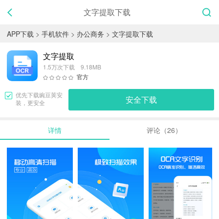
文字提取下载
APP下载
>
手机软件
>
办公商务
>
文字提取下载
文字提取
1.5万次下载 9.18MB
官方
优先下载
豌豆荚
安
安全下载
装，更安全
详情
评论（26）