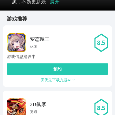
源，不断更新最...
展开
游戏推荐
変态魔王
8.5
休闲
游戏信息建设中
预约
需优先下载九游APP
3D飙摩
8.5
竞速