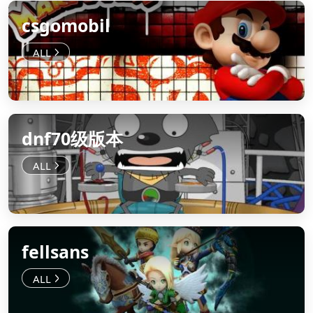
csgomobil
dnf70级版本
fellsans