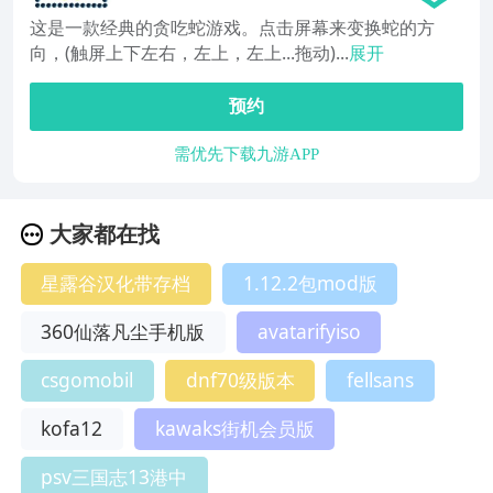
这是一款经典的贪吃蛇游戏。点击屏幕来变换蛇的方
向，(触屏上下左右，左上，左上...拖动)...
展开
预约
需优先下载九游APP
大家都在找
星露谷汉化带存档
1.12.2包mod版
360仙落凡尘手机版
avatarifyiso
csgomobil
dnf70级版本
fellsans
kofa12
kawaks街机会员版
psv三国志13港中