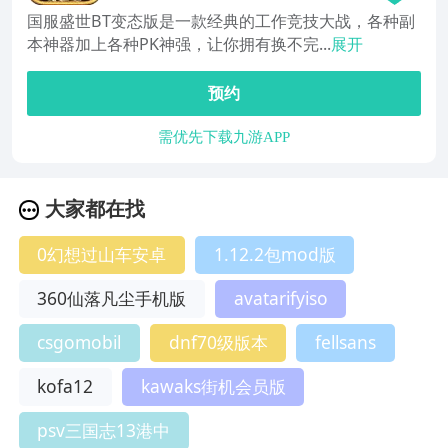
国服盛世BT变态版是一款经典的工作竞技大战，各种副
本神器加上各种PK神强，让你拥有换不完...
展开
预约
需优先下载九游APP
大家都在找
0幻想过山车安卓
1.12.2包mod版
360仙落凡尘手机版
avatarifyiso
csgomobil
dnf70级版本
fellsans
kofa12
kawaks街机会员版
psv三国志13港中