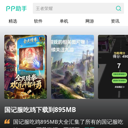
王者荣耀
精选
软件
单机
网游
资讯
国记服吃鸡下载到895MB
国记服吃鸡895MB大全汇集了所有的国记服吃