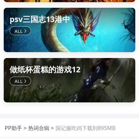
psv三国志13港中
做纸杯蛋糕的游戏12
PP助手
热词合辑
国记服吃鸡下载到895MB