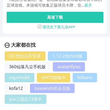
足球游戏。本游戏可收集正版球员卡牌，尝...
展开
高速下载
需优先下载九游APP
大家都在找
0幻想过山车安卓
1.12.2包mod版
360仙落凡尘手机版
avatarifyiso
csgomobil
dnf70级版本
fellsans
kofa12
kawaks街机会员版
psv三国志13港中