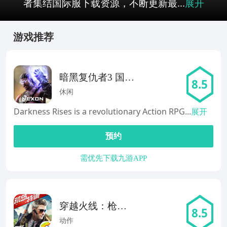
者集结国际服下载资源，不断更新最...
展开
游戏推荐
暗黑复仇者3 国际
8.5
服
休闲
Darkness Rises is a revolutionary Action RPG...
展开
预约
需优先下载九游APP
穿越火线：枪战
8.5
王者体验服
动作