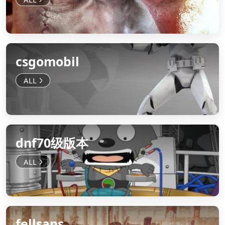
csgomobil
dnf70级版本
fellsans