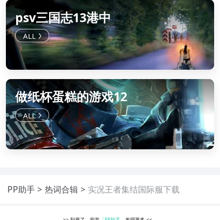
psv三国志13港中
做纸杯蛋糕的游戏12
PP助手
热词合辑
实况王者集结国际服下载
>>
到底了，安装
「PP助手」
发现更多
<<