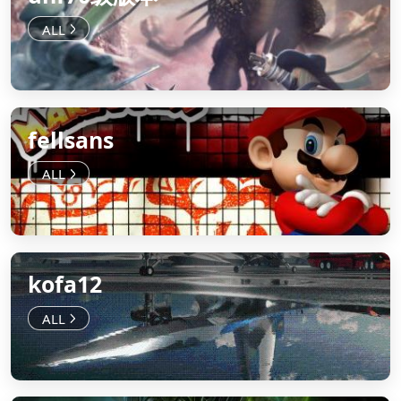
fellsans
kofa12