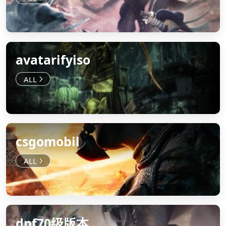
avatarifyiso
csgomobil
dnf70级版本