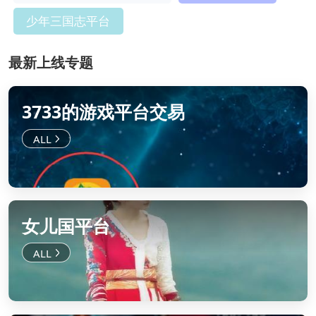
少年三国志平台
最新上线专题
3733的游戏平台交易
女儿国平台