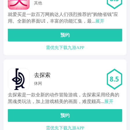
其他
就爱买是一款百万网购达人们强烈推荐的“购物省钱”应
用。全新的界面UI，丰富的功能汇集，最...
展开
预约
需优先下载九游APP
去探索
8.5
休闲
去探索是一款全新的动作冒险游戏，去探索采用经典的
黑魂类玩法，加上游戏精美的画面，难度颇高...
展开
预约
需优先下载九游APP