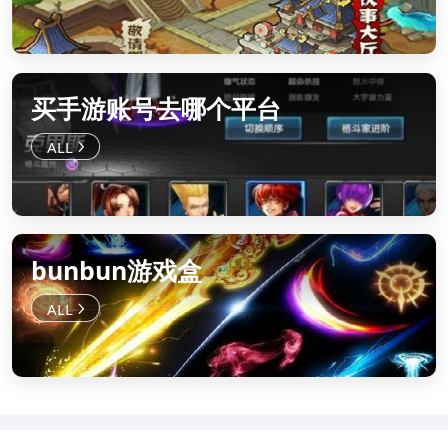
买手游账号去哪个平台
bunbun游戏盒