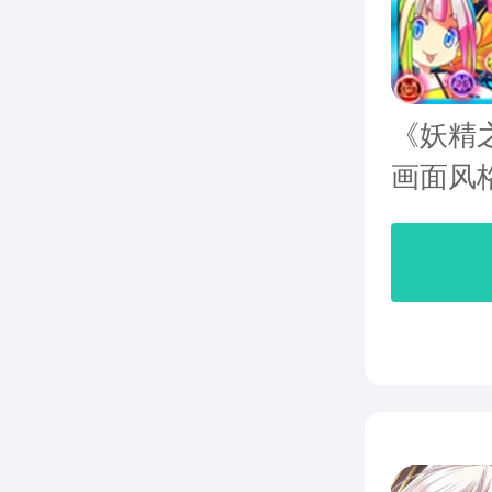
《妖精
画面风