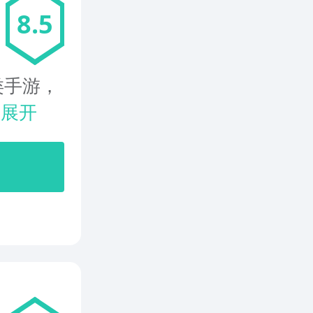
8.5
类手游，
.
展开