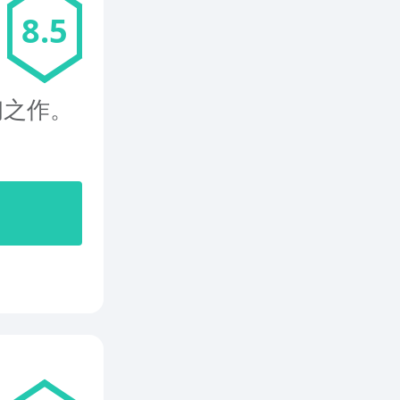
8.5
初之作。