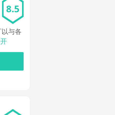
8.5
可以与各
展开