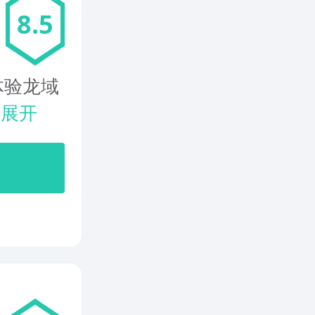
8.5
体验龙域
.
展开