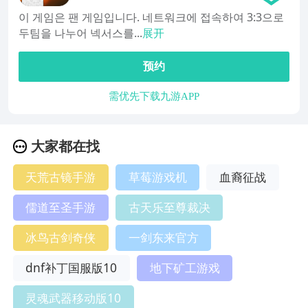
이 게임은 팬 게임입니다. 네트워크에 접속하여 3:3으로
두팀을 나누어 넥서스를...
展开
预约
需优先下载九游APP
大家都在找
天荒古镜手游
草莓游戏机
血裔征战
儒道至圣手游
古天乐至尊裁决
冰鸟古剑奇侠
一剑东来官方
dnf补丁国服版10
地下矿工游戏
灵魂武器移动版10