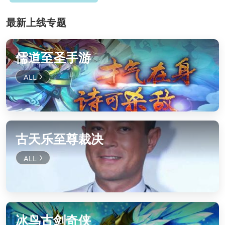
最新上线专题
儒道至圣手游
古天乐至尊裁决
冰鸟古剑奇侠