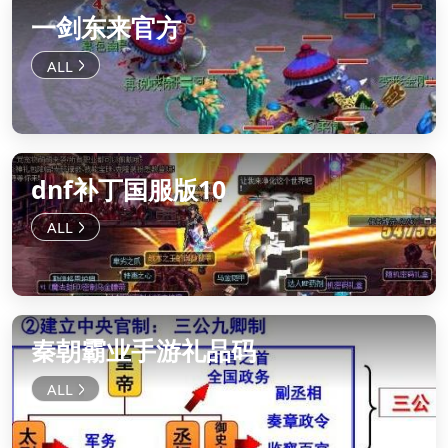
一剑东来官方
dnf补丁国服版10
秦朝霸业手游礼品码