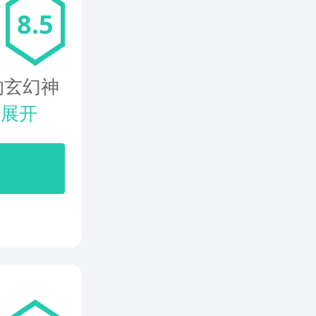
8.5
的玄幻神
.
展开