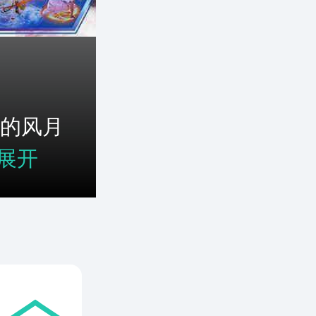
的风月
展开