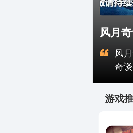
风月奇
风月
奇谈
游戏