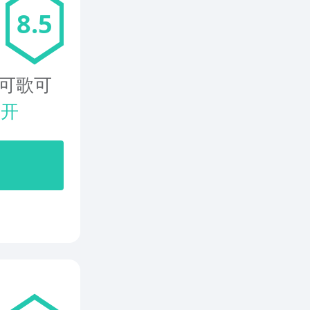
8.5
个可歌可
展开