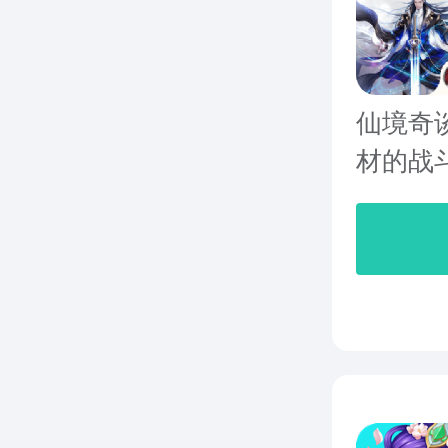
仙境奇
材的战