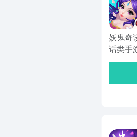
妖鬼奇
话类手