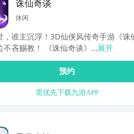
诛仙奇谈
休闲
世，谁主沉浮！3D仙侠风传奇手游《诛
不吝赐教！ 《诛仙奇谈》...
展开
预约
需优先下载九游APP