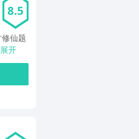
8.5
方修仙题
.
展开