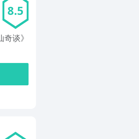
8.5
仙奇谈》