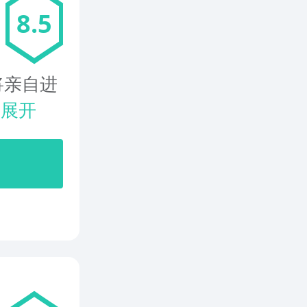
8.5
亲自进
.
展开