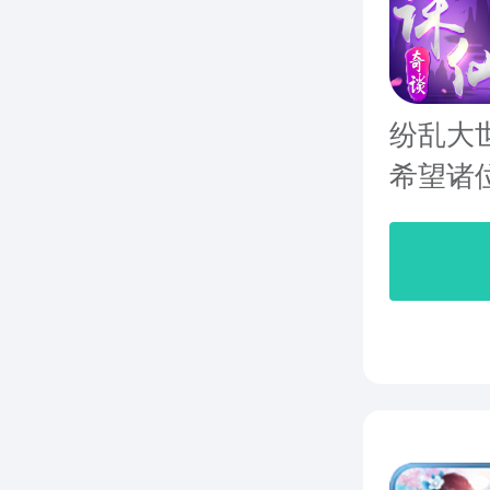
纷乱大
希望诸位