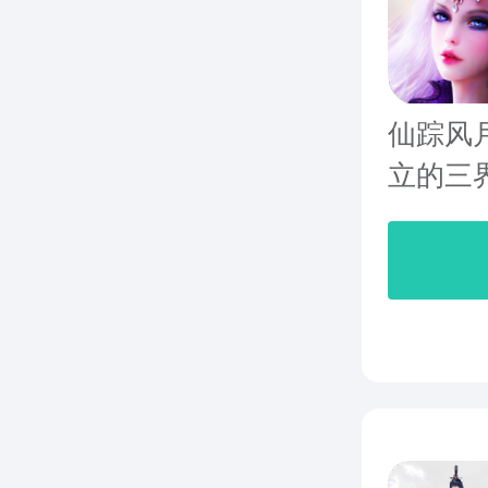
仙踪风
立的三