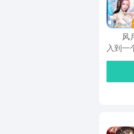
风月奇
入到一